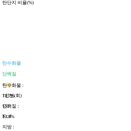
탄단지 비율(%)
탄수화물
단백질
지방
탄수화물
:
1인분(회)
74.7
%
152
단백질
:
Kcal
13.3
%
지방
: