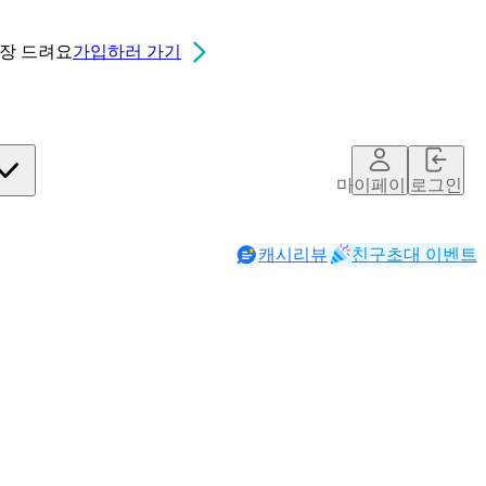
0장
드려요
가입하러 가기
마이페이지
로그인
캐시리뷰
친구초대 이벤트