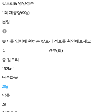
칼로리& 영양성분
1회 제공량(90g)
분량
숫자를 입력해 원하는 칼로리 정보를 확인해보세요
인분(회)
총 칼로리
152
kcal
탄수화물
28
g
당류
2
g