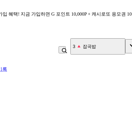
가입 혜택!
지금 가입하면
G 포인트 10,000P + 캐시로또 응모권 1
3
잡곡밥
기록