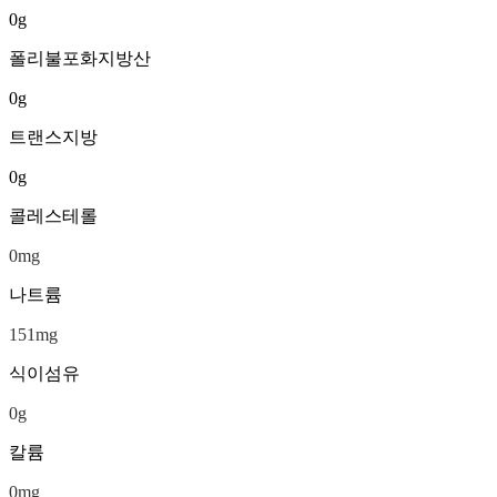
0
g
폴리불포화지방산
0
g
트랜스지방
0
g
콜레스테롤
0
mg
나트륨
151
mg
식이섬유
0
g
칼륨
0
mg