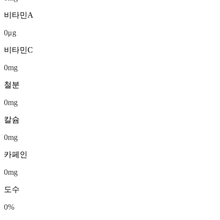
비타민A
0
μg
비타민C
0
mg
철분
0
mg
칼슘
0
mg
카페인
0
mg
도수
0
%