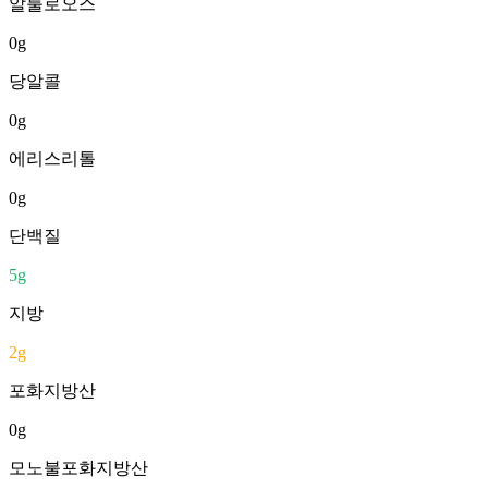
알룰로오스
0
g
당알콜
0
g
에리스리톨
0
g
단백질
5
g
지방
2
g
포화지방산
0
g
모노불포화지방산