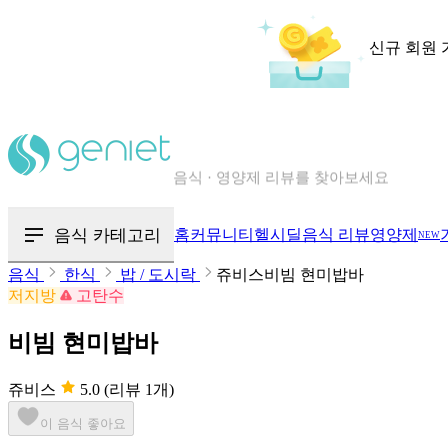
신규 회원 
칼로리와 영양성분을 검색해보세요
혈당 · 다이어트 음식 검색해보세요
음식 카테고리
홈
커뮤니티
헬시딜
음식 리뷰
영양제
NEW
음식 · 영양제 리뷰를 찾아보세요
음식
한식
밥 / 도시락
쥬비스비빔 현미밥바
저지방
고탄수
비빔 현미밥바
쥬비스
5.0
(리뷰 1개)
이 음식 좋아요