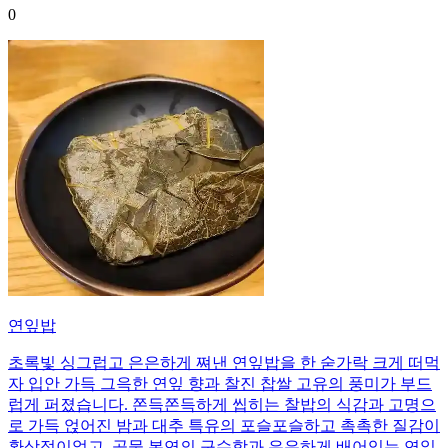
0
연잎밥
초록빛 싱그럽고 은은하게 쪄낸 연잎밥을 한 숟가락 크게 떠먹
자 입안 가득 그윽한 연잎 향과 찰진 찹쌀 고유의 풍미가 부드
럽게 퍼졌습니다. 쫀득쫀득하게 씹히는 찰밥의 식감과 고명으
로 가득 얹어진 밤과 대추 특유의 포슬포슬하고 촉촉한 질감이
환상적이었고, 곡물 본연의 구수함과 은은하게 배어있는 연잎