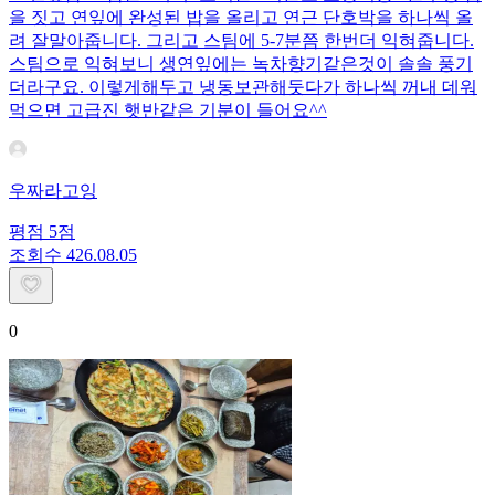
을 짓고 연잎에 완성된 밥을 올리고 연근 단호박을 하나씩 올
려 잘말아줍니다. 그리고 스팀에 5-7분쯤 한번더 익혀줍니다.
스팀으로 익혀보니 생연잎에는 녹차향기같은것이 솔솔 풍기
더라구요. 이렇게해두고 냉동보관해둣다가 하나씩 꺼내 데워
먹으면 고급진 햇반같은 기분이 들어요^^
우짜라고잉
평점
5
점
조회수
4
26.08.05
0