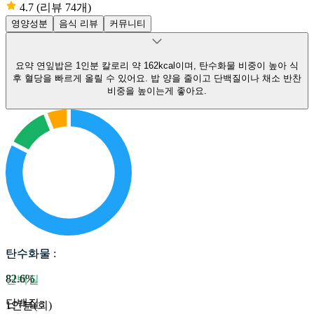
4.7
(리뷰 74개)
영양성분
음식 리뷰
커뮤니티
요약
연잎밥은 1인분 칼로리 약 162kcal이며, 탄수화물 비중이 높아 식
후 혈당을 빠르게 올릴 수 있어요.
밥 양을 줄이고 단백질이나 채소 반찬
비중을 높이는게 좋아요.
탄수화물
탄수화물
:
82.6
%
단백질
단백질
:
1인분(회)