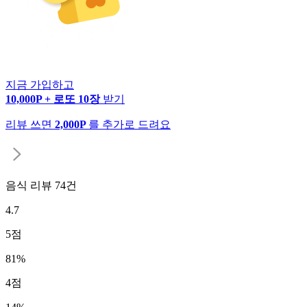
지금 가입하고
10,000P + 로또 10장
받기
리뷰 쓰면
2,000P
를 추가로 드려요
음식 리뷰
74
건
4.7
5
점
81
%
4
점