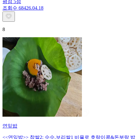
평점
5
점
조회수
684
26.04.18
8
연잎밥
<<연잎밥>> 찹쌀2: 수수.보리쌀1 비율로 호랑이콩&돈부랑 밥