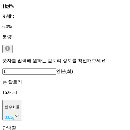
11.4
%
162
지방
:
Kcal
6.0
%
분량
숫자를 입력해 원하는 칼로리 정보를 확인해보세요
인분(회)
총 칼로리
162
kcal
탄수화물
33.3
g
단백질