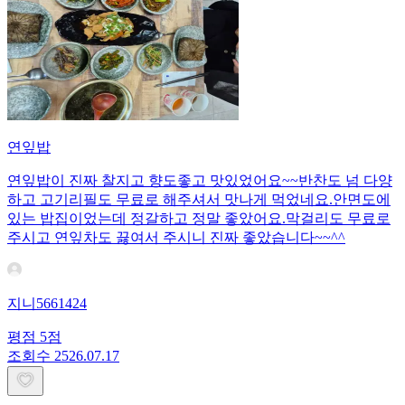
연잎밥
연잎밥이 진짜 찰지고 향도좋고 맛있었어요~~반찬도 넘 다양
하고 고기리필도 무료로 해주셔서 맛나게 먹었네요.안면도에
있는 밥집이었는데 정갈하고 정말 좋았어요.막걸리도 무료로
주시고 연잎차도 끓여서 주시니 진짜 좋았습니다~~^^
지니5661424
평점
5
점
조회수
25
26.07.17