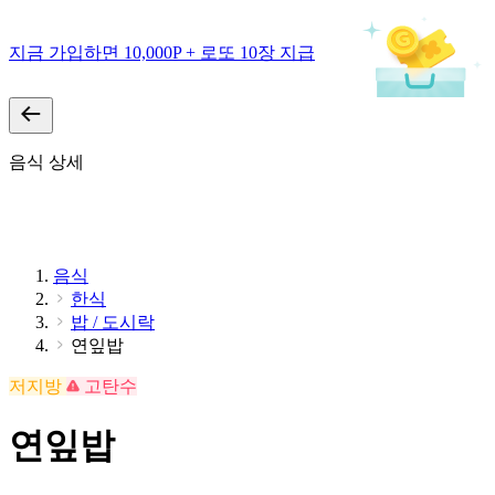
지금 가입하면 10,000P + 로또 10장 지급
음식 상세
음식
한식
밥 / 도시락
연잎밥
저지방
고탄수
연잎밥