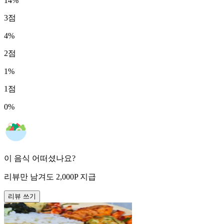
14
%
3
점
4
%
2
점
1
%
1
점
0
%
이 음식 어떠셨나요?
리뷰만 남겨도
2,000
P
지급
리뷰 쓰기