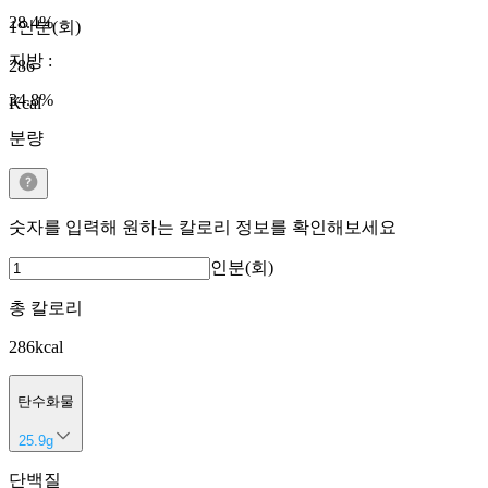
28.4
%
1인분(회)
지방
:
286
34.8
%
Kcal
분량
숫자를 입력해 원하는 칼로리 정보를 확인해보세요
인분(회)
총 칼로리
286
kcal
탄수화물
25.9
g
단백질