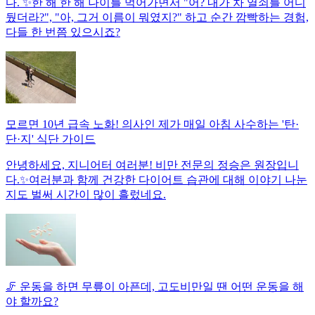
다. ✨한 해 한 해 나이를 먹어가면서 "어? 내가 차 열쇠를 어디
뒀더라?", "아, 그거 이름이 뭐였지?" 하고 순간 깜빡하는 경험,
다들 한 번쯤 있으시죠?
모르면 10년 급속 노화! 의사인 제가 매일 아침 사수하는 '탄·
단·지' 식단 가이드
안녕하세요, 지니어터 여러분! 비만 전문의 정승은 원장입니
다.✨여러분과 함께 건강한 다이어트 습관에 대해 이야기 나눈
지도 벌써 시간이 많이 흘렀네요.
🦵 운동을 하면 무릎이 아픈데, 고도비만일 땐 어떤 운동을 해
야 할까요?