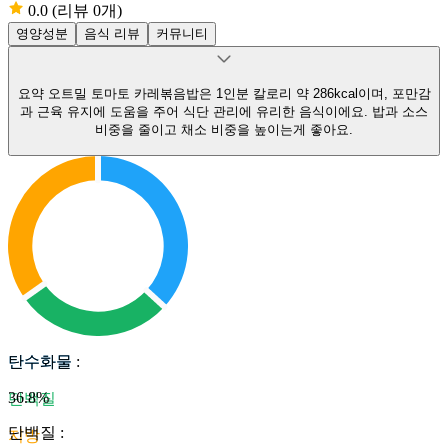
0.0
(리뷰 0개)
영양성분
음식 리뷰
커뮤니티
요약
오트밀 토마토 카레볶음밥은 1인분 칼로리 약 286kcal이며, 포만감
과 근육 유지에 도움을 주어 식단 관리에 유리한 음식이에요.
밥과 소스
비중을 줄이고 채소 비중을 높이는게 좋아요.
탄수화물
탄수화물
:
36.8
%
단백질
단백질
:
지방