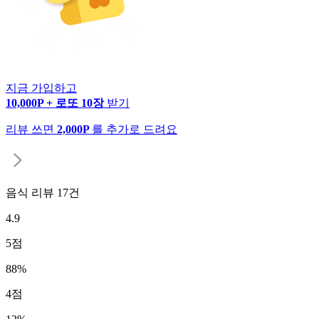
지금 가입하고
10,000P + 로또 10장
받기
리뷰 쓰면
2,000P
를 추가로 드려요
음식 리뷰
17
건
4.9
5
점
88
%
4
점