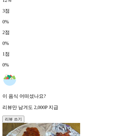
12
%
3
점
0
%
2
점
0
%
1
점
0
%
이 음식 어떠셨나요?
리뷰만 남겨도
2,000
P
지급
리뷰 쓰기