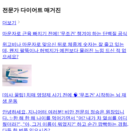
전문가 다이어트 매거진
더보기
마운자로 근육 빠지기 전에! '무조건' 챙겨야 하는 단백질 공식
위고비나 마운자로 맞으신 뒤로 체중계 숫자는 잘 줄고 있는
데, 왠지 팔뚝이나 허벅지가 예전보다 물러진 느낌 드신 적 없
으세요?
[의사 꿀팁] 치매 영양제 사기 전에 🧠 '무조건' 시작하는 뇌 재
생 운동
안녕하세요, 지니어터 여러분! 비만 전문의 정승은 원장입니
다. ✨한 해 한 해 나이를 먹어가면서 "어? 내가 차 열쇠를 어디
뒀더라?", "아, 그거 이름이 뭐였지?" 하고 순간 깜빡하는 경험,
다들 한 번쯤 있으시죠?