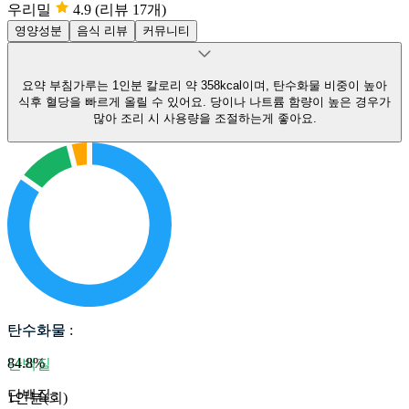
우리밀
4.9
(리뷰 17개)
영양성분
음식 리뷰
커뮤니티
요약
부침가루는 1인분 칼로리 약 358kcal이며, 탄수화물 비중이 높아
식후 혈당을 빠르게 올릴 수 있어요.
당이나 나트륨 함량이 높은 경우가
많아 조리 시 사용량을 조절하는게 좋아요.
탄수화물
탄수화물
:
84.8
%
단백질
단백질
:
1인분(회)