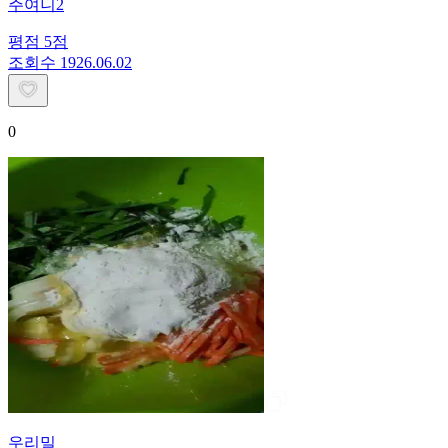
주여니2
평점
5
점
조회수
19
26.06.02
0
우리밀