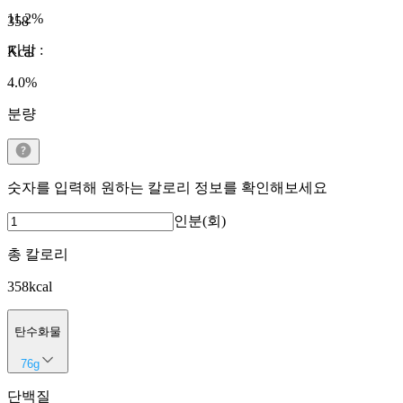
11.2
%
358
지방
:
Kcal
4.0
%
분량
숫자를 입력해 원하는 칼로리 정보를 확인해보세요
인분(회)
총 칼로리
358
kcal
탄수화물
76
g
단백질