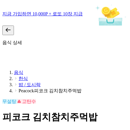
지금 가입하면 10,000P + 로또 10장 지급
음식 상세
음식
한식
밥 / 도시락
Peacock피코크 김치참치주먹밥
무설탕
고탄수
피코크 김치참치주먹밥