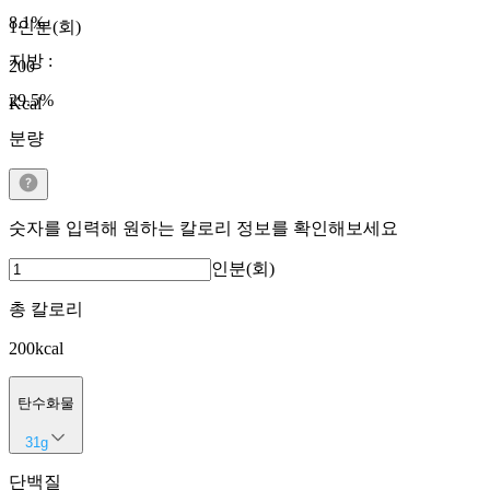
8.1
%
1인분(회)
지방
:
200
29.5
%
Kcal
분량
숫자를 입력해 원하는 칼로리 정보를 확인해보세요
인분(회)
총 칼로리
200
kcal
탄수화물
31
g
단백질