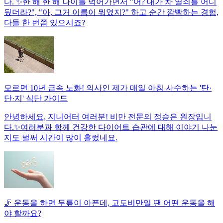
다. ✨한 해 한 해 나이를 먹어가면서 "어? 내가 차 열쇠를 어디
뒀더라?", "아, 그거 이름이 뭐였지?" 하고 순간 깜빡하는 경험,
다들 한 번쯤 있으시죠?
모르면 10년 급속 노화! 의사인 제가 매일 아침 사수하는 '탄·
단·지' 식단 가이드
안녕하세요, 지니어터 여러분! 비만 전문의 정승은 원장입니
다.✨여러분과 함께 건강한 다이어트 습관에 대해 이야기 나눈
지도 벌써 시간이 많이 흘렀네요.
🦵 운동을 하면 무릎이 아픈데, 고도비만일 땐 어떤 운동을 해
야 할까요?