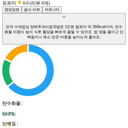
포르미
0.0
(리뷰 0개)
영양성분
음식 리뷰
커뮤니티
요약
수제밥상 양배추귀리잡곡밥은 1인분 칼로리 약 350kcal이며, 탄수
화물 비중이 높아 식후 혈당을 빠르게 올릴 수 있어요.
밥 양을 줄이고 단
백질이나 채소 반찬 비중을 높이는게 좋아요.
탄수화물
탄수화물
:
64.2
%
단백질
단백질
:
지방