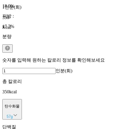
18.0
%
1인분(회)
지방
:
350
17.7
%
Kcal
분량
숫자를 입력해 원하는 칼로리 정보를 확인해보세요
인분(회)
총 칼로리
350
kcal
탄수화물
57
g
단백질