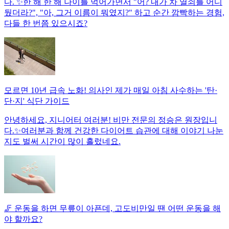
다. ✨한 해 한 해 나이를 먹어가면서 "어? 내가 차 열쇠를 어디
뒀더라?", "아, 그거 이름이 뭐였지?" 하고 순간 깜빡하는 경험,
다들 한 번쯤 있으시죠?
모르면 10년 급속 노화! 의사인 제가 매일 아침 사수하는 '탄·
단·지' 식단 가이드
안녕하세요, 지니어터 여러분! 비만 전문의 정승은 원장입니
다.✨여러분과 함께 건강한 다이어트 습관에 대해 이야기 나눈
지도 벌써 시간이 많이 흘렀네요.
🦵 운동을 하면 무릎이 아픈데, 고도비만일 땐 어떤 운동을 해
야 할까요?