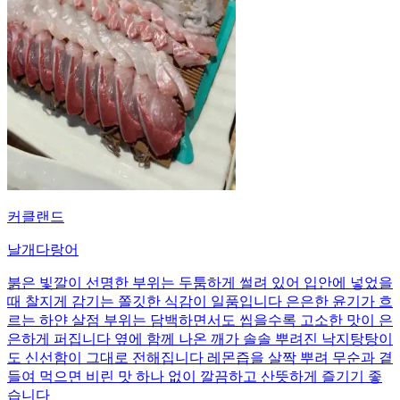
커클랜드
날개다랑어
붉은 빛깔이 선명한 부위는 두툼하게 썰려 있어 입안에 넣었을
때 찰지게 감기는 쫄깃한 식감이 일품입니다 은은한 윤기가 흐
르는 하얀 살점 부위는 담백하면서도 씹을수록 고소한 맛이 은
은하게 퍼집니다 옆에 함께 나온 깨가 솔솔 뿌려진 낙지탕탕이
도 신선함이 그대로 전해집니다 레몬즙을 살짝 뿌려 무순과 곁
들여 먹으면 비린 맛 하나 없이 깔끔하고 산뜻하게 즐기기 좋
습니다