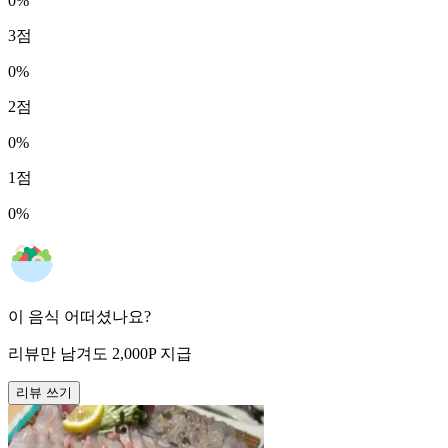
0
%
3
점
0
%
2
점
0
%
1
점
0
%
이 음식 어떠셨나요?
리뷰만 남겨도
2,000
P
지급
리뷰 쓰기