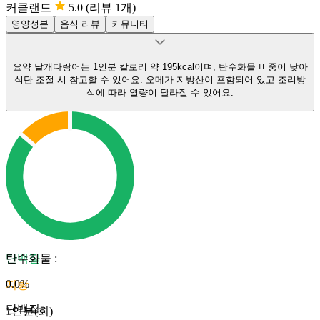
커클랜드
5.0
(리뷰 1개)
영양성분
음식 리뷰
커뮤니티
요약
날개다랑어는 1인분 칼로리 약 195kcal이며, 탄수화물 비중이 낮아
식단 조절 시 참고할 수 있어요.
오메가 지방산이 포함되어 있고 조리방
식에 따라 열량이 달라질 수 있어요.
단백질
탄수화물
:
0.0
%
지방
단백질
:
1인분(회)