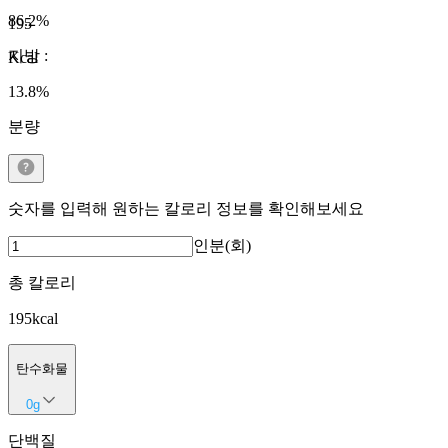
86.2
%
195
지방
:
Kcal
13.8
%
분량
숫자를 입력해 원하는 칼로리 정보를 확인해보세요
인분(회)
총 칼로리
195
kcal
탄수화물
0
g
단백질