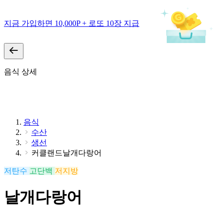
지금 가입하면 10,000P + 로또 10장 지급
음식 상세
음식
수산
생선
커클랜드날개다랑어
저탄수
고단백
저지방
날개다랑어