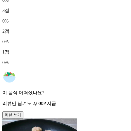
0
%
3
점
0
%
2
점
0
%
1
점
0
%
이 음식 어떠셨나요?
리뷰만 남겨도
2,000
P
지급
리뷰 쓰기