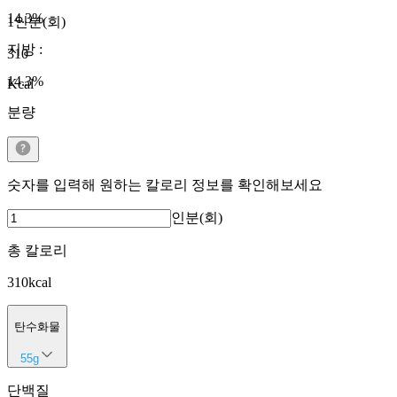
14.3
%
1인분(회)
지방
:
310
14.3
%
Kcal
분량
숫자를 입력해 원하는 칼로리 정보를 확인해보세요
인분(회)
총 칼로리
310
kcal
탄수화물
55
g
단백질