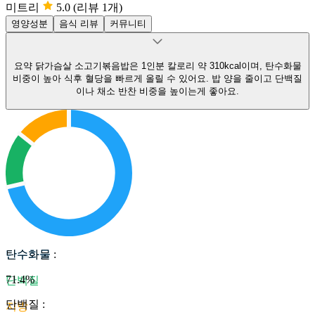
미트리
5.0
(리뷰 1개)
영양성분
음식 리뷰
커뮤니티
요약
닭가슴살 소고기볶음밥은 1인분 칼로리 약 310kcal이며, 탄수화물
비중이 높아 식후 혈당을 빠르게 올릴 수 있어요.
밥 양을 줄이고 단백질
이나 채소 반찬 비중을 높이는게 좋아요.
탄수화물
탄수화물
:
71.4
%
단백질
단백질
:
지방