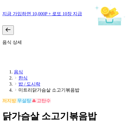
지금 가입하면 10,000P + 로또 10장 지급
음식 상세
음식
한식
밥 / 도시락
미트리닭가슴살 소고기볶음밥
저지방
무설탕
고탄수
닭가슴살 소고기볶음밥