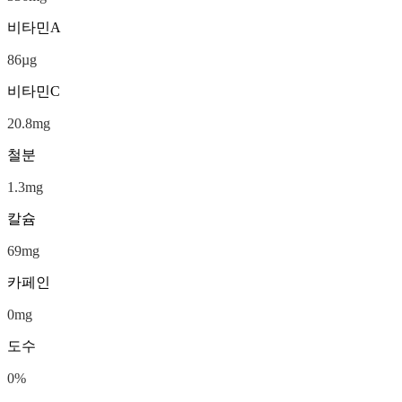
비타민A
86
µg
비타민C
20.8
mg
철분
1.3
mg
칼슘
69
mg
카페인
0
mg
도수
0
%