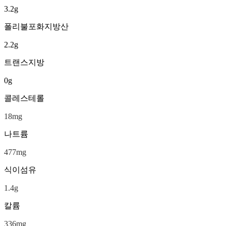
3.2
g
폴리불포화지방산
2.2
g
트랜스지방
0
g
콜레스테롤
18
mg
나트륨
477
mg
식이섬유
1.4
g
칼륨
336
mg