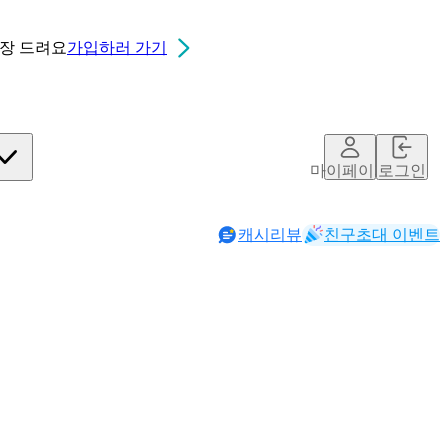
0장
드려요
가입하러 가기
마이페이지
로그인
캐시리뷰
친구초대 이벤트