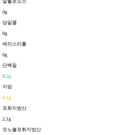
알룰로오스
0
g
당알콜
0
g
에리스리톨
0
g
단백질
8.2
g
지방
8.1
g
포화지방산
2.1
g
모노불포화지방산