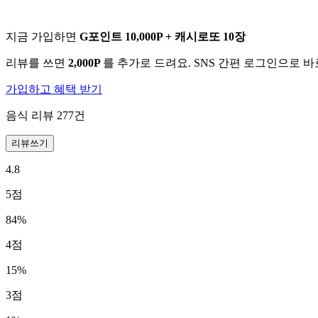
지금 가입하면
G포인트 10,000P + 캐시로또 10장
리뷰를 쓰면
2,000P
를 추가로 드려요. SNS 간편 로그인으로 
가입하고 혜택 받기
음식 리뷰
277
건
리뷰쓰기
4.8
5
점
84
%
4
점
15
%
3
점