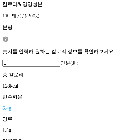
칼로리& 영양성분
1회 제공량(200g)
분량
숫자를 입력해 원하는 칼로리 정보를 확인해보세요
인분(회)
총 칼로리
128
kcal
탄수화물
6.4
g
당류
1.8
g