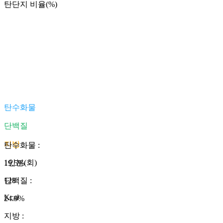
탄단지 비율(%)
탄수화물
단백질
지방
탄수화물
:
1인분(회)
19.5
%
128
단백질
:
Kcal
24.9
%
지방
: