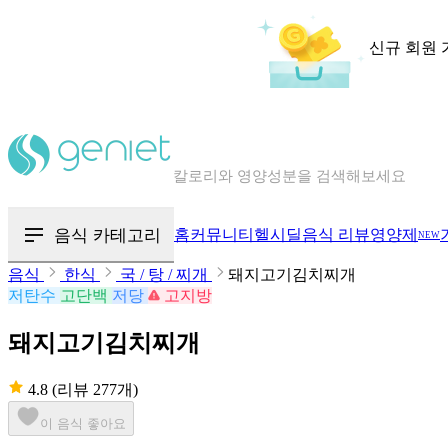
신규 회원 
칼로리와 영양성분을 검색해보세요
혈당 · 다이어트 음식 검색해보세요
음식 카테고리
홈
커뮤니티
헬시딜
음식 리뷰
영양제
NEW
음식 · 영양제 리뷰를 찾아보세요
음식
한식
국 / 탕 / 찌개
돼지고기김치찌개
저탄수
고단백
저당
고지방
돼지고기김치찌개
4.8
(리뷰 277개)
이 음식 좋아요