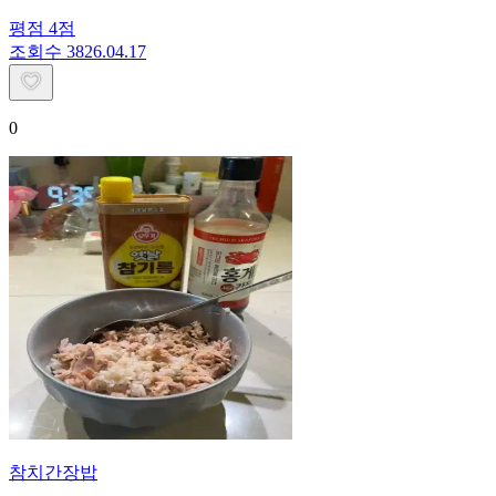
평점
4
점
조회수
38
26.04.17
0
참치간장밥