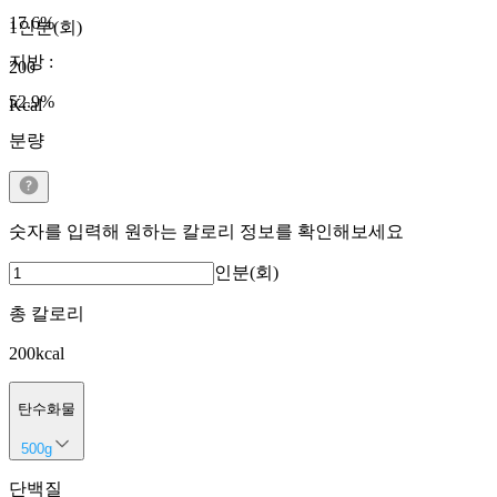
17.6
%
1인분(회)
지방
:
200
52.9
%
Kcal
분량
숫자를 입력해 원하는 칼로리 정보를 확인해보세요
인분(회)
총 칼로리
200
kcal
탄수화물
500
g
단백질