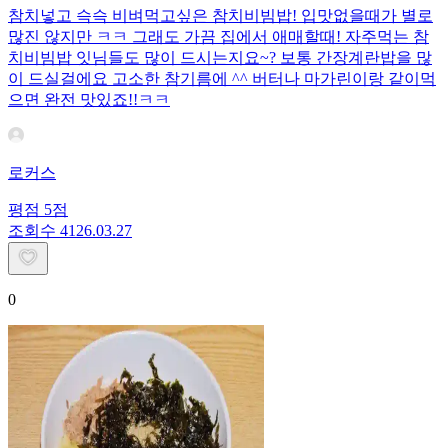
참치넣고 슥슥 비벼먹고싶은 참치비빔밥! 입맛없을때가 별로
많진 않지만 ㅋㅋ 그래도 가끔 집에서 애매할때! 자주먹는 참
치비빔밥 잇님들도 많이 드시는지요~? 보통 간장계란밥을 많
이 드실걸에요 고소한 참기름에 ^^ 버터나 마가린이랑 같이먹
으면 완전 맛있죠!!ㅋㅋ
로커스
평점
5
점
조회수
41
26.03.27
0