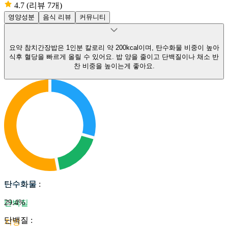
4.7
(리뷰 7개)
영양성분
음식 리뷰
커뮤니티
요약
참치간장밥은 1인분 칼로리 약 200kcal이며, 탄수화물 비중이 높아
식후 혈당을 빠르게 올릴 수 있어요.
밥 양을 줄이고 단백질이나 채소 반
찬 비중을 높이는게 좋아요.
탄수화물
탄수화물
:
29.4
%
단백질
단백질
:
지방