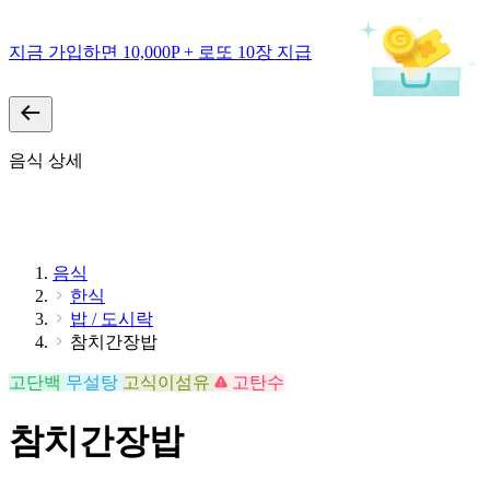
지금 가입하면 10,000P + 로또 10장 지급
음식 상세
음식
한식
밥 / 도시락
참치간장밥
고단백
무설탕
고식이섬유
고탄수
참치간장밥