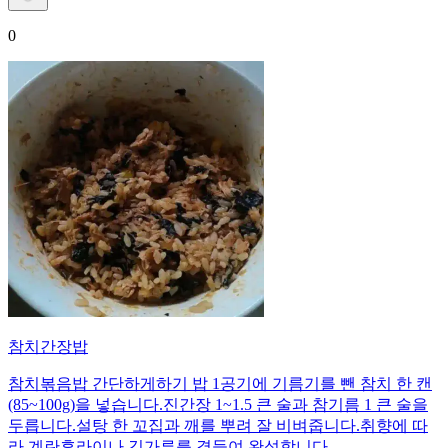
0
참치간장밥
참치볶음밥 간단하게하기 밥 1공기에 기름기를 뺀 참치 한 캔
(85~100g)을 넣습니다.진간장 1~1.5 큰 술과 참기름 1 큰 술을
두릅니다.설탕 한 꼬집과 깨를 뿌려 잘 비벼줍니다.취향에 따
라 계란후라이나 김가루를 곁들여 완성합니다.