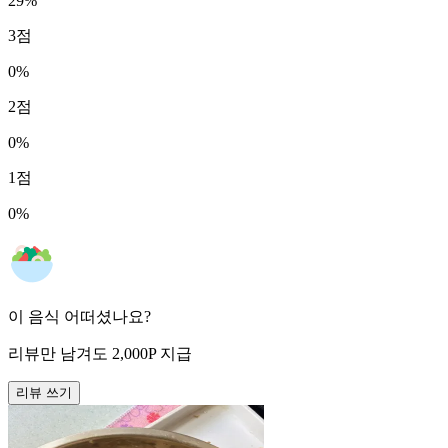
29
%
3
점
0
%
2
점
0
%
1
점
0
%
이 음식 어떠셨나요?
리뷰만 남겨도
2,000
P
지급
리뷰 쓰기