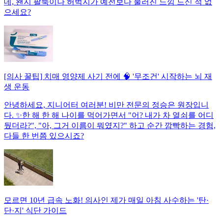
데, 왠지 팔뚝이나 허벅지가 예전보다 물러진 느낌 드신 적 없
으세요?
[의사 꿀팁] 치매 영양제 사기 전에 🧠 '무조건' 시작하는 뇌 재
생 운동
안녕하세요, 지니어터 여러분! 비만 전문의 정승은 원장입니
다. ✨한 해 한 해 나이를 먹어가면서 "어? 내가 차 열쇠를 어디
뒀더라?", "아, 그거 이름이 뭐였지?" 하고 순간 깜빡하는 경험,
다들 한 번쯤 있으시죠?
모르면 10년 급속 노화! 의사인 제가 매일 아침 사수하는 '탄·
단·지' 식단 가이드