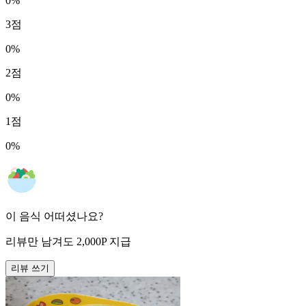
0
%
3
점
0
%
2
점
0
%
1
점
0
%
이 음식 어떠셨나요?
리뷰만 남겨도
2,000
P
지급
리뷰 쓰기