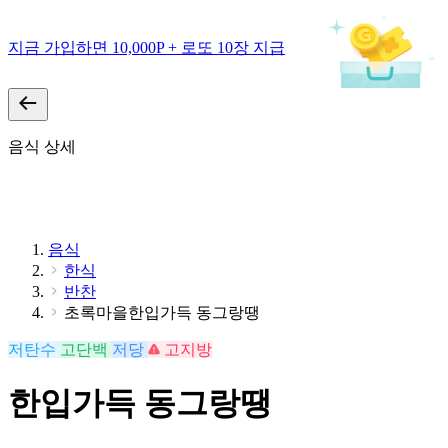
지금 가입하면 10,000P + 로또 10장 지급
음식 상세
음식
한식
반찬
초록마을한입가득 동그랑땡
저탄수
고단백
저당
고지방
한입가득 동그랑땡