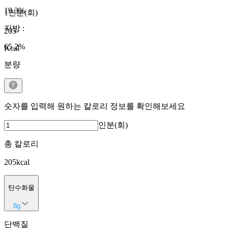
19.3
%
1인분(회)
지방
:
205
65.2
%
Kcal
분량
숫자를 입력해 원하는 칼로리 정보를 확인해보세요
인분(회)
총 칼로리
205
kcal
탄수화물
8
g
단백질