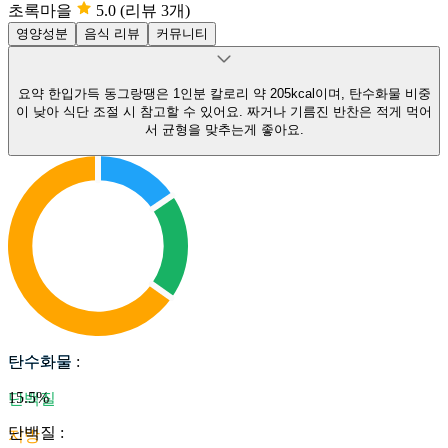
초록마을
5.0
(리뷰 3개)
영양성분
음식 리뷰
커뮤니티
요약
한입가득 동그랑땡은 1인분 칼로리 약 205kcal이며, 탄수화물 비중
이 낮아 식단 조절 시 참고할 수 있어요.
짜거나 기름진 반찬은 적게 먹어
서 균형을 맞추는게 좋아요.
탄수화물
탄수화물
:
15.5
%
단백질
단백질
:
지방