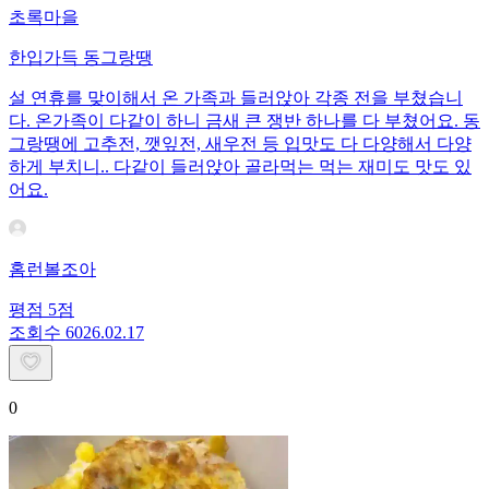
초록마을
한입가득 동그랑땡
설 연휴를 맞이해서 온 가족과 들러앉아 각종 전을 부쳤습니
다. 온가족이 다같이 하니 금새 큰 쟁반 하나를 다 부쳤어요. 동
그랑땡에 고추전, 깻잎전, 새우전 등 입맛도 다 다양해서 다양
하게 부치니.. 다같이 들러앉아 골라먹는 먹는 재미도 맛도 있
어요.
홈런볼조아
평점
5
점
조회수
60
26.02.17
0