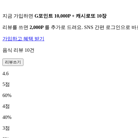
지금 가입하면
G포인트 10,000P + 캐시로또 10장
리뷰를 쓰면
2,000P
를 추가로 드려요. SNS 간편 로그인으로 
가입하고 혜택 받기
음식 리뷰
10
건
리뷰쓰기
4.6
5
점
60
%
4
점
40
%
3
점