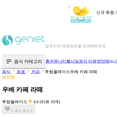
신규 회원 
칼로리와 영양성분을 검색해보세요
혈당 · 다이어트 음식 검색해보세요
음식 카테고리
홈
커뮤니티
헬시딜
음식 리뷰
영양제
NEW
음식 · 영양제 리뷰를 찾아보세요
음식
음료
커피
투썸플레이스우베 카페 라떼
저지방
우베 카페 라떼
투썸플레이스
4.6
(리뷰 10개)
이 음식 좋아요