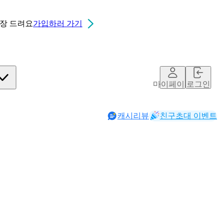
0장
드려요
가입하러 가기
마이페이지
로그인
캐시리뷰
친구초대 이벤트