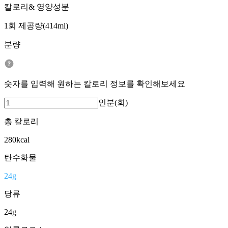
칼로리& 영양성분
1회 제공량(414ml)
분량
숫자를 입력해 원하는 칼로리 정보를 확인해보세요
인분(회)
총 칼로리
280
kcal
탄수화물
24
g
당류
24
g