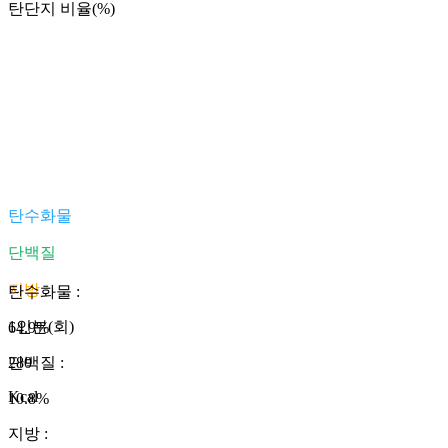
탄단지 비율(%)
탄수화물
단백질
지방
탄수화물
:
1인분(회)
64.9
%
280
단백질
:
Kcal
10.8
%
지방
: