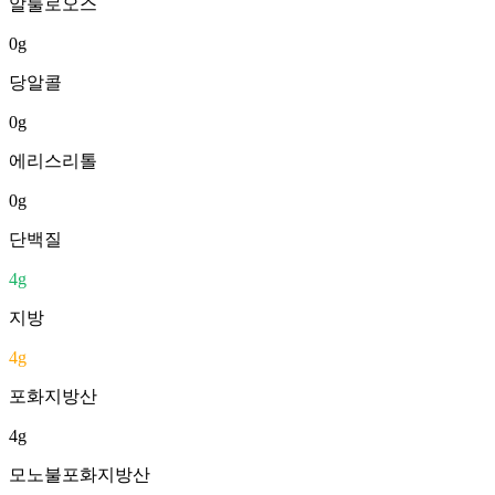
알룰로오스
0
g
당알콜
0
g
에리스리톨
0
g
단백질
4
g
지방
4
g
포화지방산
4
g
모노불포화지방산