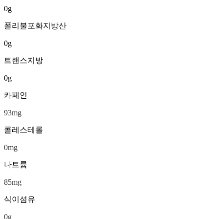
0
g
폴리불포화지방산
0
g
트랜스지방
0
g
카페인
93
mg
콜레스테롤
0
mg
나트륨
85
mg
식이섬유
0
g