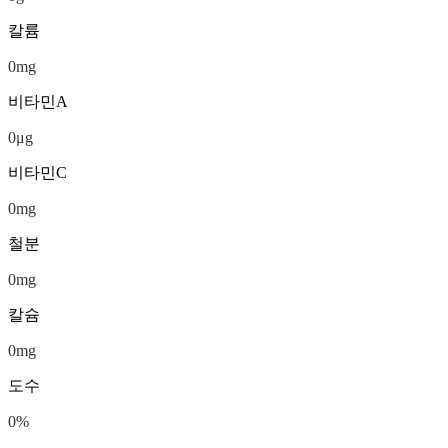
칼륨
0
mg
비타민A
0
μg
비타민C
0
mg
철분
0
mg
칼슘
0
mg
도수
0
%