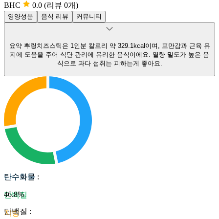
BHC
0.0
(리뷰 0개)
영양성분
음식 리뷰
커뮤니티
요약
뿌링치즈스틱은 1인분 칼로리 약 329.1kcal이며, 포만감과 근육 유
지에 도움을 주어 식단 관리에 유리한 음식이에요.
열량 밀도가 높은 음
식으로 과다 섭취는 피하는게 좋아요.
탄수화물
탄수화물
:
46.8
%
단백질
단백질
:
지방