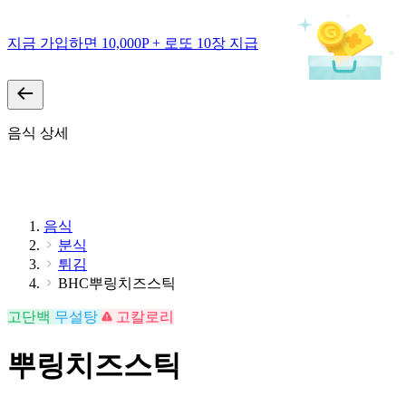
지금 가입하면 10,000P + 로또 10장 지급
음식 상세
음식
분식
튀김
BHC뿌링치즈스틱
고단백
무설탕
고칼로리
뿌링치즈스틱