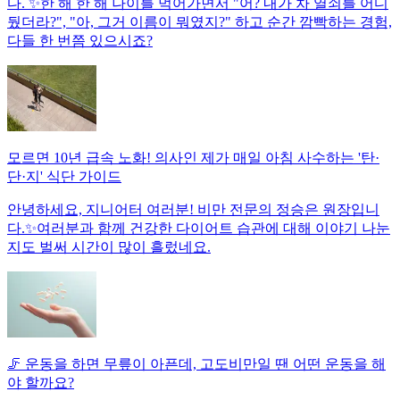
다. ✨한 해 한 해 나이를 먹어가면서 "어? 내가 차 열쇠를 어디
뒀더라?", "아, 그거 이름이 뭐였지?" 하고 순간 깜빡하는 경험,
다들 한 번쯤 있으시죠?
모르면 10년 급속 노화! 의사인 제가 매일 아침 사수하는 '탄·
단·지' 식단 가이드
안녕하세요, 지니어터 여러분! 비만 전문의 정승은 원장입니
다.✨여러분과 함께 건강한 다이어트 습관에 대해 이야기 나눈
지도 벌써 시간이 많이 흘렀네요.
🦵 운동을 하면 무릎이 아픈데, 고도비만일 땐 어떤 운동을 해
야 할까요?