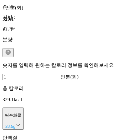
25.5
%
1인분(회)
지방
:
329.1
27.7
%
Kcal
분량
숫자를 입력해 원하는 칼로리 정보를 확인해보세요
인분(회)
총 칼로리
329.1
kcal
탄수화물
28.5
g
단백질