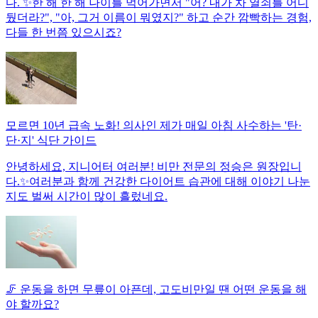
다. ✨한 해 한 해 나이를 먹어가면서 "어? 내가 차 열쇠를 어디
뒀더라?", "아, 그거 이름이 뭐였지?" 하고 순간 깜빡하는 경험,
다들 한 번쯤 있으시죠?
모르면 10년 급속 노화! 의사인 제가 매일 아침 사수하는 '탄·
단·지' 식단 가이드
안녕하세요, 지니어터 여러분! 비만 전문의 정승은 원장입니
다.✨여러분과 함께 건강한 다이어트 습관에 대해 이야기 나눈
지도 벌써 시간이 많이 흘렀네요.
🦵 운동을 하면 무릎이 아픈데, 고도비만일 땐 어떤 운동을 해
야 할까요?