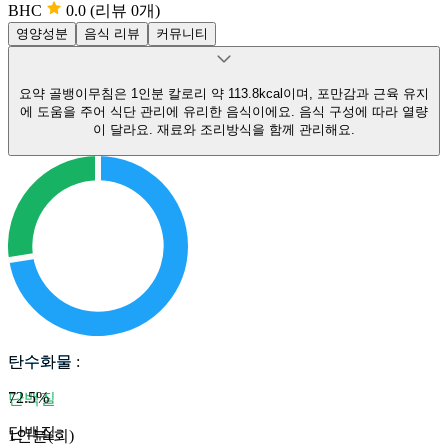
BHC
0.0
(리뷰 0개)
영양성분
음식 리뷰
커뮤니티
요약
골뱅이무침은 1인분 칼로리 약 113.8kcal이며, 포만감과 근육 유지
에 도움을 주어 식단 관리에 유리한 음식이에요.
음식 구성에 따라 열량
이 달라요. 재료와 조리방식을 함께 관리해요.
탄수화물
탄수화물
:
72.5
%
단백질
단백질
:
1인분(회)