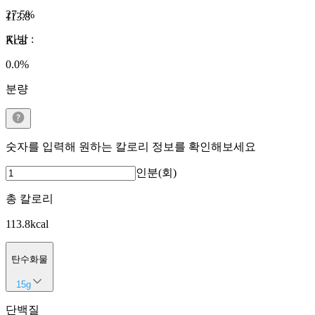
27.5
%
113.8
지방
:
Kcal
0.0
%
분량
숫자를 입력해 원하는 칼로리 정보를 확인해보세요
인분(회)
총 칼로리
113.8
kcal
탄수화물
15
g
단백질