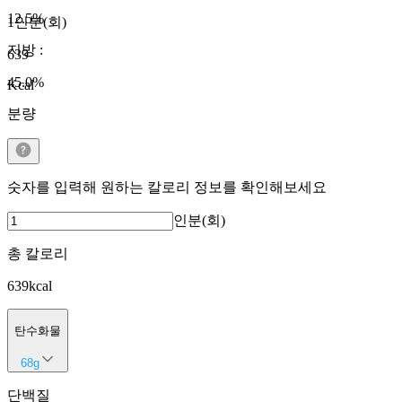
12.5
%
1인분(회)
지방
:
639
45.0
%
Kcal
분량
숫자를 입력해 원하는 칼로리 정보를 확인해보세요
인분(회)
총 칼로리
639
kcal
탄수화물
68
g
단백질