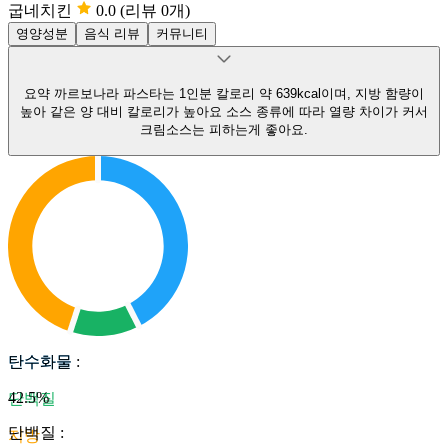
굽네치킨
0.0
(리뷰 0개)
영양성분
음식 리뷰
커뮤니티
요약
까르보나라 파스타는 1인분 칼로리 약 639kcal이며, 지방 함량이
높아 같은 양 대비 칼로리가 높아요
소스 종류에 따라 열량 차이가 커서
크림소스는 피하는게 좋아요.
탄수화물
탄수화물
:
42.5
%
단백질
단백질
:
지방