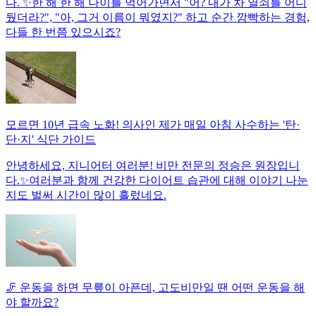
다. ✨한 해 한 해 나이를 먹어가면서 "어? 내가 차 열쇠를 어디
뒀더라?", "아, 그거 이름이 뭐였지?" 하고 순간 깜빡하는 경험,
다들 한 번쯤 있으시죠?
모르면 10년 급속 노화! 의사인 제가 매일 아침 사수하는 '탄·
단·지' 식단 가이드
안녕하세요, 지니어터 여러분! 비만 전문의 정승은 원장입니
다.✨여러분과 함께 건강한 다이어트 습관에 대해 이야기 나눈
지도 벌써 시간이 많이 흘렀네요.
🦵 운동을 하면 무릎이 아픈데, 고도비만일 땐 어떤 운동을 해
야 할까요?