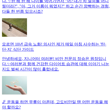
다. ✨한 해 한 해 나이를 먹어가면서 "어? 내가 차 열쇠를 어디
뒀더라?", "아, 그거 이름이 뭐였지?" 하고 순간 깜빡하는 경험,
다들 한 번쯤 있으시죠?
모르면 10년 급속 노화! 의사인 제가 매일 아침 사수하는 '탄·
단·지' 식단 가이드
안녕하세요, 지니어터 여러분! 비만 전문의 정승은 원장입니
다.✨여러분과 함께 건강한 다이어트 습관에 대해 이야기 나눈
지도 벌써 시간이 많이 흘렀네요.
🦵 운동을 하면 무릎이 아픈데, 고도비만일 땐 어떤 운동을 해
야 할까요?