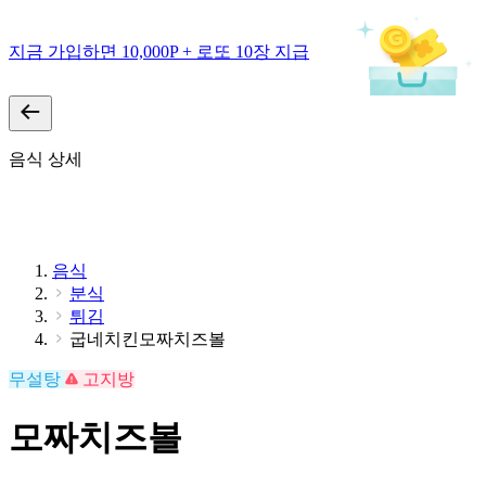
지금 가입하면 10,000P + 로또 10장 지급
음식 상세
음식
분식
튀김
굽네치킨모짜치즈볼
무설탕
고지방
모짜치즈볼