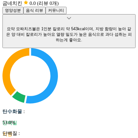
굽네치킨
0.0
(리뷰 0개)
영양성분
음식 리뷰
커뮤니티
요약
모짜치즈볼은 1인분 칼로리 약 543kcal이며, 지방 함량이 높아 같
은 양 대비 칼로리가 높아요
열량 밀도가 높은 음식으로 과다 섭취는 피
하는게 좋아요.
탄수화물
탄수화물
:
53.0
%
단백질
단백질
:
지방