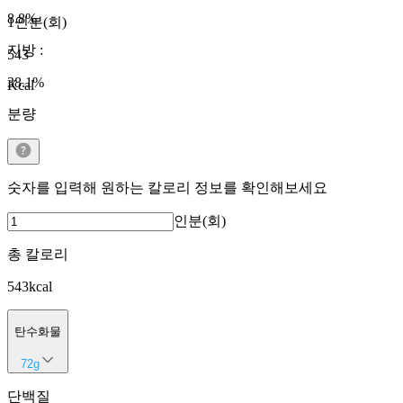
8.8
%
1인분(회)
지방
:
543
38.1
%
Kcal
분량
숫자를 입력해 원하는 칼로리 정보를 확인해보세요
인분(회)
총 칼로리
543
kcal
탄수화물
72
g
단백질