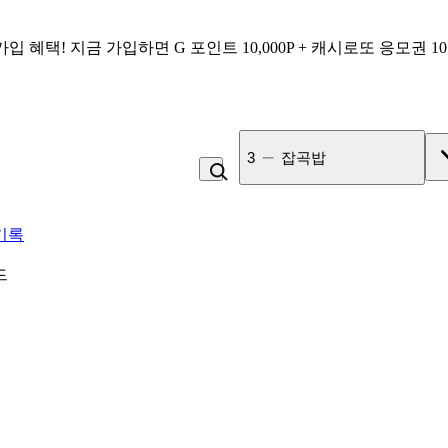
가입 혜택!
지금 가입하면
G 포인트 10,000P + 캐시로또 응모권 1
3
잡곡밥
기록
드