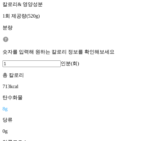
칼로리& 영양성분
1회 제공량(520g)
분량
숫자를 입력해 원하는 칼로리 정보를 확인해보세요
인분(회)
총 칼로리
713
kcal
탄수화물
8
g
당류
0
g