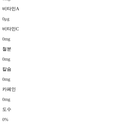
비타민A
0
μg
비타민C
0
mg
철분
0
mg
칼슘
0
mg
카페인
0
mg
도수
0
%