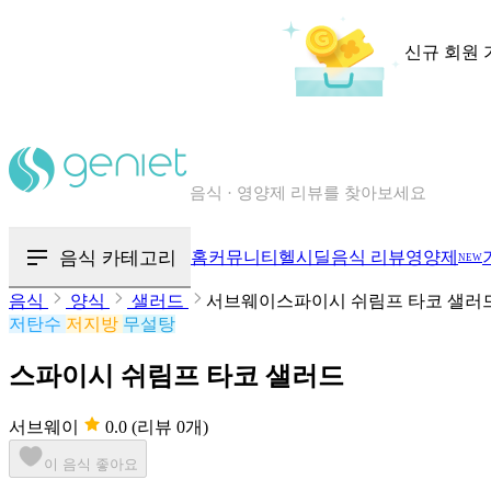
신규 회원 
칼로리와 영양성분을 검색해보세요
혈당 · 다이어트 음식 검색해보세요
음식 카테고리
홈
커뮤니티
헬시딜
음식 리뷰
영양제
음식 · 영양제 리뷰를 찾아보세요
NEW
음식
양식
샐러드
서브웨이스파이시 쉬림프 타코 샐러
저탄수
저지방
무설탕
스파이시 쉬림프 타코 샐러드
서브웨이
0.0
(리뷰 0개)
이 음식 좋아요