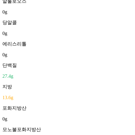
알룰로오스
0
g
당알콜
0
g
에리스리톨
0
g
단백질
27.4
g
지방
13.6
g
포화지방산
0
g
모노불포화지방산