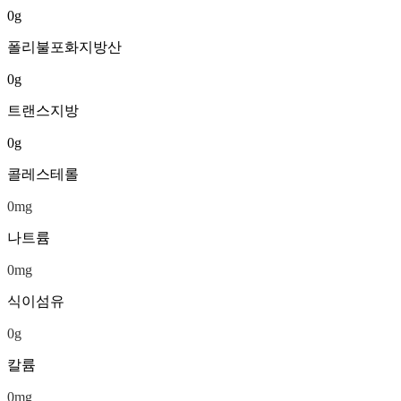
0
g
폴리불포화지방산
0
g
트랜스지방
0
g
콜레스테롤
0
mg
나트륨
0
mg
식이섬유
0
g
칼륨
0
mg