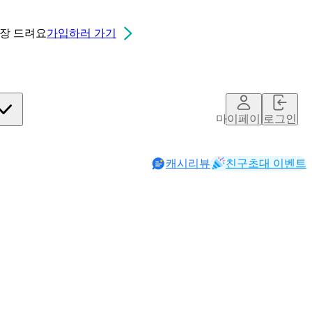
0장
드려요
가입하러 가기
마이페이지
로그인
캐시리뷰
친구초대 이벤트