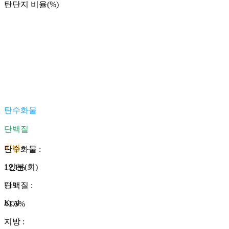
탄단지 비율(%)
탄수화물
단백질
지방
탄수화물
:
1인분(회)
12.1
%
713
단백질
:
Kcal
41.5
%
지방
: