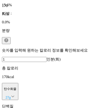
15.6
%
170
지방
:
Kcal
0.0
%
분량
숫자를 입력해 원하는 칼로리 정보를 확인해보세요
인분(회)
총 칼로리
170
kcal
탄수화물
27
g
단백질