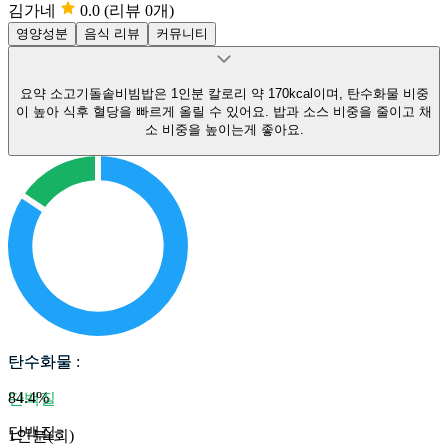
김가네
0.0
(리뷰 0개)
영양성분
음식 리뷰
커뮤니티
요약
소고기돌솥비빔밥은 1인분 칼로리 약 170kcal이며, 탄수화물 비중
이 높아 식후 혈당을 빠르게 올릴 수 있어요.
밥과 소스 비중을 줄이고 채
소 비중을 높이는게 좋아요.
탄수화물
탄수화물
:
84.4
%
단백질
단백질
:
1인분(회)