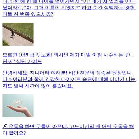
다. ✨한 해 한 해 나이를 먹어가면서 "어? 내가 차 열쇠를 어디
뒀더라?", "아, 그거 이름이 뭐였지?" 하고 순간 깜빡하는 경험,
다들 한 번쯤 있으시죠?
모르면 10년 급속 노화! 의사인 제가 매일 아침 사수하는 '탄·
단·지' 식단 가이드
안녕하세요, 지니어터 여러분! 비만 전문의 정승은 원장입니
다.✨여러분과 함께 건강한 다이어트 습관에 대해 이야기 나눈
지도 벌써 시간이 많이 흘렀네요.
🦵 운동을 하면 무릎이 아픈데, 고도비만일 땐 어떤 운동을 해
야 할까요?