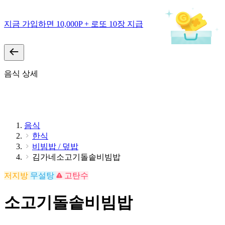
지금 가입하면 10,000P + 로또 10장 지급
음식 상세
음식
한식
비빔밥 / 덮밥
김가네소고기돌솥비빔밥
저지방
무설탕
고탄수
소고기돌솥비빔밥