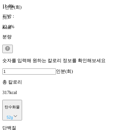
11.4
%
1인분(회)
지방
:
317
22.8
%
Kcal
분량
숫자를 입력해 원하는 칼로리 정보를 확인해보세요
인분(회)
총 칼로리
317
kcal
탄수화물
52
g
단백질