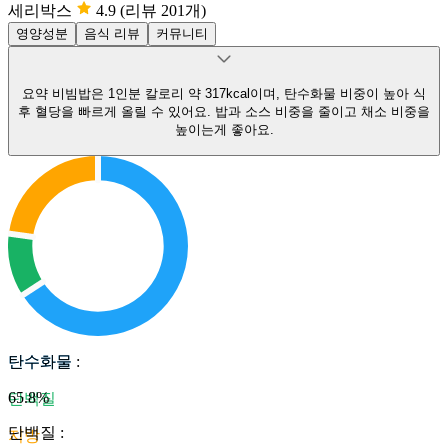
세리박스
4.9
(리뷰 201개)
영양성분
음식 리뷰
커뮤니티
요약
비빔밥은 1인분 칼로리 약 317kcal이며, 탄수화물 비중이 높아 식
후 혈당을 빠르게 올릴 수 있어요.
밥과 소스 비중을 줄이고 채소 비중을
높이는게 좋아요.
탄수화물
탄수화물
:
65.8
%
단백질
단백질
:
지방