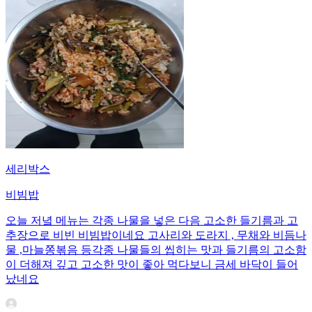
세리박스
비빔밥
오늘 저녘 메뉴는 각종 나물을 넣은 다음 고소한 들기름과 고
추장으로 비빈 비빔밥이네요 고사리와 도라지 , 무채와 비듬나
물 ,마늘쫑볶음 등각종 나물들의 씹히는 맛과 들기름의 고소함
이 더해져 깊고 고소한 맛이 좋아 먹다보니 금세 바닥이 들어
났네요