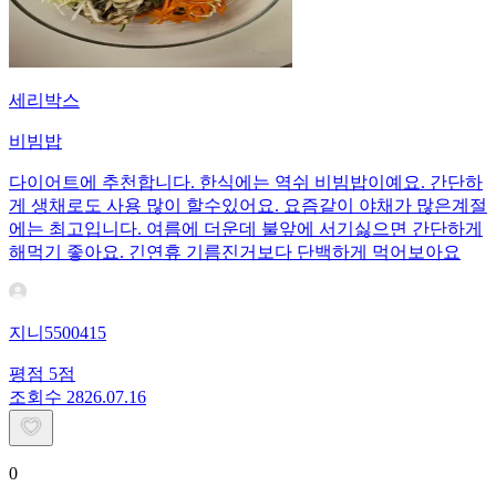
세리박스
비빔밥
다이어트에 추천합니다. 한식에는 역쉬 비빔밥이예요. 간단하
게 생채로도 사용 많이 할수있어요. 요즘같이 야채가 많은계절
에는 최고입니다. 여름에 더운데 불앞에 서기싫으면 간단하게
해먹기 좋아요. 긴연휴 기름진거보다 단백하게 먹어보아요
지니5500415
평점
5
점
조회수
28
26.07.16
0