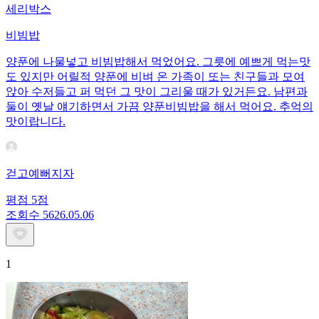
세리박스
비빔밥
양푼에 나물넣고 비빔밥해서 먹었어요. 그릇에 예쁘게 먹는맛
도 있지만 어릴적 양푼에 비벼 온 가족이 또는 친구들과 모여
앉아 수저들고 퍼 먹던 그 맛이 그리울 때가 있거든요. 남편과
둘이 옛날 얘기하면서 가끔 양푼비빔밥을 해서 먹어요. 추억의
맛이랍니다.
걷고예뻐지자
평점
5
점
조회수
56
26.05.06
1