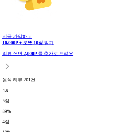
지금 가입하고
10,000P + 로또 10장
받기
리뷰 쓰면
2,000P
를 추가로 드려요
음식 리뷰
201
건
4.9
5
점
89
%
4
점