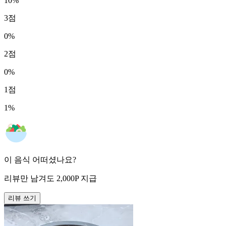
10
%
3
점
0
%
2
점
0
%
1
점
1
%
이 음식 어떠셨나요?
리뷰만 남겨도
2,000
P
지급
리뷰 쓰기