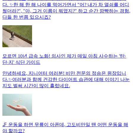
다. ✨한 해 한 해 나이를 먹어가면서 "어? 내가 차 열쇠를 어디
뒀더라?", "아, 그거 이름이 뭐였지?" 하고 순간 깜빡하는 경험,
다들 한 번쯤 있으시죠?
모르면 10년 급속 노화! 의사인 제가 매일 아침 사수하는 '탄·
단·지' 식단 가이드
안녕하세요, 지니어터 여러분! 비만 전문의 정승은 원장입니
다.✨여러분과 함께 건강한 다이어트 습관에 대해 이야기 나눈
지도 벌써 시간이 많이 흘렀네요.
🦵 운동을 하면 무릎이 아픈데, 고도비만일 땐 어떤 운동을 해
야 할까요?