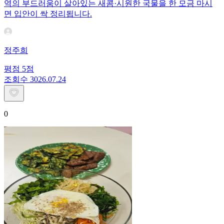
역의 부드러움이 살아있는 새콤·시원한 국물을 한 모금 마시
면 입안이 싹 정리됩니다.
정주희
평점
5
점
조회수
30
26.07.24
0