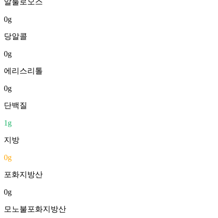
알룰로오스
0
g
당알콜
0
g
에리스리톨
0
g
단백질
1
g
지방
0
g
포화지방산
0
g
모노불포화지방산