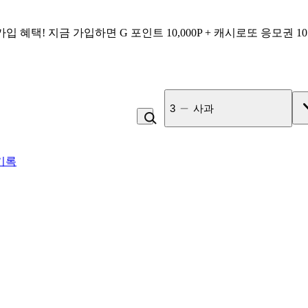
가입 혜택!
지금 가입하면
G 포인트 10,000P + 캐시로또 응모권 1
3
사과
기록