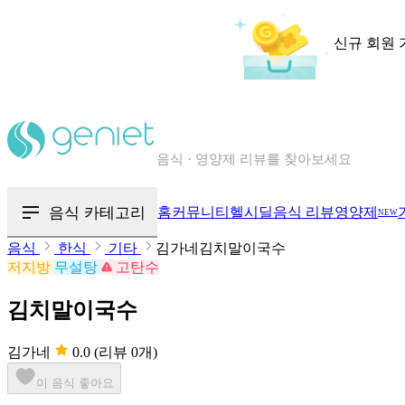
신규 회원 
칼로리와 영양성분을 검색해보세요
혈당 · 다이어트 음식 검색해보세요
음식 카테고리
홈
커뮤니티
헬시딜
음식 리뷰
영양제
NEW
음식 · 영양제 리뷰를 찾아보세요
음식
한식
기타
김가네김치말이국수
저지방
무설탕
고탄수
김치말이국수
김가네
0.0
(리뷰 0개)
이 음식 좋아요