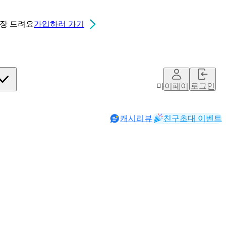
0장
드려요
가입하러 가기
마이페이지
로그인
캐시리뷰
친구초대 이벤트