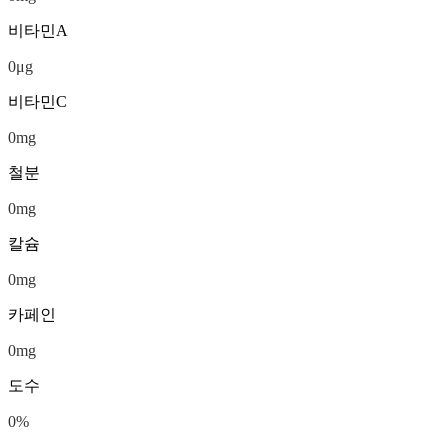
비타민A
0
μg
비타민C
0
mg
철분
0
mg
칼슘
0
mg
카페인
0
mg
도수
0
%