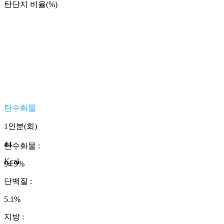
탄단지 비율(%)
탄수화물
1인분(회)
44
탄수화물
:
Kcal
94.9
%
단백질
:
5.1
%
지방
: