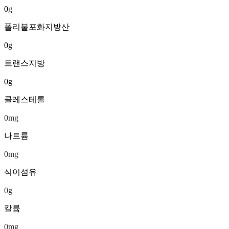
0
g
폴리불포화지방산
0
g
트랜스지방
0
g
콜레스테롤
0
mg
나트륨
0
mg
식이섬유
0
g
칼륨
0
mg