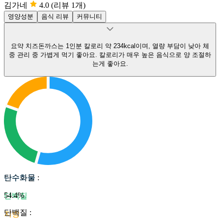
김가네
4.0
(리뷰 1개)
영양성분
음식 리뷰
커뮤니티
요약
치즈돈까스는 1인분 칼로리 약 234kcal이며, 열량 부담이 낮아 체
중 관리 중 가볍게 먹기 좋아요.
칼로리가 매우 높은 음식으로 양 조절하
는게 좋아요.
탄수화물
탄수화물
:
54.4
%
단백질
단백질
:
지방