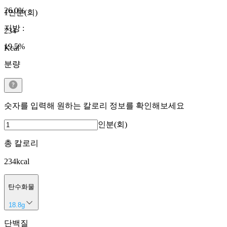
26.0
%
1인분(회)
지방
:
234
19.5
%
Kcal
분량
숫자를 입력해 원하는 칼로리 정보를 확인해보세요
인분(회)
총 칼로리
234
kcal
탄수화물
18.8
g
단백질