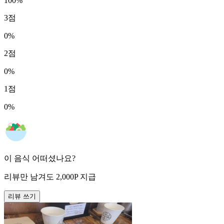
100
%
3
점
0
%
2
점
0
%
1
점
0
%
이 음식 어떠셨나요?
리뷰만 남겨도
2,000
P
지급
리뷰 쓰기