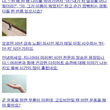
다. ✨한 해 한 해 나이를 먹어가면서 "어? 내가 차 열쇠를 어디
뒀더라?", "아, 그거 이름이 뭐였지?" 하고 순간 깜빡하는 경험,
다들 한 번쯤 있으시죠?
모르면 10년 급속 노화! 의사인 제가 매일 아침 사수하는 '탄·
단·지' 식단 가이드
안녕하세요, 지니어터 여러분! 비만 전문의 정승은 원장입니
다.✨여러분과 함께 건강한 다이어트 습관에 대해 이야기 나눈
지도 벌써 시간이 많이 흘렀네요.
🦵 운동을 하면 무릎이 아픈데, 고도비만일 땐 어떤 운동을 해
야 할까요?