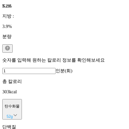
Kcal
5.2
%
지방
:
3.9
%
분량
숫자를 입력해 원하는 칼로리 정보를 확인해보세요
인분(회)
총 칼로리
303
kcal
탄수화물
52
g
단백질