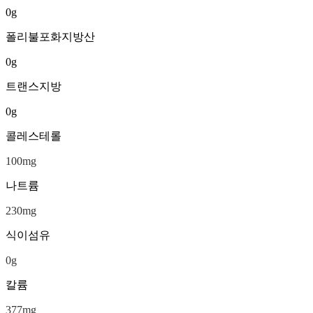
0
g
폴리불포화지방산
0
g
트랜스지방
0
g
콜레스테롤
100
mg
나트륨
230
mg
식이섬유
0
g
칼륨
377
mg