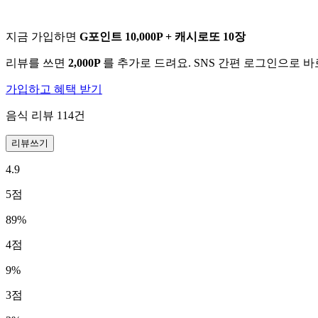
지금 가입하면
G포인트 10,000P + 캐시로또 10장
리뷰를 쓰면
2,000P
를 추가로 드려요. SNS 간편 로그인으로 
가입하고 혜택 받기
음식 리뷰
114
건
리뷰쓰기
4.9
5
점
89
%
4
점
9
%
3
점