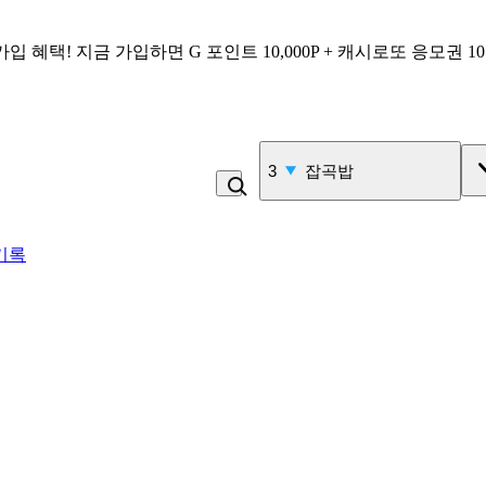
가입 혜택!
지금 가입하면
G 포인트 10,000P + 캐시로또 응모권 1
3
잡곡밥
기록