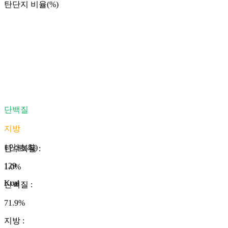
탄단지 비율(%)
단백질
지방
1인분(회)
탄수화물
:
129
1.0
%
Kcal
단백질
:
71.9
%
지방
: