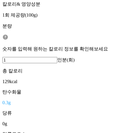
칼로리& 영양성분
1회 제공량(100g)
분량
숫자를 입력해 원하는 칼로리 정보를 확인해보세요
인분(회)
총 칼로리
129
kcal
탄수화물
0.3
g
당류
0
g