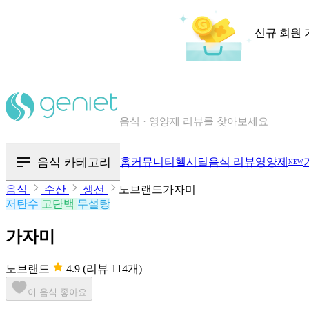
신규 회원 
칼로리와 영양성분을 검색해보세요
혈당 · 다이어트 음식 검색해보세요
음식 카테고리
홈
커뮤니티
헬시딜
음식 리뷰
영양제
NEW
음식 · 영양제 리뷰를 찾아보세요
음식
수산
생선
노브랜드가자미
저탄수
고단백
무설탕
가자미
노브랜드
4.9
(리뷰 114개)
이 음식 좋아요