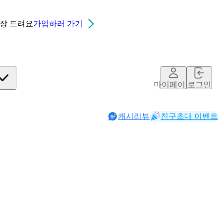
0장
드려요
가입하러 가기
마이페이지
로그인
캐시리뷰
친구초대 이벤트