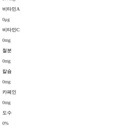
비타민A
0
μg
비타민C
0
mg
철분
0
mg
칼슘
0
mg
카페인
0
mg
도수
0
%