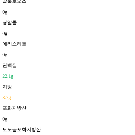
알룰로오스
0
g
당알콜
0
g
에리스리톨
0
g
단백질
22.1
g
지방
3.7
g
포화지방산
0
g
모노불포화지방산