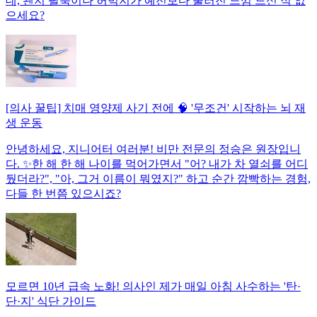
데, 왠지 팔뚝이나 허벅지가 예전보다 물러진 느낌 드신 적 없
으세요?
[의사 꿀팁] 치매 영양제 사기 전에 🧠 '무조건' 시작하는 뇌 재
생 운동
안녕하세요, 지니어터 여러분! 비만 전문의 정승은 원장입니
다. ✨한 해 한 해 나이를 먹어가면서 "어? 내가 차 열쇠를 어디
뒀더라?", "아, 그거 이름이 뭐였지?" 하고 순간 깜빡하는 경험,
다들 한 번쯤 있으시죠?
모르면 10년 급속 노화! 의사인 제가 매일 아침 사수하는 '탄·
단·지' 식단 가이드