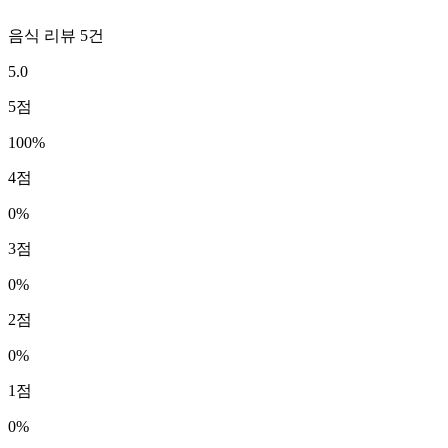
음식 리뷰
5
건
5.0
5
점
100
%
4
점
0
%
3
점
0
%
2
점
0
%
1
점
0
%