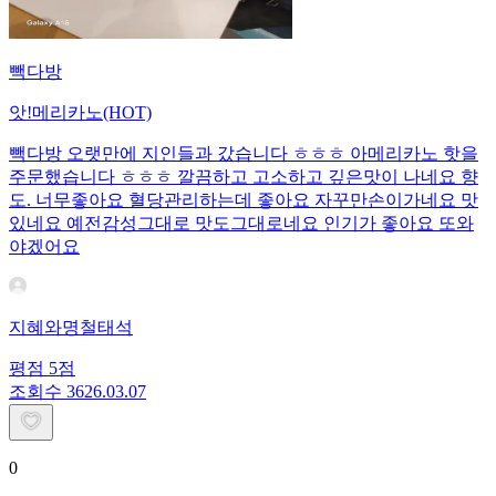
빽다방
앗!메리카노(HOT)
빽다방 오랫만에 지인들과 갔습니다 ㅎㅎㅎ 아메리카노 핫을
주문했습니다 ㅎㅎㅎ 깔끔하고 고소하고 깊은맛이 나네요 향
도. 너무좋아요 혈당관리하는데 좋아요 자꾸만손이가네요 맛
있네요 예전감성그대로 맛도그대로네요 인기가 좋아요 또와
야겠어요
지혜와명철태석
평점
5
점
조회수
36
26.03.07
0