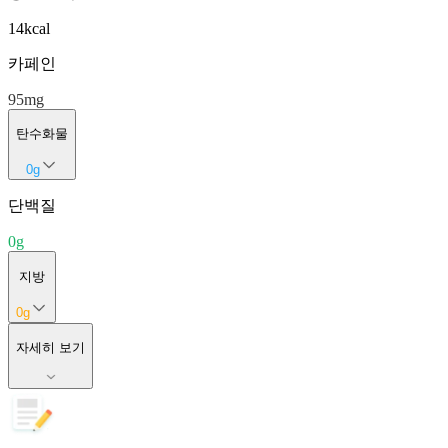
14
kcal
카페인
95
mg
탄수화물
0
g
단백질
0
g
지방
0
g
자세히 보기