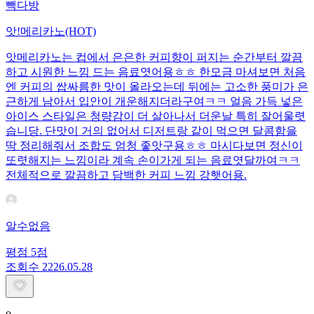
빽다방
앗!메리카노(HOT)
앗메리카노는 컵에서 은은한 커피향이 퍼지는 순간부터 깔끔
하고 시원한 느낌 드는 음료엿어용ㅎㅎ 한모금 마셔보면 처음
엔 커피의 쌉싸름한 맛이 올라오는데 뒤에는 고소한 풍미가 은
근하게 남아서 입안이 개운해지더라구여ㅋㅋ 얼음 가득 넣은
아이스 스타일은 청량감이 더 살아나서 더운날 특히 잘어울렷
습니당. 단맛이 거의 없어서 디저트랑 같이 먹으면 달콤함을
딱 정리해줘서 조합도 엄청 좋앗구용ㅎㅎ 마시다보면 정신이
또렷해지는 느낌이라 계속 손이가게 되는 음료엿달까여ㅋㅋ
전체적으로 깔끔하고 담백한 커피 느낌 강햇어용.
알수없음
평점
5
점
조회수
22
26.05.28