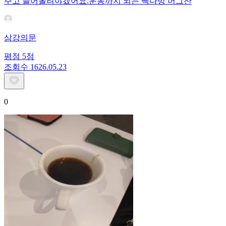
주고 들어올려야겠어요.운동까지 되는 빽다방 머그잔
삼강의문
평점
5
점
조회수
16
26.05.23
0