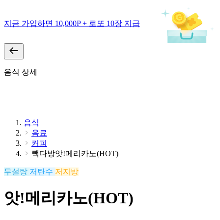
지금 가입하면 10,000P + 로또 10장 지급
음식 상세
음식
음료
커피
빽다방앗!메리카노(HOT)
무설탕
저탄수
저지방
앗!메리카노(HOT)