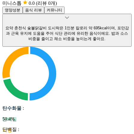
미니스톱
0.0
(리뷰 0개)
영양성분
음식 리뷰
커뮤니티
요약
춘천식 숯불닭갈비 도시락은 1인분 칼로리 약 695kcal이며, 포만감
과 근육 유지에 도움을 주어 식단 관리에 유리한 음식이에요.
밥과 소스
비중을 줄이고 채소 비중을 높이는게 좋아요.
탄수화물
탄수화물
:
50.4
%
단백질
단백질
:
지방