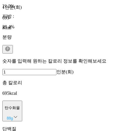
21.2
%
1인분(회)
지방
:
695
28.4
%
Kcal
분량
숫자를 입력해 원하는 칼로리 정보를 확인해보세요
인분(회)
총 칼로리
695
kcal
탄수화물
88
g
단백질