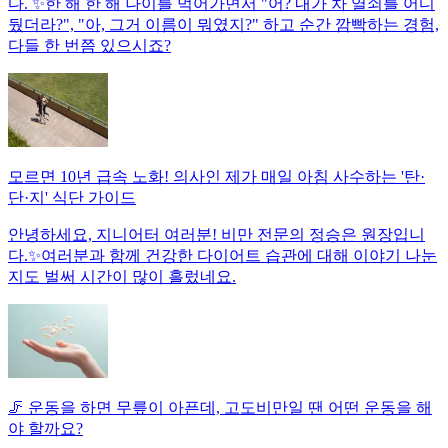
다. ✨한 해 한 해 나이를 먹어가면서 "어? 내가 차 열쇠를 어디
뒀더라?", "아, 그거 이름이 뭐였지?" 하고 순간 깜빡하는 경험,
다들 한 번쯤 있으시죠?
모르면 10년 급속 노화! 의사인 제가 매일 아침 사수하는 '탄·
단·지' 식단 가이드
안녕하세요, 지니어터 여러분! 비만 전문의 정승은 원장입니
다.✨여러분과 함께 건강한 다이어트 습관에 대해 이야기 나눈
지도 벌써 시간이 많이 흘렀네요.
🦵 운동을 하면 무릎이 아픈데, 고도비만일 땐 어떤 운동을 해
야 할까요?