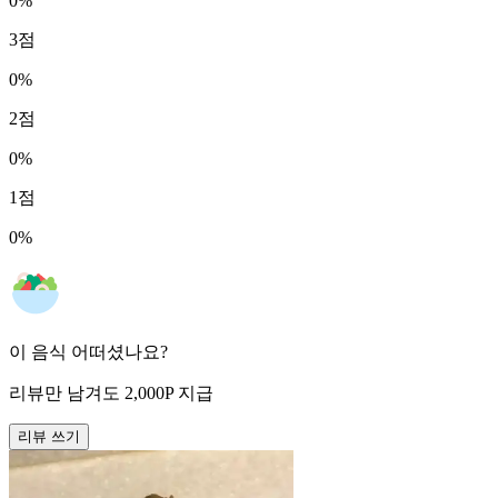
0
%
3
점
0
%
2
점
0
%
1
점
0
%
이 음식 어떠셨나요?
리뷰만 남겨도
2,000
P
지급
리뷰 쓰기