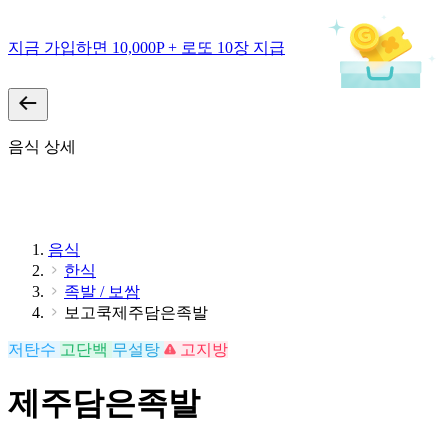
지금 가입하면 10,000P + 로또 10장 지급
음식 상세
음식
한식
족발 / 보쌈
보고쿡제주담은족발
저탄수
고단백
무설탕
고지방
제주담은족발