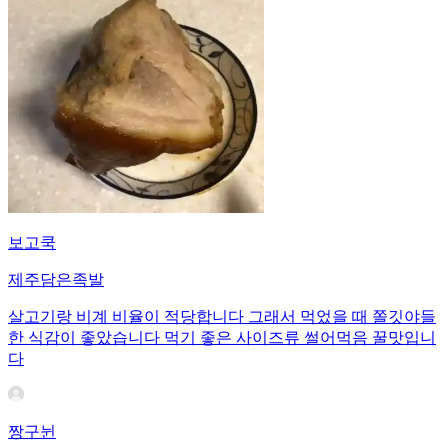
보고쿡
제주담은족발
살고기랑 비계 비율이 적당합니다 그래서 먹었을 때 쫄깃야들
한 식감이 좋았습니다 먹기 좋은 사이즈류 썰어먹음 꿀맛입니
다
짱구뉜