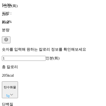
54.0
%
1인분(회)
지방
:
205
36.0
%
Kcal
분량
숫자를 입력해 원하는 칼로리 정보를 확인해보세요
인분(회)
총 칼로리
205
kcal
탄수화물
5
g
단백질