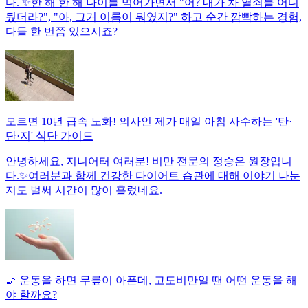
다. ✨한 해 한 해 나이를 먹어가면서 "어? 내가 차 열쇠를 어디
뒀더라?", "아, 그거 이름이 뭐였지?" 하고 순간 깜빡하는 경험,
다들 한 번쯤 있으시죠?
모르면 10년 급속 노화! 의사인 제가 매일 아침 사수하는 '탄·
단·지' 식단 가이드
안녕하세요, 지니어터 여러분! 비만 전문의 정승은 원장입니
다.✨여러분과 함께 건강한 다이어트 습관에 대해 이야기 나눈
지도 벌써 시간이 많이 흘렀네요.
🦵 운동을 하면 무릎이 아픈데, 고도비만일 땐 어떤 운동을 해
야 할까요?