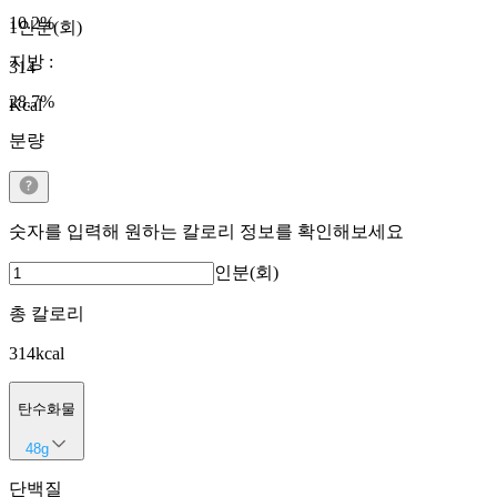
10.2
%
1인분(회)
지방
:
314
28.7
%
Kcal
분량
숫자를 입력해 원하는 칼로리 정보를 확인해보세요
인분(회)
총 칼로리
314
kcal
탄수화물
48
g
단백질