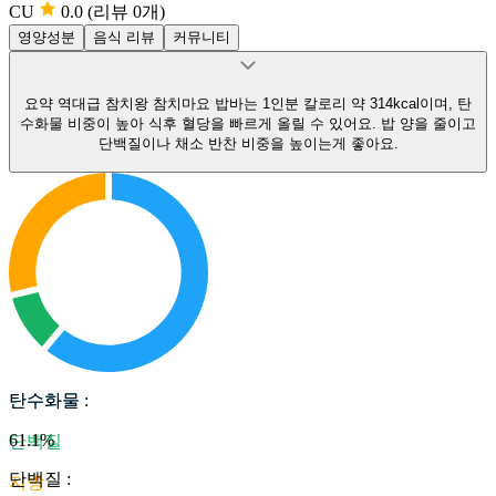
CU
0.0
(리뷰 0개)
영양성분
음식 리뷰
커뮤니티
요약
역대급 참치왕 참치마요 밥바는 1인분 칼로리 약 314kcal이며, 탄
수화물 비중이 높아 식후 혈당을 빠르게 올릴 수 있어요.
밥 양을 줄이고
단백질이나 채소 반찬 비중을 높이는게 좋아요.
탄수화물
탄수화물
:
61.1
%
단백질
단백질
:
지방