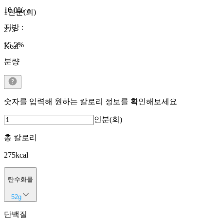
10.0
%
1인분(회)
지방
:
275
15.5
%
Kcal
분량
숫자를 입력해 원하는 칼로리 정보를 확인해보세요
인분(회)
총 칼로리
275
kcal
탄수화물
52
g
단백질