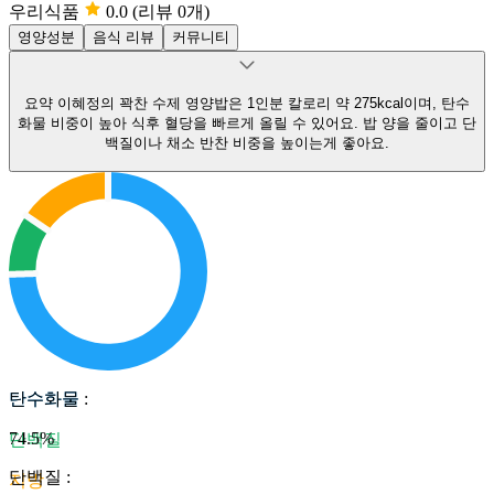
우리식품
0.0
(리뷰 0개)
영양성분
음식 리뷰
커뮤니티
요약
이혜정의 꽉찬 수제 영양밥은 1인분 칼로리 약 275kcal이며, 탄수
화물 비중이 높아 식후 혈당을 빠르게 올릴 수 있어요.
밥 양을 줄이고 단
백질이나 채소 반찬 비중을 높이는게 좋아요.
탄수화물
탄수화물
:
74.5
%
단백질
단백질
:
지방