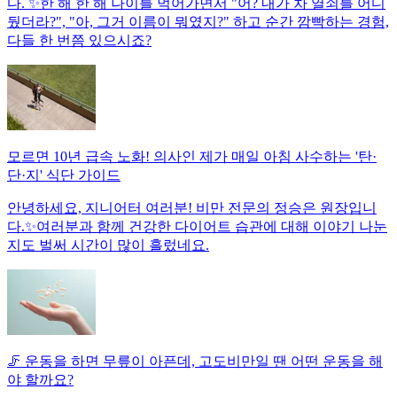
다. ✨한 해 한 해 나이를 먹어가면서 "어? 내가 차 열쇠를 어디
뒀더라?", "아, 그거 이름이 뭐였지?" 하고 순간 깜빡하는 경험,
다들 한 번쯤 있으시죠?
모르면 10년 급속 노화! 의사인 제가 매일 아침 사수하는 '탄·
단·지' 식단 가이드
안녕하세요, 지니어터 여러분! 비만 전문의 정승은 원장입니
다.✨여러분과 함께 건강한 다이어트 습관에 대해 이야기 나눈
지도 벌써 시간이 많이 흘렀네요.
🦵 운동을 하면 무릎이 아픈데, 고도비만일 땐 어떤 운동을 해
야 할까요?