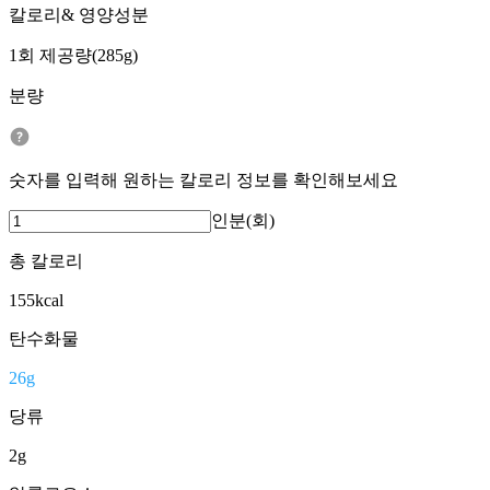
칼로리& 영양성분
1회 제공량(285g)
분량
숫자를 입력해 원하는 칼로리 정보를 확인해보세요
인분(회)
총 칼로리
155
kcal
탄수화물
26
g
당류
2
g