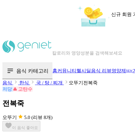
신규 회원 
칼로리와 영양성분을 검색해보세요
혈당 · 다이어트 음식 검색해보세요
음식 카테고리
홈
커뮤니티
헬시딜
음식 리뷰
영양제
NEW
음식 · 영양제 리뷰를 찾아보세요
음식
한식
국 / 탕 / 찌개
오뚜기전복죽
저당
고탄수
전복죽
오뚜기
5.0
(리뷰 8개)
이 음식 좋아요