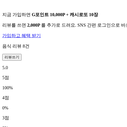
지금 가입하면
G포인트 10,000P + 캐시로또 10장
리뷰를 쓰면
2,000P
를 추가로 드려요. SNS 간편 로그인으로 
가입하고 혜택 받기
음식 리뷰
8
건
리뷰쓰기
5.0
5
점
100
%
4
점
0
%
3
점