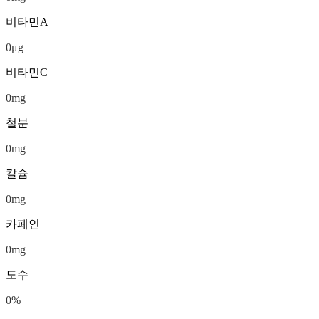
비타민A
0
μg
비타민C
0
mg
철분
0
mg
칼슘
0
mg
카페인
0
mg
도수
0
%