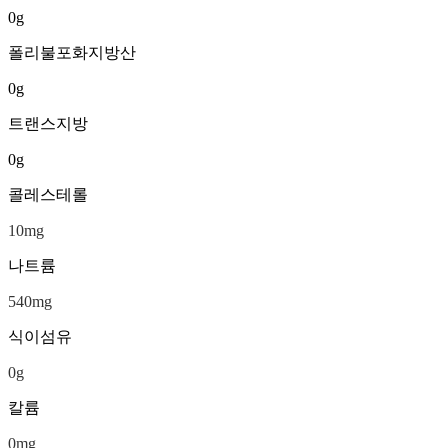
0
g
폴리불포화지방산
0
g
트랜스지방
0
g
콜레스테롤
10
mg
나트륨
540
mg
식이섬유
0
g
칼륨
0
mg