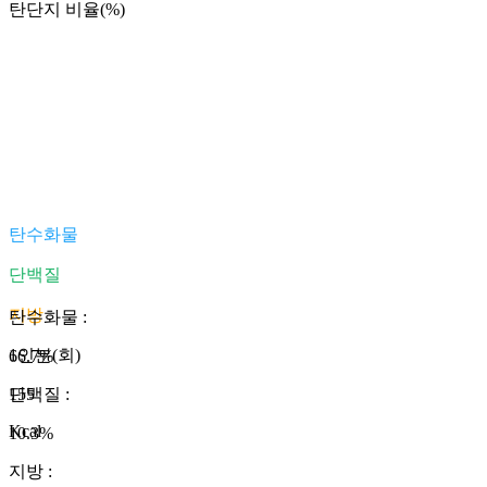
탄단지 비율(%)
탄수화물
단백질
지방
탄수화물
:
1인분(회)
66.7
%
155
단백질
:
Kcal
10.3
%
지방
: