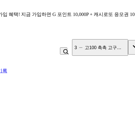
가입 혜택!
지금 가입하면
G 포인트 10,000P + 캐시로또 응모권 1
4
비_플레인 쿽
기록