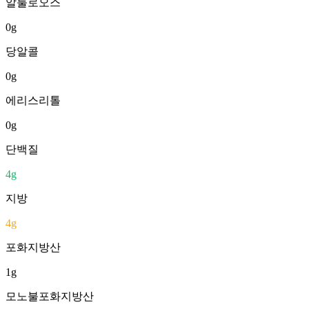
알룰로오스
0
g
당알콜
0
g
에리스리톨
0
g
단백질
4
g
지방
4
g
포화지방산
1
g
모노불포화지방산