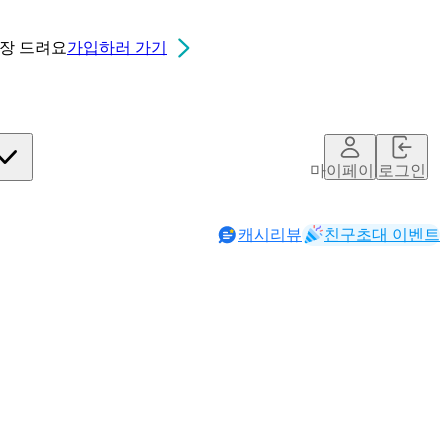
0장
드려요
가입하러 가기
마이페이지
로그인
캐시리뷰
친구초대 이벤트