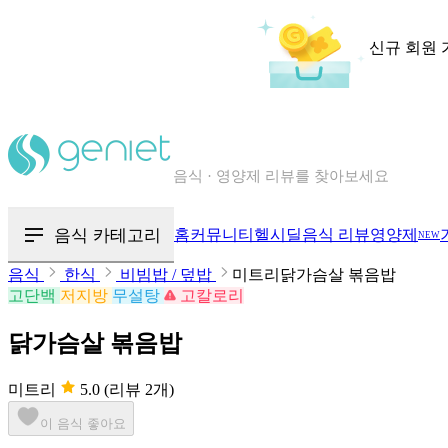
신규 회원 
칼로리와 영양성분을 검색해보세요
혈당 · 다이어트 음식 검색해보세요
음식 카테고리
홈
커뮤니티
헬시딜
음식 리뷰
영양제
NEW
음식 · 영양제 리뷰를 찾아보세요
음식
한식
비빔밥 / 덮밥
미트리닭가슴살 볶음밥
고단백
저지방
무설탕
고칼로리
닭가슴살 볶음밥
미트리
5.0
(리뷰 2개)
이 음식 좋아요