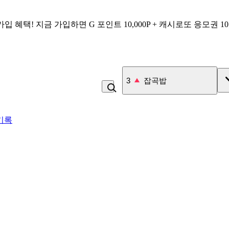
가입 혜택!
지금 가입하면
G 포인트 10,000P + 캐시로또 응모권 1
3
잡곡밥
기록