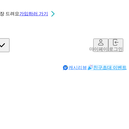
0장
드려요
가입하러 가기
마이페이지
로그인
캐시리뷰
친구초대 이벤트