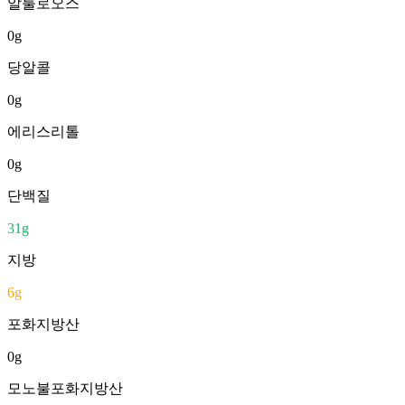
알룰로오스
0
g
당알콜
0
g
에리스리톨
0
g
단백질
31
g
지방
6
g
포화지방산
0
g
모노불포화지방산