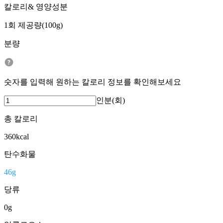
칼로리& 영양성분
1회 제공량(100g)
분량
숫자를 입력해 원하는 칼로리 정보를 확인해보세요
인분(회)
총 칼로리
360
kcal
탄수화물
46
g
당류
0
g