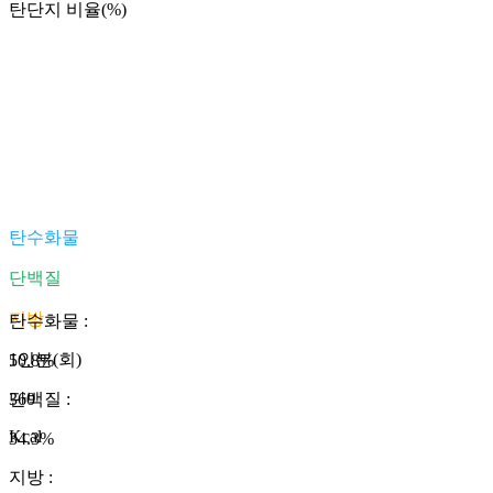
탄단지 비율(%)
탄수화물
단백질
지방
탄수화물
:
1인분(회)
50.8
%
360
단백질
:
Kcal
34.3
%
지방
: