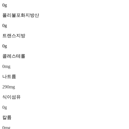
0
g
폴리불포화지방산
0
g
트랜스지방
0
g
콜레스테롤
0
mg
나트륨
290
mg
식이섬유
0
g
칼륨
0
mg