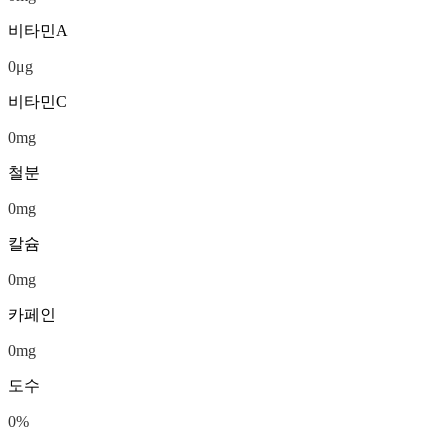
비타민A
0
μg
비타민C
0
mg
철분
0
mg
칼슘
0
mg
카페인
0
mg
도수
0
%