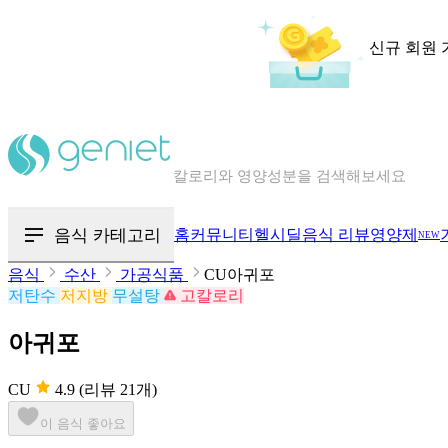
신규 회원 
칼로리와 영양성분을 검색해보세요
혈당 · 다이어트 음식 검색해보세요
음식 카테고리
홈
커뮤니티
헬시딜
음식 리뷰
영양제
NEW
음식 · 영양제 리뷰를 찾아보세요
음식
수산
가공식품
CU아귀포
저탄수
저지방
무설탕
고칼로리
아귀포
CU
4.9
(리뷰 21개)
이 음식 좋아요