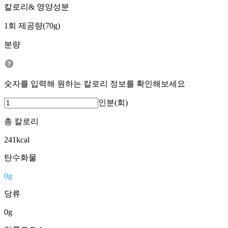
칼로리& 영양성분
1회 제공량(70g)
분량
숫자를 입력해 원하는 칼로리 정보를 확인해보세요
인분(회)
총 칼로리
241
kcal
탄수화물
0
g
당류
0
g