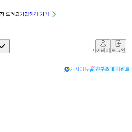
0장
드려요
가입하러 가기
마이페이지
로그인
캐시리뷰
친구초대 이벤트