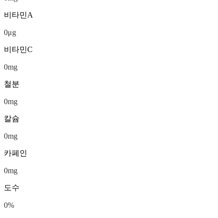
비타민A
0
μg
비타민C
0
mg
철분
0
mg
칼슘
0
mg
카페인
0
mg
도수
0
%