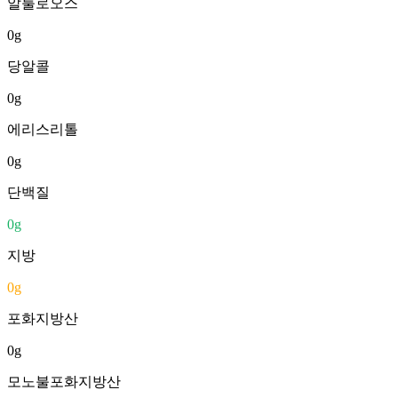
알룰로오스
0
g
당알콜
0
g
에리스리톨
0
g
단백질
0
g
지방
0
g
포화지방산
0
g
모노불포화지방산