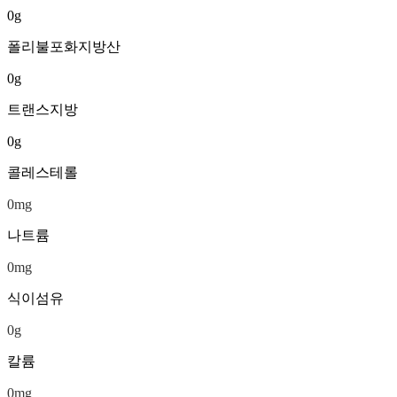
0
g
폴리불포화지방산
0
g
트랜스지방
0
g
콜레스테롤
0
mg
나트륨
0
mg
식이섬유
0
g
칼륨
0
mg