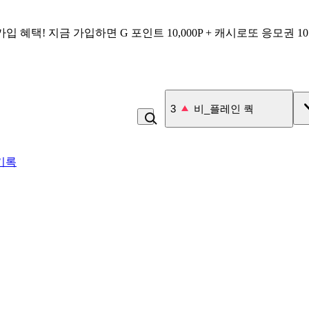
가입 혜택!
지금 가입하면
G 포인트 10,000P + 캐시로또 응모권 1
3
비_플레인 쿽
기록