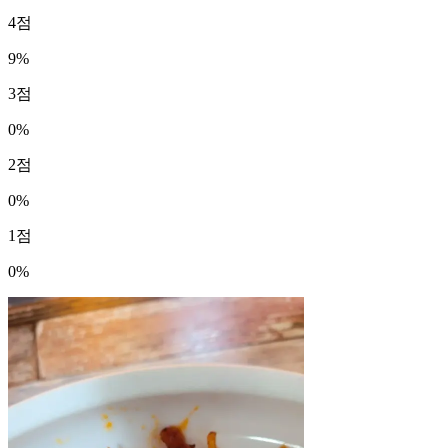
4
점
9
%
3
점
0
%
2
점
0
%
1
점
0
%