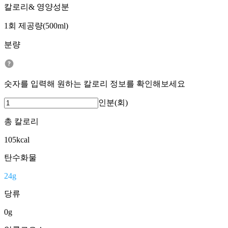
칼로리& 영양성분
1회 제공량(500ml)
분량
숫자를 입력해 원하는 칼로리 정보를 확인해보세요
인분(회)
총 칼로리
105
kcal
탄수화물
24
g
당류
0
g