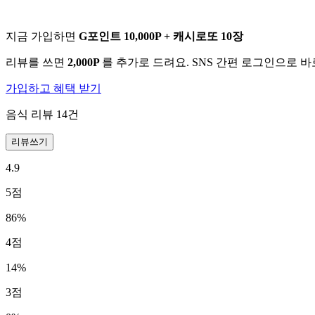
지금 가입하면
G포인트 10,000P + 캐시로또 10장
리뷰를 쓰면
2,000P
를 추가로 드려요. SNS 간편 로그인으로 
가입하고 혜택 받기
음식 리뷰
14
건
리뷰쓰기
4.9
5
점
86
%
4
점
14
%
3
점