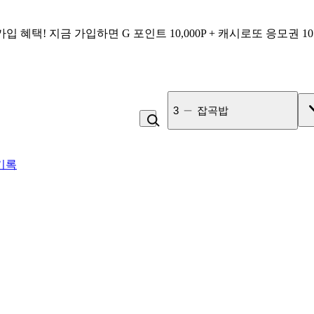
가입 혜택!
지금 가입하면
G 포인트 10,000P + 캐시로또 응모권 1
3
잡곡밥
기록