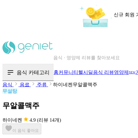
신규 회원 
칼로리와 영양성분을 검색해보세요
혈당 · 다이어트 음식 검색해보세요
음식 카테고리
홈
커뮤니티
헬시딜
음식 리뷰
영양제
NEW
음식 · 영양제 리뷰를 찾아보세요
음식
음료
주류
하이네켄무알콜맥주
무설탕
무알콜맥주
하이네켄
4.9
(리뷰 14개)
이 음식 좋아요