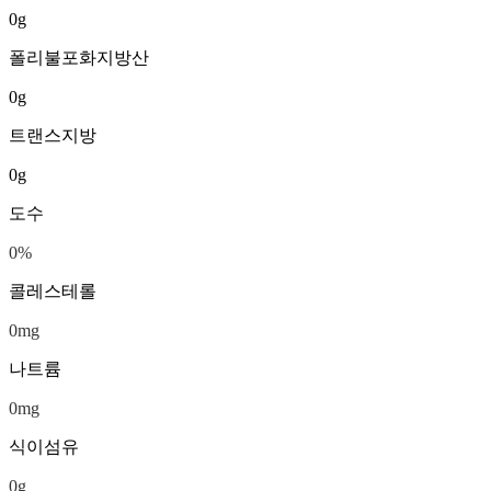
0
g
폴리불포화지방산
0
g
트랜스지방
0
g
도수
0
%
콜레스테롤
0
mg
나트륨
0
mg
식이섬유
0
g