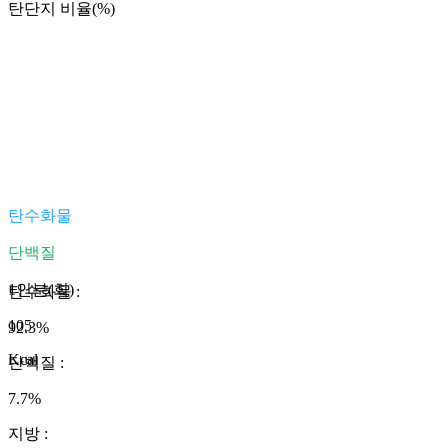
탄단지 비율(%)
탄수화물
단백질
1인분(회)
탄수화물
:
105
92.3
%
Kcal
단백질
:
7.7
%
지방
: