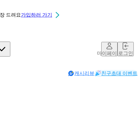
0장
드려요
가입하러 가기
마이페이지
로그인
캐시리뷰
친구초대 이벤트