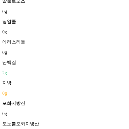
알룰로오스
0
g
당알콜
0
g
에리스리톨
0
g
단백질
2
g
지방
0
g
포화지방산
0
g
모노불포화지방산