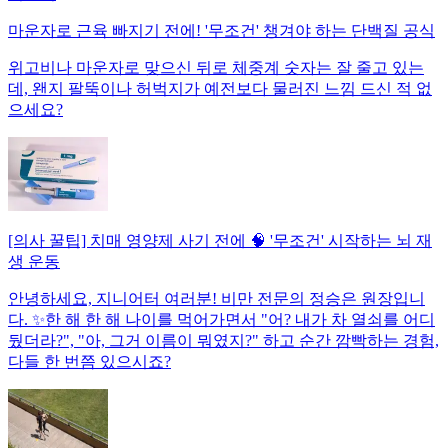
마운자로 근육 빠지기 전에! '무조건' 챙겨야 하는 단백질 공식
위고비나 마운자로 맞으신 뒤로 체중계 숫자는 잘 줄고 있는
데, 왠지 팔뚝이나 허벅지가 예전보다 물러진 느낌 드신 적 없
으세요?
[의사 꿀팁] 치매 영양제 사기 전에 🧠 '무조건' 시작하는 뇌 재
생 운동
안녕하세요, 지니어터 여러분! 비만 전문의 정승은 원장입니
다. ✨한 해 한 해 나이를 먹어가면서 "어? 내가 차 열쇠를 어디
뒀더라?", "아, 그거 이름이 뭐였지?" 하고 순간 깜빡하는 경험,
다들 한 번쯤 있으시죠?