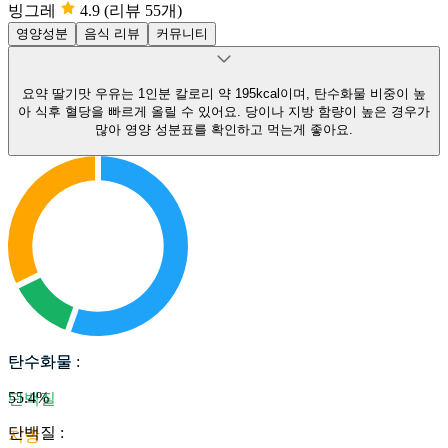
빙그레
4.9
(리뷰 55개)
영양성분
음식 리뷰
커뮤니티
요약
딸기맛 우유는 1인분 칼로리 약 195kcal이며, 탄수화물 비중이 높
아 식후 혈당을 빠르게 올릴 수 있어요.
당이나 지방 함량이 높은 경우가
많아 영양 성분표를 확인하고 먹는게 좋아요.
탄수화물
탄수화물
:
55.4
%
단백질
단백질
:
지방