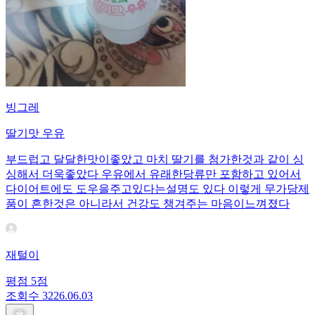
빙그레
딸기맛 우유
부드럽고 달달한맛이좋았고 마치 딸기를 첨가한것과 같이 싱
싱해서 더욱좋았다 우유에서 유래한당류만 포함하고 있어서
다이어트에도 도우을주고있다는설명도 있다 이렇게 무가당제
품이 흔한것은 아니라서 건강도 챙겨주는 마음이느껴졌다
재털이
평점
5
점
조회수
32
26.06.03