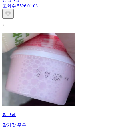
조회수
55
26.01.03
2
빙그레
딸기맛 우유