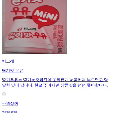
빙그레
딸기맛 우유
딸기우유는 딸기농축과즙이 조화롭게 어울러져 부드럽고 달
달한 맛이 납니다. 한모금 마시면 상큼맛을 넘넘 좋아합니다.
소원성취
평점
5
점