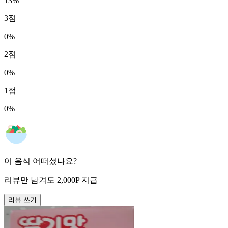
13
%
3
점
0
%
2
점
0
%
1
점
0
%
이 음식 어떠셨나요?
리뷰만 남겨도
2,000
P
지급
리뷰 쓰기