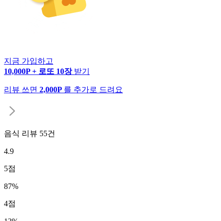
지금 가입하고
10,000P + 로또 10장
받기
리뷰 쓰면
2,000P
를 추가로 드려요
음식 리뷰
55
건
4.9
5
점
87
%
4
점