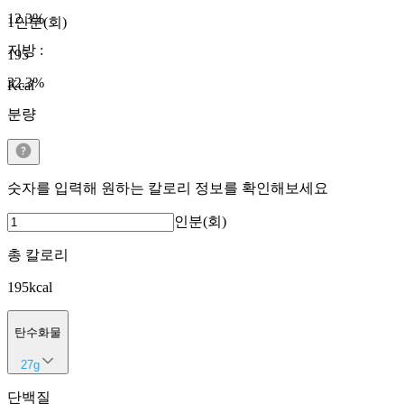
12.3
%
1인분(회)
지방
:
195
32.3
%
Kcal
분량
숫자를 입력해 원하는 칼로리 정보를 확인해보세요
인분(회)
총 칼로리
195
kcal
탄수화물
27
g
단백질