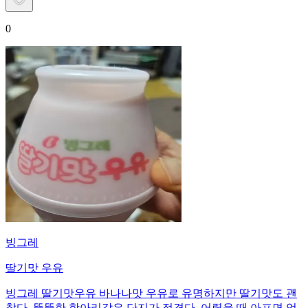
0
빙그레
딸기맛 우유
빙그레 딸기맛우유 바나나맛 우유로 유명하지만 딸기맛도 괜
찮다. 뚱뚱한 항아리같은 단지가 정겹다. 어렸을 때 아프면 엄