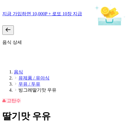
지금 가입하면 10,000P + 로또 10장 지급
음식 상세
음식
유제품 / 유아식
우유 / 두유
빙그레딸기맛 우유
고탄수
딸기맛 우유