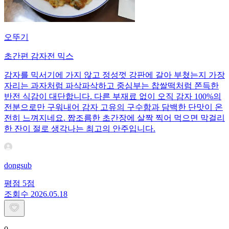
오뚜기
초간편 감자전 믹스
감자를 믹서기에 가지 않고 정성껏 강판에 갈아 부쳤는지 가장
자리는 과자처럼 파삭파삭하고 중심부는 찹쌀떡처럼 쫀득한
반전 식감이 대단합니다. 다른 부재료 없이 오직 감자 100%의
전분으로만 구워내어 감자 고유의 구수함과 담백한 단맛이 온
전히 느껴지네요. 짭조름한 초간장에 살짝 찍어 먹으면 막걸리
한 잔이 절로 생각나는 최고의 안주입니다.
dongsub
평점
5
점
조회수
20
26.05.18