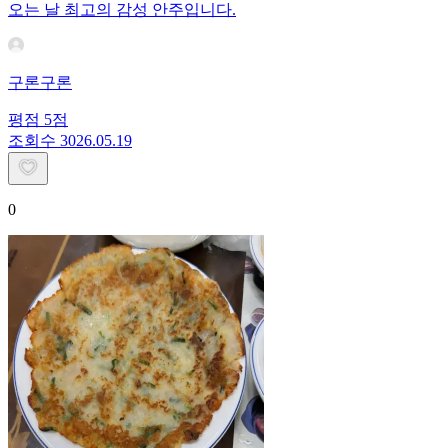
오는 날 최고의 감성 안주입니다.
구론구론
평점
5
점
조회수
30
26.05.19
0