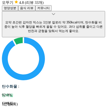
오뚜기
4.8
(리뷰 33개)
영양성분
음식 리뷰
커뮤니티
요약
초간편 감자전 믹스는 1인분 칼로리 약 350kcal이며, 탄수화물 비
중이 높아 식후 혈당을 빠르게 올릴 수 있어요.
과다 섭취를 줄이고 다른
반찬과 균형을 맞춰서 먹는게 좋아요.
탄수화물
탄수화물
:
92.0
%
단백질
단백질
:
1인분(회)