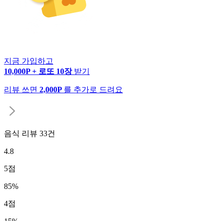
지금 가입하고
10,000P + 로또 10장
받기
리뷰 쓰면
2,000P
를 추가로 드려요
음식 리뷰
33
건
4.8
5
점
85
%
4
점