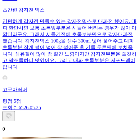
초간편 감자전 믹스
간편하게 감자전 만들수 있는 감자전믹스로 대파전 했어요. 대
파 한단사면 보통 초록잎부분은 시들어 버리는 경우가 많아 아
깝더라구요. 그래서 시들기전에 초록부분만으로 감자대파전
했습니다. 감자전믹스 100g을 생수 300ml 넣어 풀어주고 대파
초록부분 잘게 썰어 넣어 잘 섞어준 후 기름 두른팬에 부쳐줍
니다. 섬유질이 많아 좀 질긴 느낌이지만 감자전부분은 쫄깃하
고 짭쪼름하니 맛있어요. 그리고 대파 초록부분은 저포드맵이
랍니다.
고구마러버
평점
5
점
조회수
65
26.05.25
0