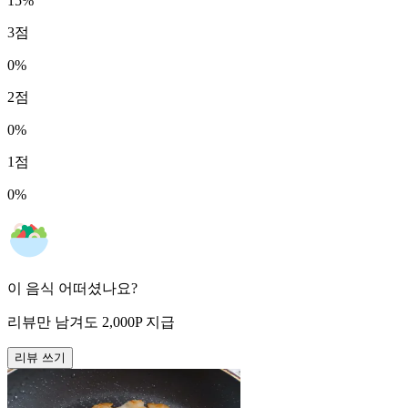
15
%
3
점
0
%
2
점
0
%
1
점
0
%
이 음식 어떠셨나요?
리뷰만 남겨도
2,000
P
지급
리뷰 쓰기