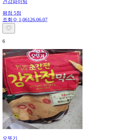
건강파이팅
평점
5
점
조회수
1,061
26.06.07
6
오뚜기