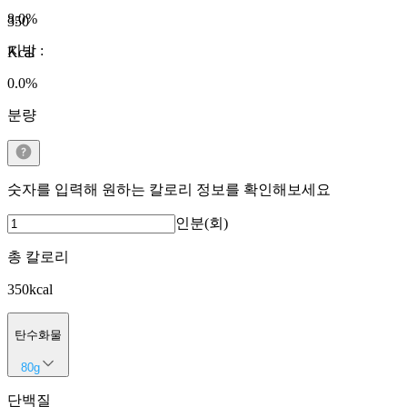
8.0
%
350
지방
:
Kcal
0.0
%
분량
숫자를 입력해 원하는 칼로리 정보를 확인해보세요
인분(회)
총 칼로리
350
kcal
탄수화물
80
g
단백질