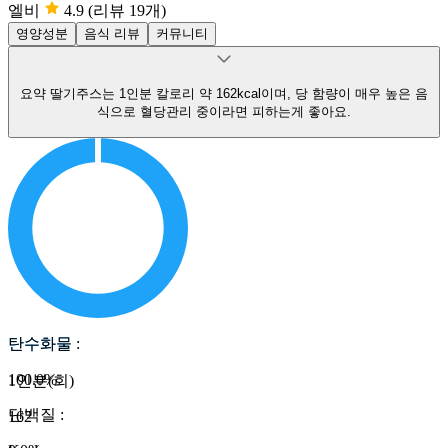
엘비
4.9
(리뷰 19개)
영양성분
음식 리뷰
커뮤니티
요약
딸기주스는 1인분 칼로리 약 162kcal이며, 당 함량이 매우 높은 음
식으로 혈당관리 중이라면 피하는게 좋아요.
탄수화물
탄수화물
:
100.0
%
1인분(회)
단백질
:
162