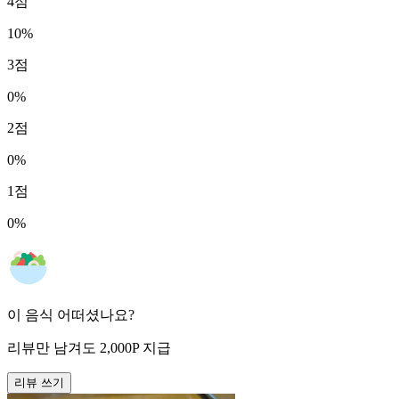
4
점
10
%
3
점
0
%
2
점
0
%
1
점
0
%
이 음식 어떠셨나요?
리뷰만 남겨도
2,000
P
지급
리뷰 쓰기