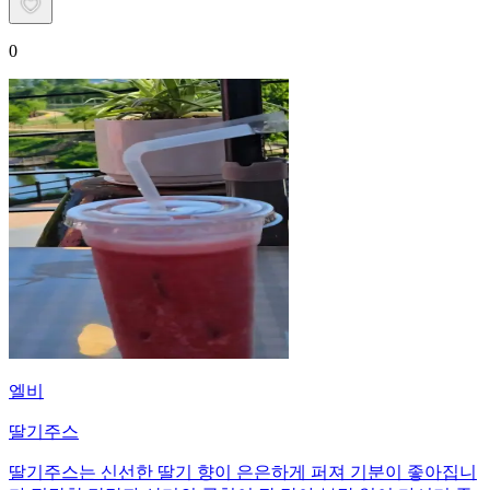
0
엘비
딸기주스
딸기주스는 신선한 딸기 향이 은은하게 퍼져 기분이 좋아집니