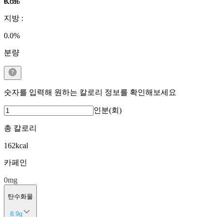
Kcal
0.0
%
지방
:
0.0
%
분량
숫자를 입력해 원하는 칼로리 정보를 확인해보세요
인분(회)
총 칼로리
162
kcal
카페인
0
mg
탄수화물
8.9
g