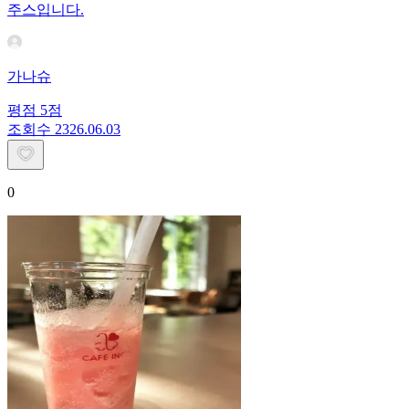
주스입니다.
가나슈
평점
5
점
조회수
23
26.06.03
0