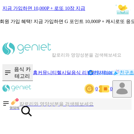
지금 가입하면 10,000P + 로또 10장 지급
회원 가입 혜택!
지금 가입하면
G 포인트 10,000P + 캐시로또 응
칼로리와 영양성분을 검색해보세요
혈당 · 다이어트 음식 검색해보세요
음식 카
홈
커뮤니티
헬시딜
음식 리뷰
영양제
캐시리뷰
기록
친구초
NEW
테고리
음식 · 영양제 리뷰를 찾아보세요
0
0
칼로리와 영양성분을 검색해보세요
영양제
혈당 · 다이어트 음식 검색해보세요
음식 · 영양제 리뷰를 찾아보세요