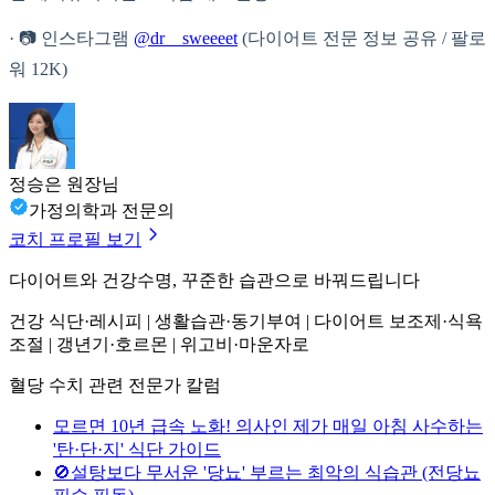
· 📷 인스타그램
@dr__sweeeet
(다이어트 전문 정보 공유 / 팔로
워 12K)
정승은 원장님
가정의학과 전문의
코치 프로필 보기
다이어트와 건강수명, 꾸준한 습관으로 바꿔드립니다
건강 식단·레시피 | 생활습관·동기부여 | 다이어트 보조제·식욕
조절 | 갱년기·호르몬 | 위고비·마운자로
혈당 수치 관련 전문가 칼럼
모르면 10년 급속 노화! 의사인 제가 매일 아침 사수하는
'탄·단·지' 식단 가이드
🚫설탕보다 무서운 '당뇨' 부르는 최악의 식습관 (전당뇨