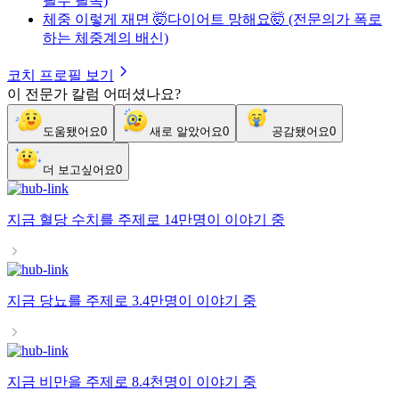
필수 필독)
체중 이렇게 재면 🤯다이어트 망해요🤯 (전문의가 폭로
하는 체중계의 배신)
코치 프로필 보기
이 전문가 칼럼 어떠셨나요?
도움됐어요
0
새로 알았어요
0
공감됐어요
0
더 보고싶어요
0
지금
혈당 수치
를 주제로
14만명
이 이야기 중
지금
당뇨
를 주제로
3.4만명
이 이야기 중
지금
비만
을 주제로
8.4천명
이 이야기 중