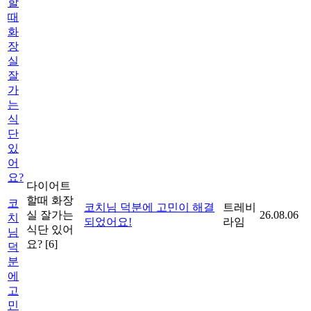
할
때
화
장
실
잘
가
는
식
단
있
어
요?
다이어트
할때 화장
코
코치님 덕분에 고민이 해결
트레비
실 잘가는
26.08.06
치
되었어요!
라임
식단 있어
님
요?
[6]
덕
분
에
고
민