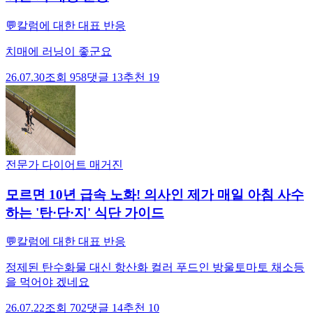
💬
칼럼에 대한 대표 반응
치매에 러닝이 좋군요
26.07.30
조회
958
댓글
13
추천
19
전문가 다이어트 매거진
모르면 10년 급속 노화! 의사인 제가 매일 아침 사수
하는 '탄·단·지' 식단 가이드
💬
칼럼에 대한 대표 반응
정제된 탄수화물 대신 항산화 컬러 푸드인 방울토마토 채소등
을 먹어야 겠네요
26.07.22
조회
702
댓글
14
추천
10