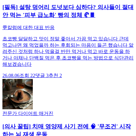
[필독] 설탕 덩어리 도넛보다 심하다? 의사들이 절대
안 먹는 '피부 급노화' 빵의 정체 🥐🍫
💬
칼럼에 대한 대표 반응
초코빵 달달하고 맛이 정말 좋아서 가끔 먹고 있습니다 근데
먹고나면 왜 먹었을까 하는 후회되는 마음이 들곤 했습니다 알
려주신 것처럼 하나 먹을걸 반만 먹거나 먹고 바로 운동을 하
거나 야채나 단백질 먹은 후 초코빵을 먹는 방법으로 식단관리
해보겠습니다
26.08.06
조회
22
댓글
3
추천
2
전문가 다이어트 매거진
[의사 꿀팁] 치매 영양제 사기 전에 🧠 '무조건' 시작
하는 뇌 재생 운동