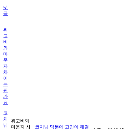
댓
글
위
고
비
와
마
운
자
차
이
는
뭔
가
요
코
치
위고비와
님
마운자 차
코치님 덕분에 고민이 해결