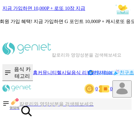
지금 가입하면 10,000P + 로또 10장 지급
회원 가입 혜택!
지금 가입하면
G 포인트 10,000P + 캐시로또 응
칼로리와 영양성분을 검색해보세요
혈당 · 다이어트 음식 검색해보세요
음식 · 영양제 리뷰를 찾아보세요
음식 카
홈
커뮤니티
헬시딜
음식 리뷰
영양제
캐시리뷰
기록
친구초
NEW
테고리
0
0
칼로리와 영양성분을 검색해보세요
혈당 · 다이어트 음식 검색해보세요
영양제
음식 · 영양제 리뷰를 찾아보세요