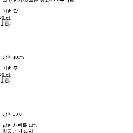
절
갱년기·호르몬
위고비·마운자로
이번 달
종합해
합니다
상위 100%
이번 주
종합해
합니다
상위 33%
답변 채택률
13%
활동 기간
62일