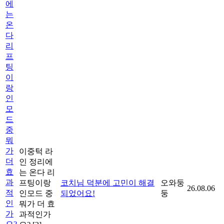
에
는
온
다
리
프
팅
이
랑
인
모
드
중
뭐
가
이중턱 라
더
인 정리에
효
는 온다 리
과
프팅이랑
코치님 덕분에 고민이 해결
오와둥
26.08.06
적
인모드 중
되었어요!
둥
인
뭐가 더 효
가
과적인가