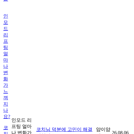
인
모
드
리
프
팅
얼
마
나
변
화
가
느
껴
지
나
요?
인모드 리
프팅 얼마
코
코치님 덕분에 고민이 해결
얌이얌
나 변화가
26.08.06
치