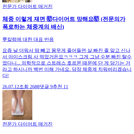
전문가 다이어트 매거진
체중 이렇게 재면 🤯다이어트 망해요🤯 (전문의가
폭로하는 체중계의 배신)
💬
칼럼에 대한 대표 반응
요즘 날 더워서 땀 빼고 몸무게 줄어들면 살 빠진 줄 알고 신나
서 아이스크림 사 먹었거든요ㅋㅋㅋ 그게 그냥 수분 빠진 탈수
였다니... 의학적으로 스트레스 호르몬 때문에 단 게 당기는 거
라고 하시니까 백번 이해 가네요. 당장 체중계 치워버리겠습니
다!
26.07.12
조회
2688
댓글
9
추천
11
전문가 다이어트 매거진