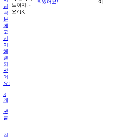
되었어요!
이
느껴지나
님
요?
[3]
덕
분
에
고
민
이
해
결
되
었
어
요!
3
개
댓
글
직