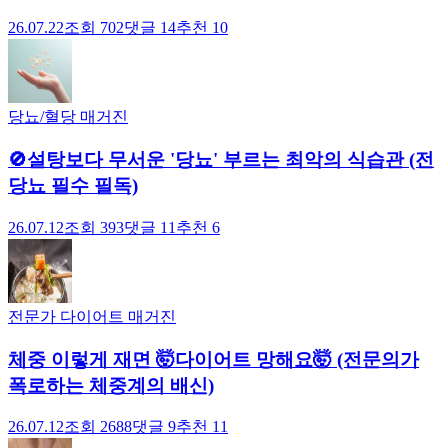
26.07.22
조회
702
댓글
14
추천
10
당뇨/혈당 매거진
🚫설탕보다 무서운 '당뇨' 부르는 최악의 식습관 (전
당뇨 필수 필독)
26.07.12
조회
393
댓글
11
추천
6
전문가 다이어트 매거진
체중 이렇게 재면 🤯다이어트 망해요🤯 (전문의가
폭로하는 체중계의 배신)
26.07.12
조회
2688
댓글
9
추천
11