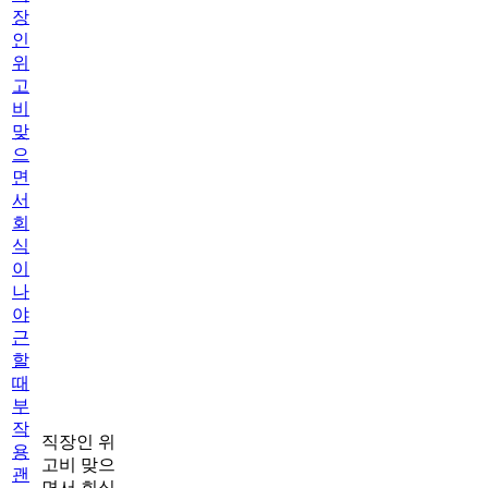
장
인
위
고
비
맞
으
면
서
회
식
이
나
야
근
할
때
부
작
직장인 위
용
고비 맞으
괜
면서 회식