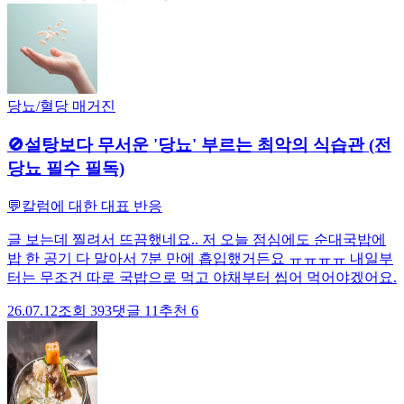
당뇨/혈당 매거진
🚫설탕보다 무서운 '당뇨' 부르는 최악의 식습관 (전
당뇨 필수 필독)
💬
칼럼에 대한 대표 반응
글 보는데 찔려서 뜨끔했네요.. 저 오늘 점심에도 순대국밥에
밥 한 공기 다 말아서 7분 만에 흡입했거든요 ㅠㅠㅠㅠ 내일부
터는 무조건 따로 국밥으로 먹고 야채부터 씹어 먹어야겠어요.
26.07.12
조회
393
댓글
11
추천
6