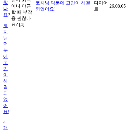
찮
코치님 덕분에 고민이 해결
다이어
이나 야근
26.08.05
나
되었어요!
트
할 때 부작
요?
용 괜찮나
요?
[4]
코
치
님
덕
분
에
고
민
이
해
결
되
었
어
요!
4
개