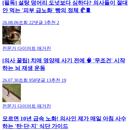
[필독] 설탕 덩어리 도넛보다 심하다? 의사들이 절대
안 먹는 '피부 급노화' 빵의 정체 🥐🍫
26.08.06
조회
22
댓글
3
추천
2
전문가 다이어트 매거진
[의사 꿀팁] 치매 영양제 사기 전에 🧠 '무조건' 시작
하는 뇌 재생 운동
26.07.30
조회
958
댓글
13
추천
19
전문가 다이어트 매거진
모르면 10년 급속 노화! 의사인 제가 매일 아침 사수
하는 '탄·단·지' 식단 가이드