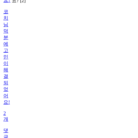
요?
요?
[2]
코
치
님
덕
분
에
고
민
이
해
결
되
었
어
요!
2
개
댓
글