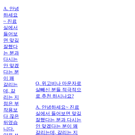
A.
안녕
하세요
~ 진료
실에서
들어보
면 맞길
잘했다
는 분과
다시는
안 맞겠
다는 분
이 꽤
Q. 위고비나 마운자로
갈리는
살빼신 분들 적극적으
데, 갈
로 추천 하시나요?
리는 지
점은 부
A.
안녕하세요~ 진료
작용보
실에서 들어보면 맞길
다 끊은
잘했다는 분과 다시는
뒤였습
안 맞겠다는 분이 꽤
니다.
갈리는데, 갈리는 지