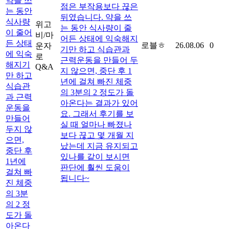
약을 쓰
점은 부작용보다 끊은
는 동안
뒤였습니다. 약을 쓰
식사량
위고
는 동안 식사량이 줄
이 줄어
비/마
어든 상태에 익숙해지
든 상태
로블ㅎ
26.08.06
0
운자
기만 하고 식습관과
에 익숙
로
근력운동을 만들어 두
해지기
Q&A
지 않으면, 중단 후 1
만 하고
년에 걸쳐 빠진 체중
식습관
의 3분의 2 정도가 돌
과 근력
아온다는 결과가 있어
운동을
요. 그래서 후기를 보
만들어
실 때 얼마나 빠졌나
두지 않
보다 끊고 몇 개월 지
으면,
났는데 지금 유지되고
중단 후
있나를 같이 보시면
1년에
판단에 훨씬 도움이
걸쳐 빠
됩니다~
진 체중
의 3분
의 2 정
도가 돌
아온다