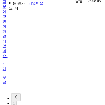
송쩡
26.08.05
덕
이는 뭔가
되었어요!
분
요
[4]
에
고
민
이
해
결
되
었
어
요!
4
개
댓
글
1