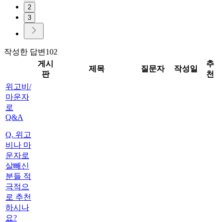
2
3
작성한 답변
102
게시
추
제목
질문자
작성일
판
천
위고비/
마운자
로
Q&A
Q. 위고
비나 마
운자로
살빼신
분들 적
극적으
로 추천
하시나
요?