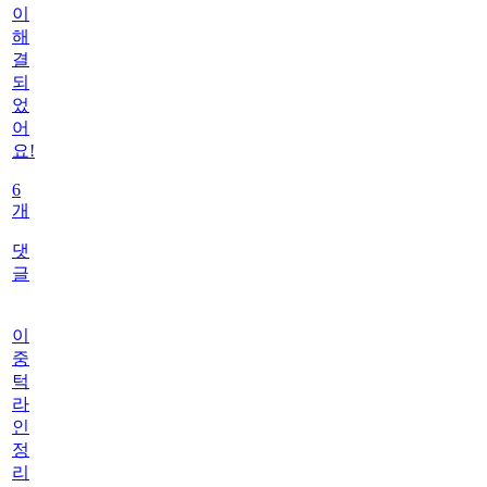
이
해
결
되
었
어
요!
6
개
댓
글
이
중
턱
라
인
정
리