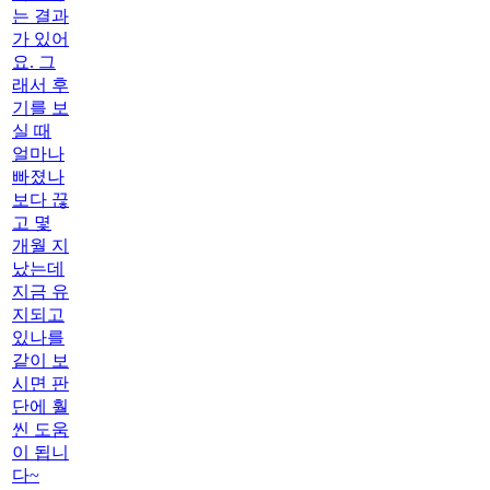
는 결과
가 있어
요. 그
래서 후
기를 보
실 때
얼마나
빠졌나
보다 끊
고 몇
개월 지
났는데
지금 유
지되고
있나를
같이 보
시면 판
단에 훨
씬 도움
이 됩니
다~