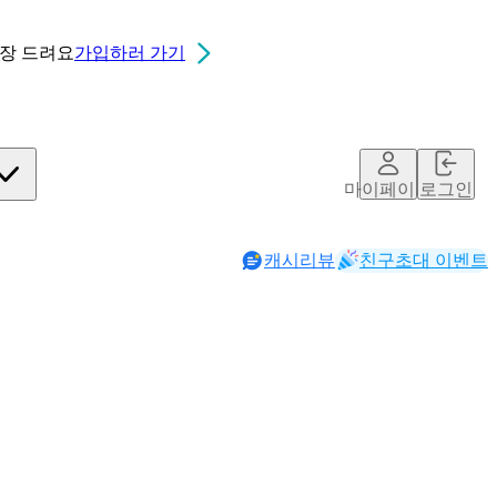
0장
드려요
가입하러 가기
마이페이지
로그인
캐시리뷰
친구초대 이벤트