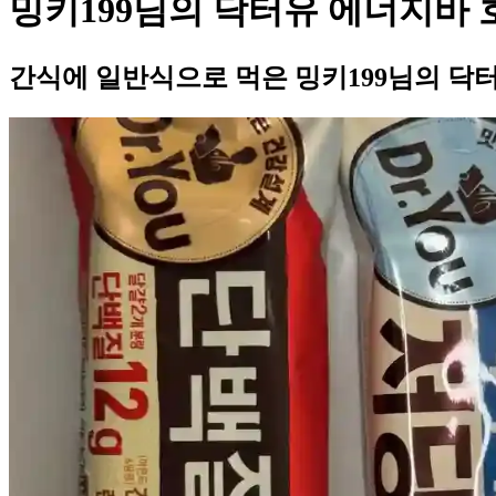
밍키199님의 닥터유 에너지바 
간식에 일반식으로 먹은 밍키199님의 닥