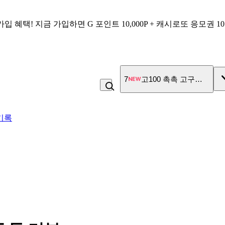
가입 혜택!
지금 가입하면
G 포인트 10,000P + 캐시로또 응모권 1
7
고100 촉촉 고구마 스틱
기록