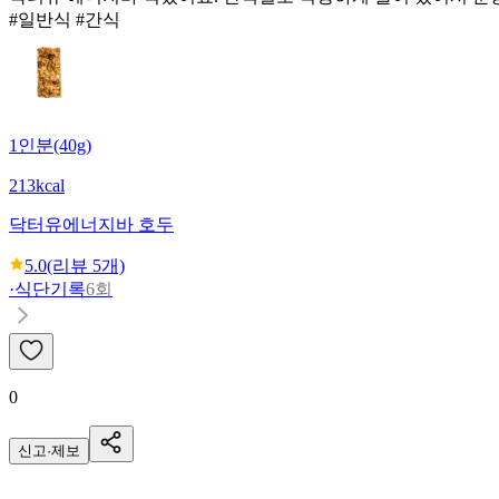
#일반식 #간식
1인분(40g)
213kcal
닥터유
에너지바 호두
5.0
(리뷰
5
개)
·
식단기록
6회
0
신고·제보