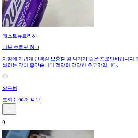
퀘스트뉴트리션
더블 초콜릿 청크
아침에 가볍게 단백질 보충할 겸 먹기가 좋은 프로틴바입니디
씹히는 맛이 좋았습니디 적당히 달달한 초코맛입니다.
짱구뉜
조회수
60
26.04.12
0