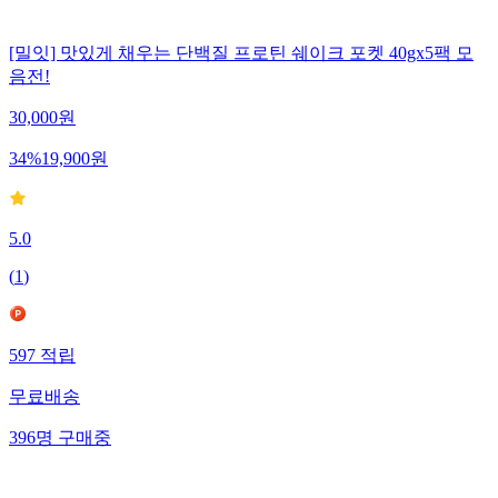
[밀잇] 맛있게 채우는 단백질 프로틴 쉐이크 포켓 40gx5팩 모
음전!
30,000
원
34
%
19,900
원
5.0
(
1
)
597
적립
무료배송
396
명
구매중