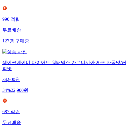
990
적립
무료배송
127
명
구매중
쉐이크베이비 다이어트 워터믹스 가르니시아 20포 자몽맛/커
피맛
34,900
원
34
%
22,900
원
687
적립
무료배송