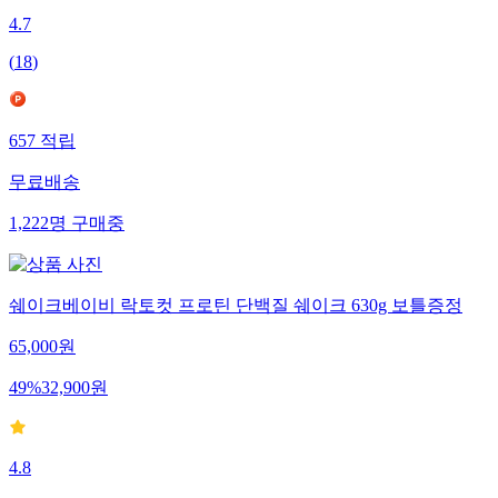
4.7
(
18
)
657
적립
무료배송
1,222
명
구매중
쉐이크베이비 락토컷 프로틴 단백질 쉐이크 630g 보틀증정
65,000
원
49
%
32,900
원
4.8