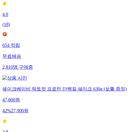
4.9
(
18
)
654
적립
무료배송
2,810
명
구매중
쉐이크베이비 락토컷 프로틴 단백질 쉐이크 630g (보틀 증정)
47,800
원
42
%
27,900
원