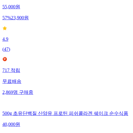
55,000
원
57
%
23,900
원
4.9
(
47
)
717
적립
무료배송
2,869
명
구매중
500g 초유단백질 산양유 프로틴 피쉬콜라겐 쉐이크 순수식품
40,000
원