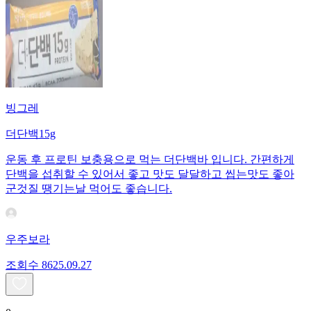
빙그레
더단백15g
운동 후 프로틴 보충용으로 먹는 더단백바 입니다. 간편하게
단백을 섭취할 수 있어서 좋고 맛도 달달하고 씹는맛도 좋아
군것질 땡기는날 먹어도 좋습니다.
우주보라
조회수
86
25.09.27