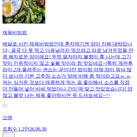
제육비빔밥
배달로 시킨 제육비빔밥인데 혼자먹기엔 양이 진짜 대박입니
다;; 결국 다 못 먹고 다음날까지 먹으려고 따로 남겨두었을 만
큼 혜자로운 양이에요! 뚜껑 열자마자 불향이 훅 나는데 고기
맛이 인위적이지 않고 숯불 맛이라 참 맛있네요~!특히 계란후
라이 2개 올려주는 센스는 굳!! ​다만 밥이랑 야채 양이 워낙 많
다 보니까 기본 고추장 소스가 양에 비해 좀 적더라고요ㅠ.ㅠ
저는 싱거운 것보다 매콤하게 먹는 걸 좋아해서 소스를 직접
더 만들어 넣어 비벼 먹었더니 간이 딱 맞고 맛있었습니다! 양
많고 불맛 나는 제육 좋아하시면 꼭 드셔보세요~^^
으앵
조회수
1.2만
26.06.30