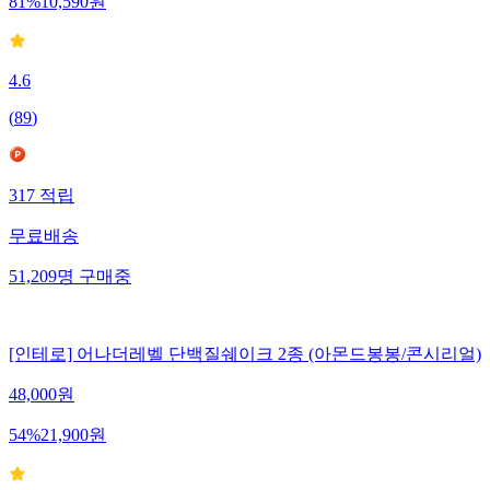
81
%
10,590
원
4.6
(
89
)
317
적립
무료배송
51,209
명
구매중
[인테로] 어나더레벨 단백질쉐이크 2종 (아몬드봉봉/콘시리얼)
48,000
원
54
%
21,900
원