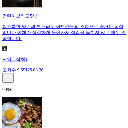
명란아보카도덮밥
짭조름한 명란과 부드러운 아보카도의 조합으로 즐거운 점심
입니다 야채가 적절하게 들어가서 식감을 놓치지 않고 매우 만
족합니다.
귀염그잡채1
조회수
9.6만
25.08.28
999+