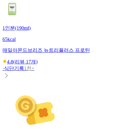
1인분(190ml)
65kcal
매일
아몬드브리즈 뉴트리플러스 프로틴
4.8
(리뷰
17
개)
·
식단기록
1천+