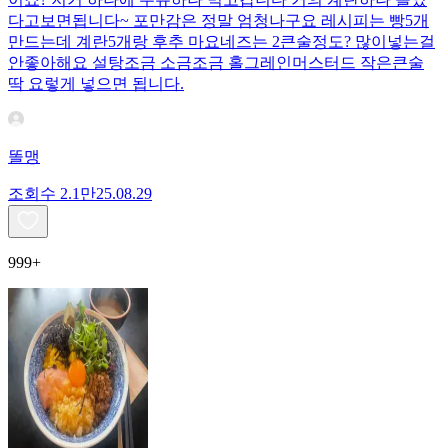
다고보면됩니다~ 포만감은 정말 엄청나구요 레시피는 빵5개
만드는데 계란5개랑 후추 마요네즈는 2큰술정도? 많이넣는걸
안좋아해요 설탕조금 소금조금 홀그레인머스터드 작은큰술
딱 요렇게 넣으면 됩니다.
똘맹
조회수
2.1만
25.08.29
999+