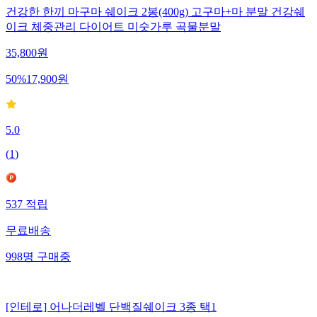
건강한 한끼 마구마 쉐이크 2봉(400g) 고구마+마 분말 건강쉐
이크 체중관리 다이어트 미숫가루 곡물분말
35,800
원
50
%
17,900
원
5.0
(
1
)
537
적립
무료배송
998
명
구매중
[인테로] 어나더레벨 단백질쉐이크 3종 택1