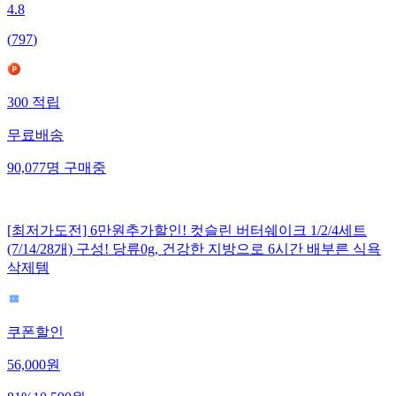
4.8
(
797
)
300
적립
무료배송
90,077
명
구매중
[최저가도전] 6만원추가할인! 컷슬린 버터쉐이크 1/2/4세트
(7/14/28개) 구성! 당류0g, 건강한 지방으로 6시간 배부른 식욕
삭제템
쿠폰할인
56,000
원