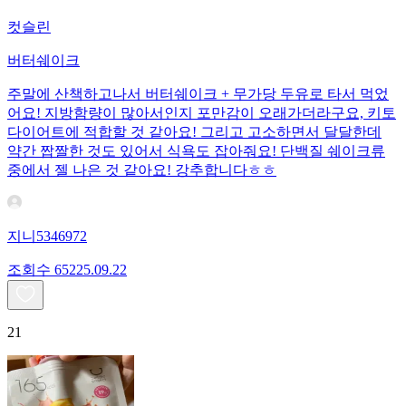
컷슬린
버터쉐이크
주말에 산책하고나서 버터쉐이크 + 무가당 두유로 타서 먹었
어요! 지방함량이 많아서인지 포만감이 오래가더라구요, 키토
다이어트에 적합할 것 같아요! 그리고 고소하면서 달달한데
약간 짭짤한 것도 있어서 식욕도 잡아줘요! 단백질 쉐이크류
중에서 젤 나은 것 같아요! 강추합니다ㅎㅎ
지니5346972
조회수
652
25.09.22
21