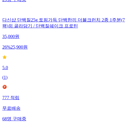
다신샵 단백질25g 토핑가득 단백한끼 더블크런치 2종 1주분(7
팩)외 골라담기 / 단백질쉐이크 프로틴
35,000
원
26
%
25,900
원
5.0
(
1
)
777
적립
무료배송
68
명
구매중