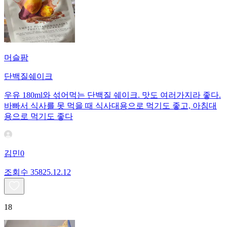
머슬팜
단백질쉐이크
우유 180ml와 섞어먹는 단백질 쉐이크. 맛도 여러가지라 좋다.
바빠서 식사를 못 먹을 때 식사대용으로 먹기도 좋고, 아침대
용으로 먹기도 좋다
김민0
조회수
358
25.12.12
18