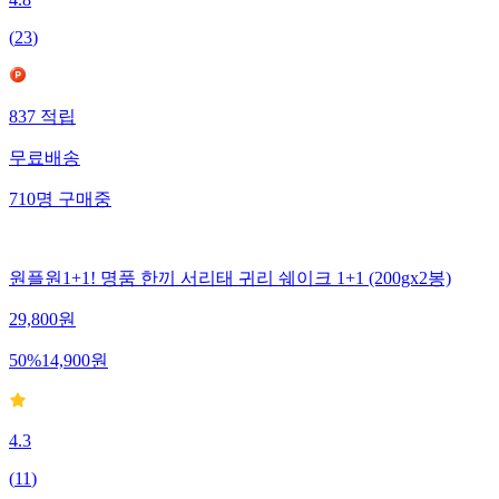
4.8
(
23
)
837
적립
무료배송
710
명
구매중
원플원1+1! 명품 한끼 서리태 귀리 쉐이크 1+1 (200gx2봉)
29,800
원
50
%
14,900
원
4.3
(
11
)