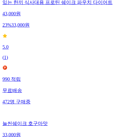
있는 한끼 식사대용 프로틴 쉐이크 파우치 다이어트
43,000
원
23
%
33,000
원
5.0
(
1
)
990
적립
무료배송
472
명
구매중
늘씬쉐이크 호구마맛
33,000
원