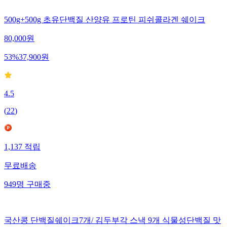
500g+500g 초유단백질 산양유 프로틴 피쉬콜라겐 쉐이크
80,000
원
53
%
37,900
원
4.5
(
22
)
1,137
적립
무료배송
949
명
구매중
국산콩 단백질쉐이크7개/ 김두부각 스낵 9개 식물성단백질 맛