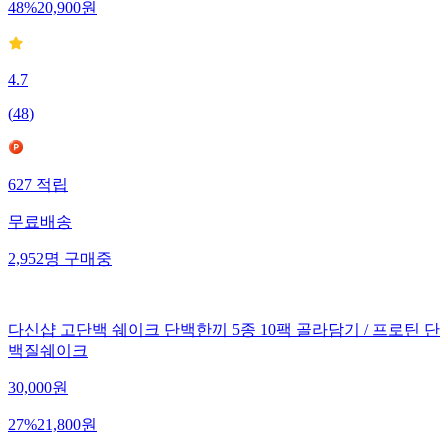
48
%
20,900
원
4.7
(
48
)
627
적립
무료배송
2,952
명
구매중
다신샵 고단백 쉐이크 단백한끼 5종 10팩 골라담기 / 프로틴 단
백질쉐이크
30,000
원
27
%
21,800
원