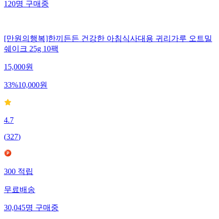
120
명
구매중
[만원의행복]한끼든든 건강한 아침식사대용 귀리가루 오트밀
쉐이크 25g 10팩
15,000
원
33
%
10,000
원
4.7
(
327
)
300
적립
무료배송
30,045
명
구매중