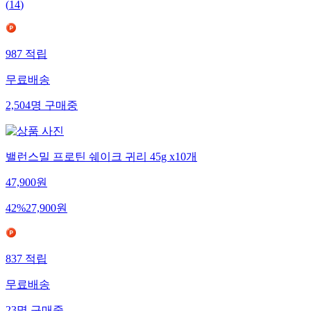
(
14
)
987
적립
무료배송
2,504
명
구매중
밸런스밀 프로틴 쉐이크 귀리 45g x10개
47,900
원
42
%
27,900
원
837
적립
무료배송
23
명
구매중