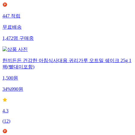
447
적립
무료배송
1,472
명
구매중
한끼든든 건강한 아침식사대용 귀리가루 오트밀 쉐이크 25g 1
팩(빨대미포함)
1,500
원
34
%
990
원
4.3
(
12
)