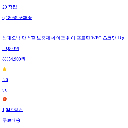
29
적립
6,180
명
구매중
삼대오백 단백질 보충제 쉐이크 웨이 프로틴 WPC 초코맛 1kg
59,900
원
8
%
54,900
원
5.0
(
5
)
1,647
적립
무료배송