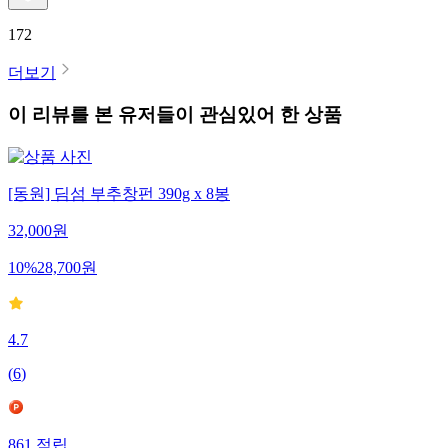
172
더보기
이 리뷰를 본 유저들이 관심있어 한 상품
[동원] 딤섬 부추창펀 390g x 8봉
32,000
원
10
%
28,700
원
4.7
(
6
)
861
적립