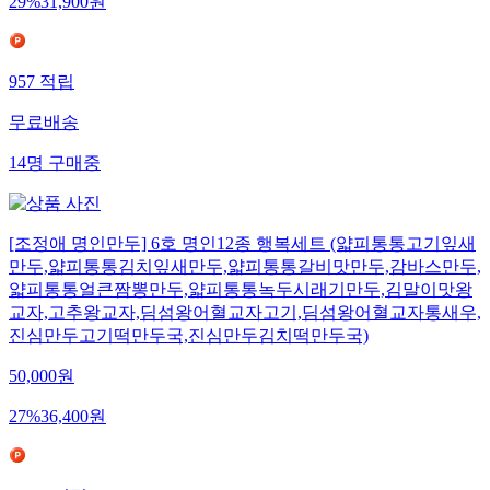
29
%
31,900
원
957
적립
무료배송
14
명
구매중
[조정애 명인만두] 6호 명인12종 행복세트 (얇피통통고기잎새
만두,얇피통통김치잎새만두,얇피통통갈비맛만두,감바스만두,
얇피통통얼큰짬뽕만두,얇피통통녹두시래기만두,김말이맛왕
교자,고추왕교자,딤섬왕어혈교자고기,딤섬왕어혈교자통새우,
진심만두고기떡만두국,진심만두김치떡만두국)
50,000
원
27
%
36,400
원