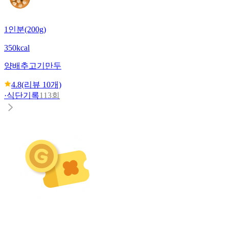
1인분(200g)
350kcal
양배추고기만두
4.8
(리뷰
10
개)
·
식단기록
113회