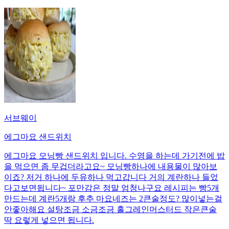
서브웨이
에그마요 샌드위치
에그마요 모닝빵 샌드위치 입니다. 수영을 하는데 가기전에 밥
을 먹으면 좀 무겁더라고요~ 모닝빵하나에 내용물이 많아보
이죠? 저거 하나에 두유하나 먹고갑니다 거의 계란하나 들었
다고보면됩니다~ 포만감은 정말 엄청나구요 레시피는 빵5개
만드는데 계란5개랑 후추 마요네즈는 2큰술정도? 많이넣는걸
안좋아해요 설탕조금 소금조금 홀그레인머스터드 작은큰술
딱 요렇게 넣으면 됩니다.