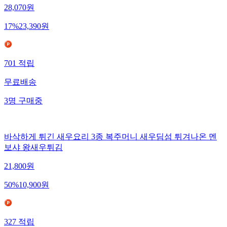
28,070
원
17
%
23,390
원
701
적립
무료배송
3
명
구매중
바삭하게 튀긴 새우요리 3종 복주머니 새우딤섬 튀겨나온 멘
보샤 왕새우튀김
21,800
원
50
%
10,900
원
327
적립