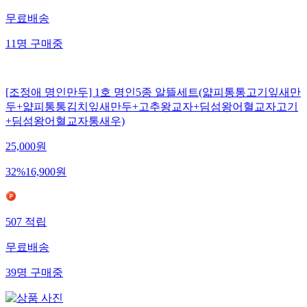
무료배송
11
명
구매중
[조정애 명인만두] 1호 명인5종 알뜰세트(얇피통통고기잎새만
두+얇피통통김치잎새만두+고추왕교자+딤섬왕어혈교자고기
+딤섬왕어혈교자통새우)
25,000
원
32
%
16,900
원
507
적립
무료배송
39
명
구매중