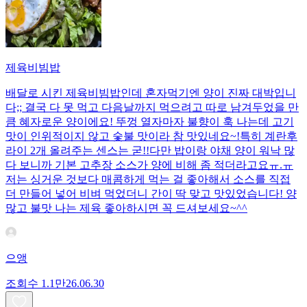
제육비빔밥
배달로 시킨 제육비빔밥인데 혼자먹기엔 양이 진짜 대박입니
다;; 결국 다 못 먹고 다음날까지 먹으려고 따로 남겨두었을 만
큼 혜자로운 양이에요! 뚜껑 열자마자 불향이 훅 나는데 고기
맛이 인위적이지 않고 숯불 맛이라 참 맛있네요~!특히 계란후
라이 2개 올려주는 센스는 굳!! ​다만 밥이랑 야채 양이 워낙 많
다 보니까 기본 고추장 소스가 양에 비해 좀 적더라고요ㅠ.ㅠ
저는 싱거운 것보다 매콤하게 먹는 걸 좋아해서 소스를 직접
더 만들어 넣어 비벼 먹었더니 간이 딱 맞고 맛있었습니다! 양
많고 불맛 나는 제육 좋아하시면 꼭 드셔보세요~^^
으앵
조회수
1.1만
26.06.30