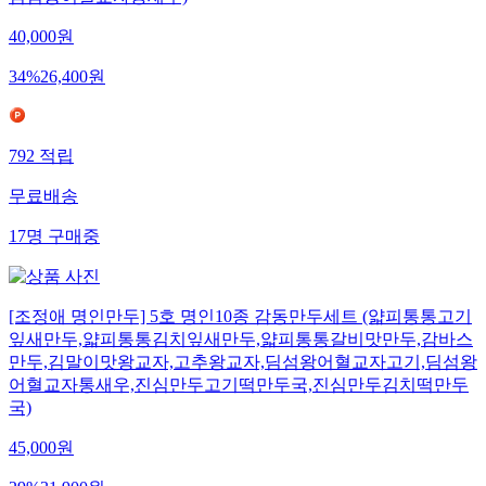
딤섬왕어혈교자통새우)
40,000
원
34
%
26,400
원
792
적립
무료배송
17
명
구매중
[조정애 명인만두] 5호 명인10종 감동만두세트 (얇피통통고기
잎새만두,얇피통통김치잎새만두,얇피통통갈비맛만두,감바스
만두,김말이맛왕교자,고추왕교자,딤섬왕어혈교자고기,딤섬왕
어혈교자통새우,진심만두고기떡만두국,진심만두김치떡만두
국)
45,000
원