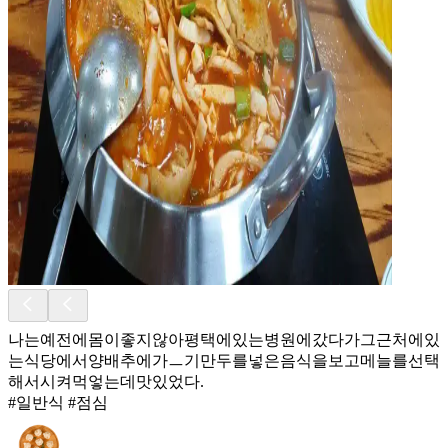
나는예전에몸이좋지않아평택에있는병원에갔다가그근처에있
는식당에서양배추에가ㅡ기만두를넣은음식을보고메늘를선택
해서시켜먹엏는데맛있었다.
#일반식 #점심