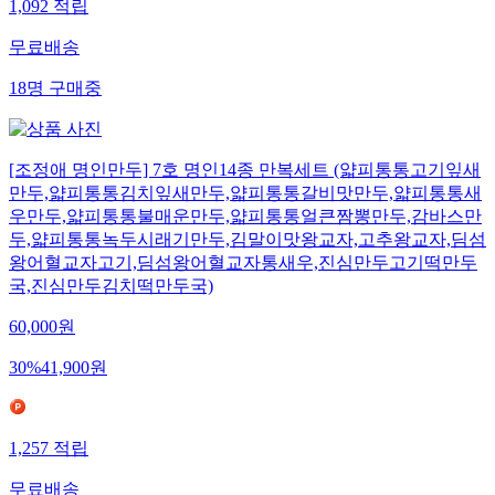
1,092
적립
무료배송
18
명
구매중
[조정애 명인만두] 7호 명인14종 만복세트 (얇피통통고기잎새
만두,얇피통통김치잎새만두,얇피통통갈비맛만두,얇피통통새
우만두,얇피통통불매운만두,얇피통통얼큰짬뽕만두,감바스만
두,얇피통통녹두시래기만두,김말이맛왕교자,고추왕교자,딤섬
왕어혈교자고기,딤섬왕어혈교자통새우,진심만두고기떡만두
국,진심만두김치떡만두국)
60,000
원
30
%
41,900
원
1,257
적립