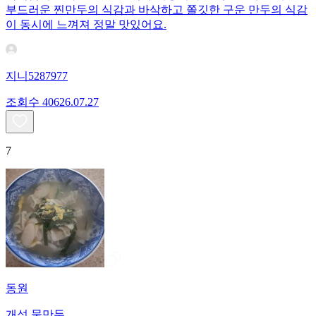
부드러운 찐만두의 식감과 바삭하고 쫄깃한 구운 만두의 식감
이 동시에 느껴져 정말 맛있어요.
지니5287977
조회수
406
26.07.27
7
동원
개성 물만두