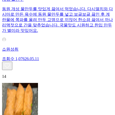
동원 개성 물만두를 맛있게 끓여서 먹었습니다. 다시멸치와 다
시마로 만든 육수에 동원 물만두를 넣고 보글보글 끓인 후 계
란물에 쪽파를 올려 만두 고명으로 끼얹어 한소끔 끓여서 까나
리액젓으로 간을 맞추었습니다. 국물맛도 시원하고 한입 만두
가 별미라 맛있어요.
소원성취
조회수
1,076
26.05.11
14