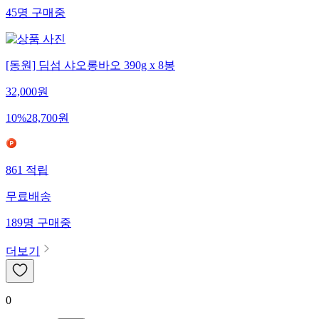
45
명
구매중
[동원] 딤섬 샤오롱바오 390g x 8봉
32,000
원
10
%
28,700
원
861
적립
무료배송
189
명
구매중
더보기
0