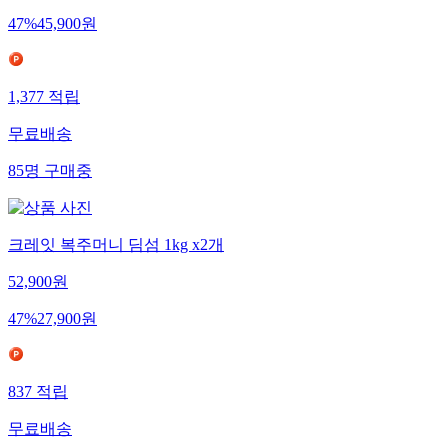
47
%
45,900
원
1,377
적립
무료배송
85
명
구매중
크레잇 복주머니 딤섬 1kg x2개
52,900
원
47
%
27,900
원
837
적립
무료배송