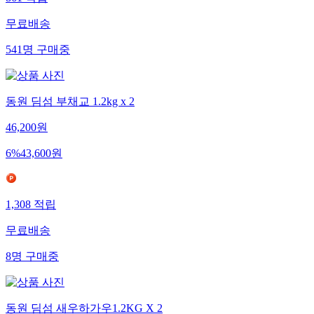
무료배송
541
명
구매중
동원 딤섬 부채교 1.2kg x 2
46,200
원
6
%
43,600
원
1,308
적립
무료배송
8
명
구매중
동원 딤섬 새우하가우1.2KG X 2