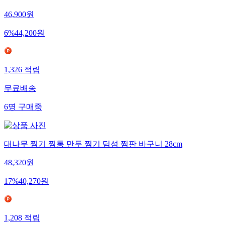
46,900
원
6
%
44,200
원
1,326
적립
무료배송
6
명
구매중
대나무 찜기 찜통 만두 찜기 딤섬 찜판 바구니 28cm
48,320
원
17
%
40,270
원
1,208
적립