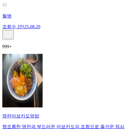
똘맹
조회수
2만
25.08.29
999+
명란아보카도덮밥
짭조름한 명란과 부드러운 아보카도의 조합으로 즐거운 점심