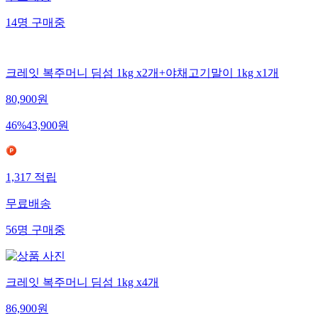
무료배송
14
명
구매중
크레잇 복주머니 딤섬 1kg x2개+야채고기말이 1kg x1개
80,900
원
46
%
43,900
원
1,317
적립
무료배송
56
명
구매중
크레잇 복주머니 딤섬 1kg x4개
86,900
원