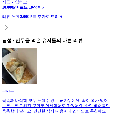
지금 가입하고
10,000P + 로또 10장
받기
리뷰 쓰면
2,000P
를 추가로 드려요
딤섬 / 만두
을 먹은 유저들의 다른 리뷰
군만두
육즙과 바삭함 모두 느낄수 있는 군만두예요. 속이 꽉차 있어
노릇노릇 구워진 군만두 언제먹어도 맛있어요. 한입 베어물면
축촉함이 달라요. 간단한 식사 대용이나 간식으로 추천해요.