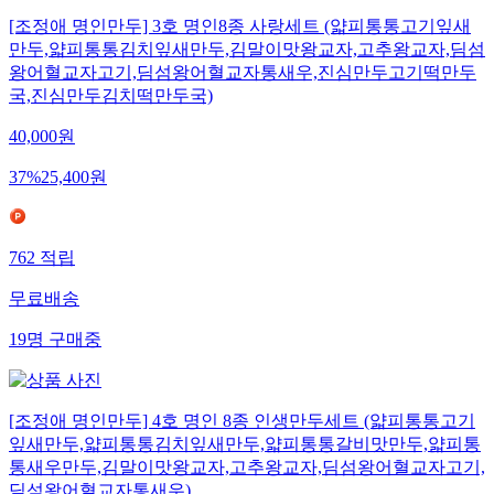
[조정애 명인만두] 3호 명인8종 사랑세트 (얇피통통고기잎새
만두,얇피통통김치잎새만두,김말이맛왕교자,고추왕교자,딤섬
왕어혈교자고기,딤섬왕어혈교자통새우,진심만두고기떡만두
국,진심만두김치떡만두국)
40,000
원
37
%
25,400
원
762
적립
무료배송
19
명
구매중
[조정애 명인만두] 4호 명인 8종 인생만두세트 (얇피통통고기
잎새만두,얇피통통김치잎새만두,얇피통통갈비맛만두,얇피통
통새우만두,김말이맛왕교자,고추왕교자,딤섬왕어혈교자고기,