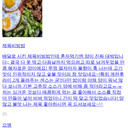
제육비빔밥
배달로 시킨 제육비빔밥인데 혼자먹기엔 양이 진짜 대박입니
다;; 결국 다 못 먹고 다음날까지 먹으려고 따로 남겨두었을 만
큼 혜자로운 양이에요! 뚜껑 열자마자 불향이 훅 나는데 고기
맛이 인위적이지 않고 숯불 맛이라 참 맛있네요~!특히 계란후
라이 2개 올려주는 센스는 굳!! ​다만 밥이랑 야채 양이 워낙 많
다 보니까 기본 고추장 소스가 양에 비해 좀 적더라고요ㅠ.ㅠ
저는 싱거운 것보다 매콤하게 먹는 걸 좋아해서 소스를 직접
더 만들어 넣어 비벼 먹었더니 간이 딱 맞고 맛있었습니다! 양
많고 불맛 나는 제육 좋아하시면 꼭 드셔보세요~^^
으앵