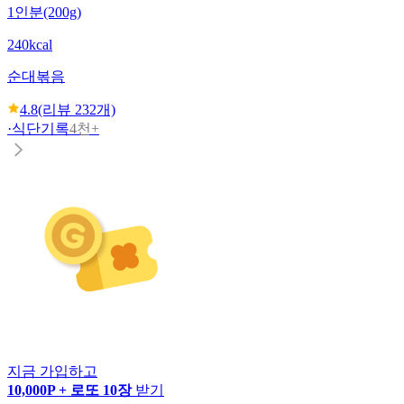
1인분(200g)
240kcal
순대볶음
4.8
(리뷰
232
개)
·
식단기록
4천+
지금 가입하고
10,000P + 로또 10장
받기