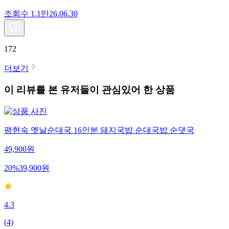
조회수
1.1만
26.06.30
172
더보기
이 리뷰를 본 유저들이 관심있어 한 상품
팽현숙 옛날순대국 16인분 돼지국밥 순대국밥 순댓국
49,900
원
20
%
39,900
원
4.3
(
4
)