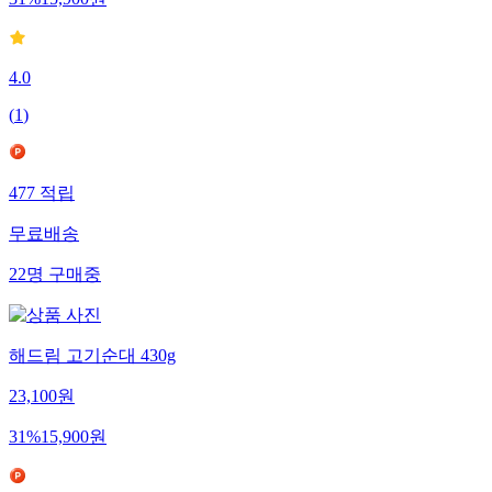
31
%
15,900
원
4.0
(
1
)
477
적립
무료배송
22
명
구매중
해드림 고기순대 430g
23,100
원
31
%
15,900
원