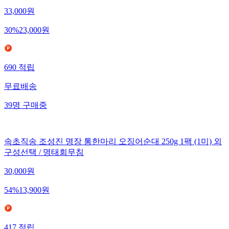
33,000
원
30
%
23,000
원
690
적립
무료배송
39
명
구매중
속초직송 조성진 명장 통한마리 오징어순대 250g 1팩 (1미) 외
구성선택 / 명태회무침
30,000
원
54
%
13,900
원
417
적립