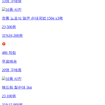
53
명
구매중
정통 노포식 얼큰 순대국밥 150g x3팩
23,500
원
31
%
16,200
원
486
적립
무료배송
20
명
구매중
해드림 찰순대 1kg
23,100
원