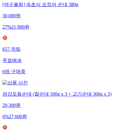
[여수올림] 속초식 오징어 순대 380g
30,000
원
27
%
21,900
원
657
적립
무료배송
6
명
구매중
려강모둠순대 (찰순대 500g x 3 + 고기순대 300g x 3)
29,300
원
6
%
27,600
원