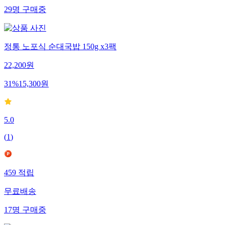
29
명
구매중
정통 노포식 순대국밥 150g x3팩
22,200
원
31
%
15,300
원
5.0
(
1
)
459
적립
무료배송
17
명
구매중