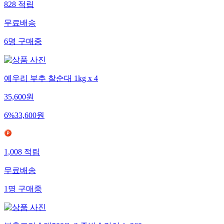
828
적립
무료배송
6
명
구매중
예우리 부추 찰순대 1kg x 4
35,600
원
6
%
33,600
원
1,008
적립
무료배송
1
명
구매중