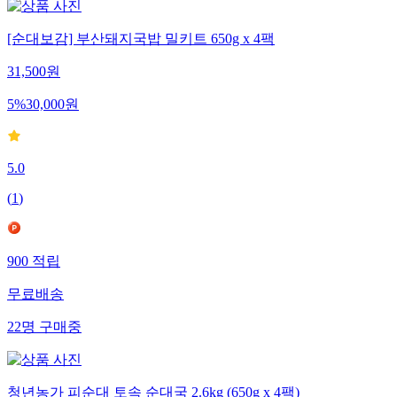
[순대보감] 부산돼지국밥 밀키트 650g x 4팩
31,500
원
5
%
30,000
원
5.0
(
1
)
900
적립
무료배송
22
명
구매중
청년농가 피순대 토속 순대국 2.6kg (650g x 4팩)