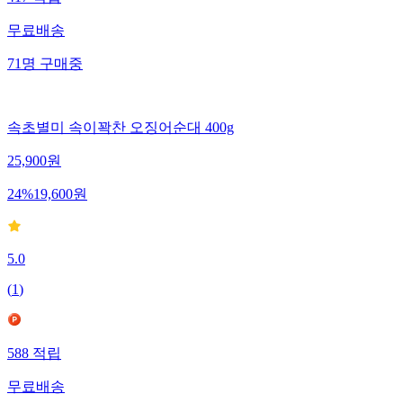
무료배송
71
명
구매중
속초별미 속이꽉찬 오징어순대 400g
25,900
원
24
%
19,600
원
5.0
(
1
)
588
적립
무료배송