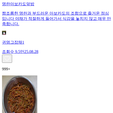
명란아보카도덮밥
짭조름한 명란과 부드러운 아보카도의 조합으로 즐거운 점심
입니다 야채가 적절하게 들어가서 식감을 놓치지 않고 매우 만
족합니다.
귀염그잡채1
조회수
9.5만
25.08.28
999+