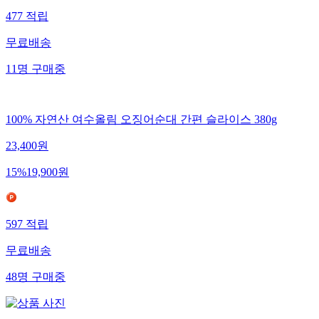
477
적립
무료배송
11
명
구매중
100% 자연산 여수올림 오징어순대 간편 슬라이스 380g
23,400
원
15
%
19,900
원
597
적립
무료배송
48
명
구매중