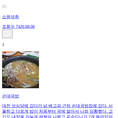
소원성취
조회수
74
26.08.06
1
순대국밥
대전 성심당에 갔다가 넘 배고파 근처 순대국밥집에 갔다. 서
울하고 다르게 밥이 처음부터 국에 말아서 나와 당황했다. 고
기도 내장을 가늘게 채썰어 나왔고 피순디니가 2개 들어있어