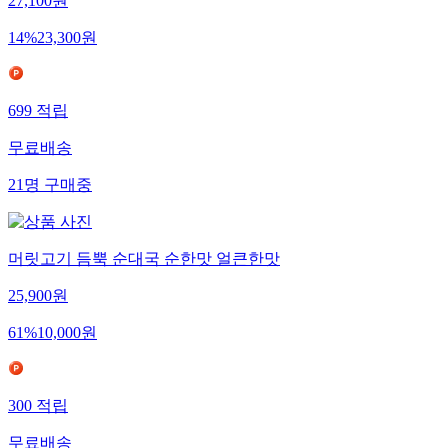
27,100
원
14
%
23,300
원
699
적립
무료배송
21
명
구매중
머릿고기 듬뿍 순대국 순한맛 얼큰한맛
25,900
원
61
%
10,000
원
300
적립