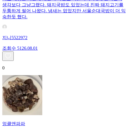
생각보다 그냥그랬다. 돼지국밥도 있었는데 진짜 돼지고기를
두툼하게 썰어 나왔다. 냄새는 없었지만 서울순대국밥이 더 익
숙한듯 했다.
지니5522972
조회수
51
26.08.01
0
엉클앤파파