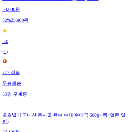
54,000
원
52
%
25,900
원
5.0
(
1
)
777
적립
무료배송
35
명
구매중
호호별미 국내산 돈사골 육수 수제 순대국 600g 4팩 (얼큰·일
반)