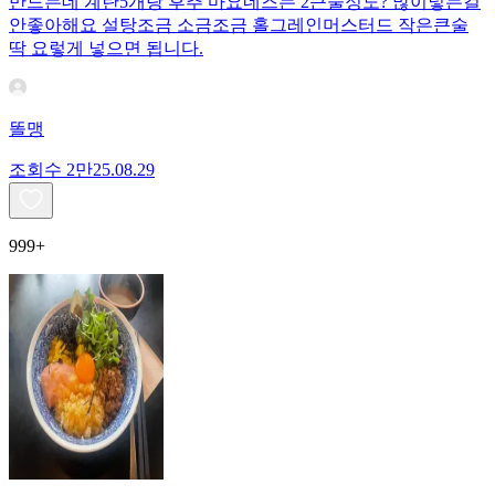
만드는데 계란5개랑 후추 마요네즈는 2큰술정도? 많이넣는걸
안좋아해요 설탕조금 소금조금 홀그레인머스터드 작은큰술
딱 요렇게 넣으면 됩니다.
똘맹
조회수
2만
25.08.29
999+