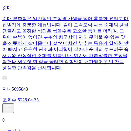
순대
​순대 부추찜은 일반적인 분식의 차원을 넘어 훌륭한 요리로 대
접받기에 충분한 메뉴입니다. 김이 모락모락 나는 순대의 탱글
탱글하고 쫄깃한 식감은 씹을수록 고소한 풍미를 더하며, 그
위에 수북이 얹어진 부추의 향긋함이 자칫 무거울 수 있는 맛
을 산뜻하게 잡아줍니다. ​살짝 데쳐진 부추는 특유의 알싸한 맛
이 빠지고 은은한 단맛과 아삭함이 살아나 순대의 부드러운 속
재료와 환상적인 조화를 이룹니다. 여기에 매콤달콤한 초장을
찍거나 새우젓 한 점을 올리면 감칠맛이 배가되어 입안 가득
풍성한 만족감을 선사합니다.
지니5695843
조회수
59
26.04.23
0