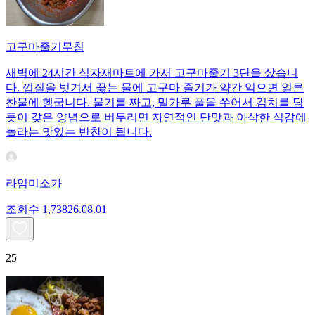
고구마줄기무침
새벽에 24시간 식자재마트에 가서 고구마줄기 3단을 샀습니
다. 껍질을 벗겨서 끓는 물에 고구마 줄기가 약간 익으면 얼른
찬물에 헹굽니다. 물기를 짜고, 밀가루 풀을 쑤어서 김치를 담
듯이 갖은 양념으로 버무리면 자연적인 단맛과 아삭한 식감에
놀라는 맛있는 반찬이 됩니다.
라임미소가
조회수
1,738
26.08.01
25