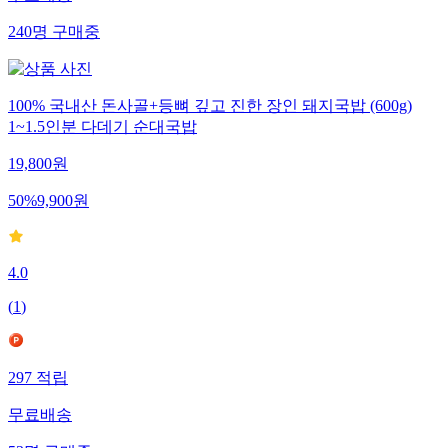
무료배송
240
명
구매중
100% 국내산 돈사골+등뼈 깊고 진한 장인 돼지국밥 (600g)
1~1.5인분 다데기 순대국밥
19,800
원
50
%
9,900
원
4.0
(
1
)
297
적립
무료배송