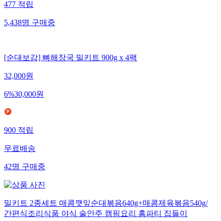
477
적립
5,438
명
구매중
[순대보감] 뼈해장국 밀키트 900g x 4팩
32,000
원
6
%
30,000
원
900
적립
무료배송
42
명
구매중
밀키트 2종세트 매콤깻잎순대볶음640g+매콤제육볶음540g/
간편식조리식품 야식 술안주 캠핑요리 홈파티 집들이