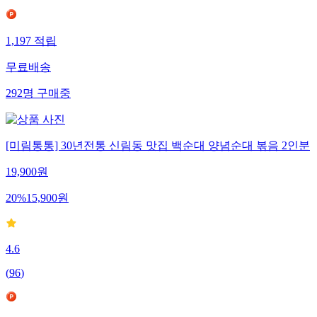
1,197
적립
무료배송
292
명
구매중
[미림통통] 30년전통 신림동 맛집 백순대 양념순대 볶음 2인분
19,900
원
20
%
15,900
원
4.6
(
96
)