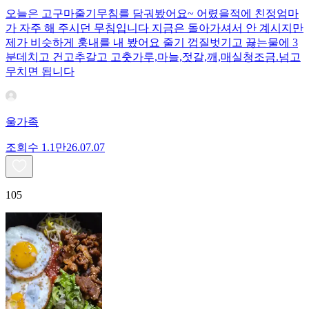
오늘은 고구마줄기무침를 담궈봤어요~ 어렸을적에 친정엄마
가 자주 해 주시던 무침입니다 지금은 돌아가셔서 안 계시지만
제가 비슷하게 훙내를 내 봤어요 줄기 껍질벗기고 끓는물에 3
분데치고 건고추갈고 고춧가루,마늘,젓갈,깨,매실청조금.넘고
무치면 됩니다
울가족
조회수
1.1만
26.07.07
105