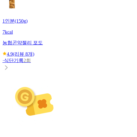
1인분(150g)
7kcal
농협
곤약젤리 포도
4.9
(리뷰
8
개)
·
식단기록
2회