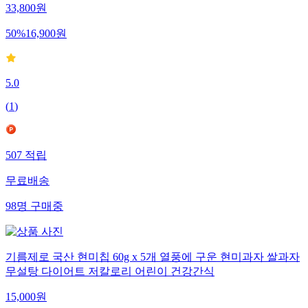
33,800
원
50
%
16,900
원
5.0
(
1
)
507
적립
무료배송
98
명
구매중
기름제로 국산 현미칩 60g x 5개 열풍에 구운 현미과자 쌀과자
무설탕 다이어트 저칼로리 어린이 건강간식
15,000
원