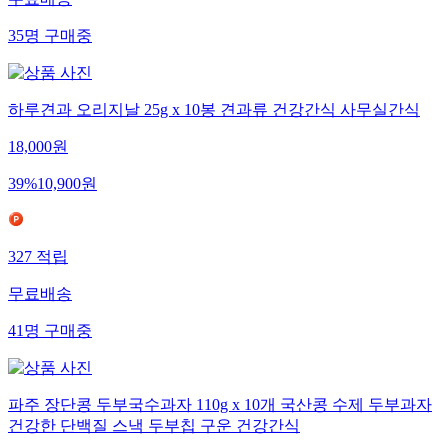
무료배송
35
명
구매중
하루견과 오리지날 25g x 10봉 견과류 건강간식 사무실간식
18,000
원
39
%
10,900
원
327
적립
무료배송
41
명
구매중
파주 장단콩 두부국수과자 110g x 10개 국산콩 수제 두부과자
건강한 단백질 스낵 두부칩 구운 건강간식