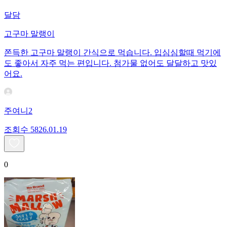
달담
고구마 말랭이
쫀득한 고구마 말랭이 간식으로 먹습니다. 입심심할때 먹기에
도 좋아서 자주 먹는 편입니다. 첨가물 없어도 달달하고 맛있
어요.
주여니2
조회수
58
26.01.19
0