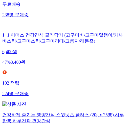
무료배송
238
명
구매중
1+1 이더스 건강간식 골라담기 (고구마바/고구마말랭이/카사
바스틱/고구마스틱/고구마라떼/크룽지/레몬즙)
6,400
원
47
%
3,400
원
102
적립
224
명
구매중
건강하게 즐기는 영양간식 스윗넛츠 플러스 (20g x 25봉) 하루
한봉 하루견과 건강간식