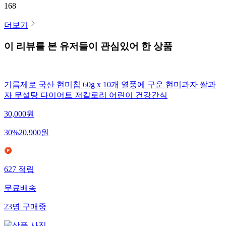
168
더보기
이 리뷰를 본 유저들이 관심있어 한 상품
기름제로 국산 현미칩 60g x 10개 열풍에 구운 현미과자 쌀과
자 무설탕 다이어트 저칼로리 어린이 건강간식
30,000
원
30
%
20,900
원
627
적립
무료배송
23
명
구매중