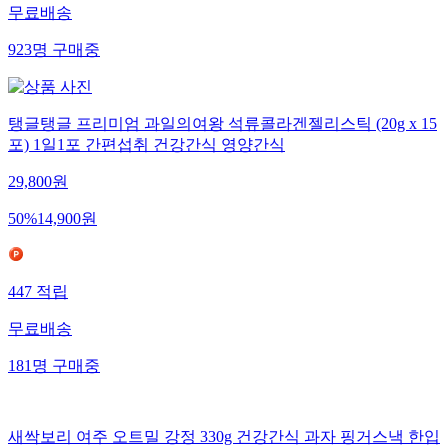
무료배송
923
명
구매중
탱글탱글 프리미엄 과일의여왕 석류콜라겐젤리스틱 (20g x 15
포) 1일1포 간편섭취 건강간식 영양간식
29,800
원
50
%
14,900
원
447
적립
무료배송
181
명
구매중
새싹보리 여주 오트밀 강정 330g 건강간식 과자 핑거스낵 한입