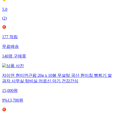
5.0
(
2
)
177
적립
무료배송
146
명
구매중
자이연 현미연근팝 20g x 10봉 무설탕 국산 현미칩 뻥튀기 쌀
과자 사무실 탕비실 어르신 아기 건강간식
15,000
원
9
%
13,700
원