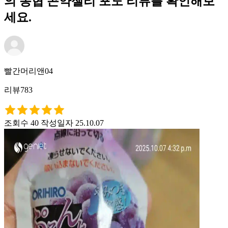
의 농협 곤약젤리 포도 리뷰를 확인해보
세요.
빨간머리앤04
리뷰783
조회수 40
작성일자 25.10.07