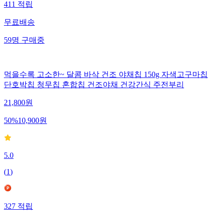
411
적립
무료배송
59
명
구매중
먹을수록 고소한~ 달콤 바삭 건조 야채칩 150g 자색고구마칩
단호박칩 청무칩 혼합칩 건조야채 건강간식 주전부리
21,800
원
50
%
10,900
원
5.0
(
1
)
327
적립