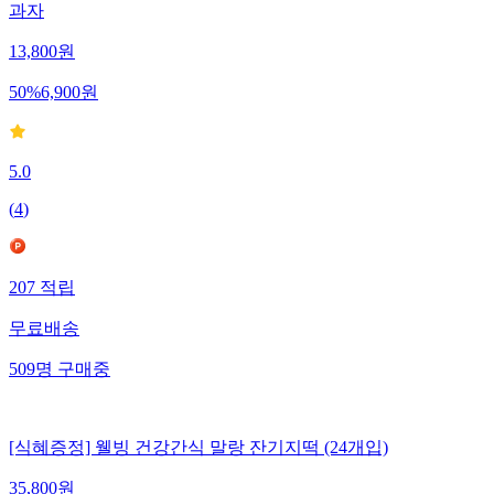
과자
13,800
원
50
%
6,900
원
5.0
(
4
)
207
적립
무료배송
509
명
구매중
[식혜증정] 웰빙 건강간식 말랑 잔기지떡 (24개입)