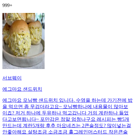
999+
서브웨이
에그마요 샌드위치
에그마요 모닝빵 샌드위치 입니다. 수영을 하는데 가기전에 밥
을 먹으면 좀 무겁더라고요~ 모닝빵하나에 내용물이 많아보
이죠? 저거 하나에 두유하나 먹고갑니다 거의 계란하나 들었
다고보면됩니다~ 포만감은 정말 엄청나구요 레시피는 빵5개
만드는데 계란5개랑 후추 마요네즈는 2큰술정도? 많이넣는걸
안좋아해요 설탕조금 소금조금 홀그레인머스터드 작은큰술