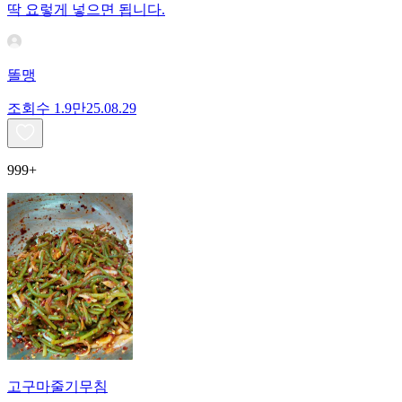
딱 요렇게 넣으면 됩니다.
똘맹
조회수
1.9만
25.08.29
999+
고구마줄기무침