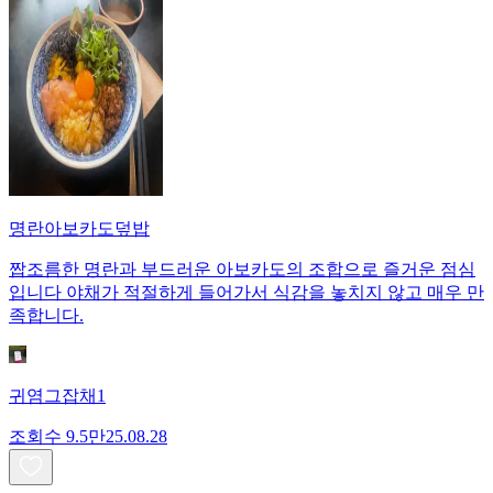
명란아보카도덮밥
짭조름한 명란과 부드러운 아보카도의 조합으로 즐거운 점심
입니다 야채가 적절하게 들어가서 식감을 놓치지 않고 매우 만
족합니다.
귀염그잡채1
조회수
9.5만
25.08.28