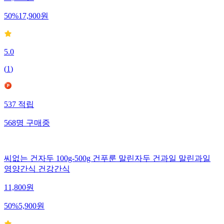
35,800
원
50
%
17,900
원
5.0
(
1
)
537
적립
568
명
구매중
씨없는 건자두 100g-500g 건푸룬 말린자두 건과일 말린과일
영양간식 건강간식
11,800
원
50
%
5,900
원