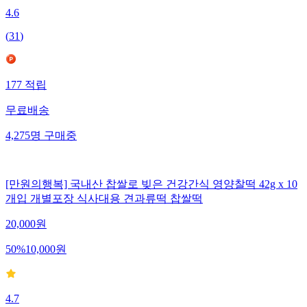
4.6
(
31
)
177
적립
무료배송
4,275
명
구매중
[만원의행복] 국내산 찹쌀로 빚은 건강간식 영양찰떡 42g x 10
개입 개별포장 식사대용 견과류떡 찹쌀떡
20,000
원
50
%
10,000
원
4.7