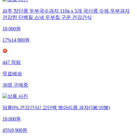
파주 장단콩 두부국수과자 110g x 5개 국산콩 수제 두부과자
건강한 단백질 스낵 두부칩 구운 건강간식
18,000
원
17
%
14,900
원
447
적립
무료배송
36
명
구매중
당류0% 건강간식! 고단백 병아리콩 과자(5봉/10봉)
18,000
원
45
%
9,900
원