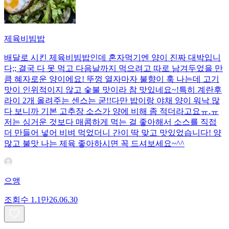
제육비빔밥
배달로 시킨 제육비빔밥인데 혼자먹기엔 양이 진짜 대박입니
다;; 결국 다 못 먹고 다음날까지 먹으려고 따로 남겨두었을 만
큼 혜자로운 양이에요! 뚜껑 열자마자 불향이 훅 나는데 고기
맛이 인위적이지 않고 숯불 맛이라 참 맛있네요~!특히 계란후
라이 2개 올려주는 센스는 굳!! ​다만 밥이랑 야채 양이 워낙 많
다 보니까 기본 고추장 소스가 양에 비해 좀 적더라고요ㅠ.ㅠ
저는 싱거운 것보다 매콤하게 먹는 걸 좋아해서 소스를 직접
더 만들어 넣어 비벼 먹었더니 간이 딱 맞고 맛있었습니다! 양
많고 불맛 나는 제육 좋아하시면 꼭 드셔보세요~^^
으앵
조회수
1.1만
26.06.30