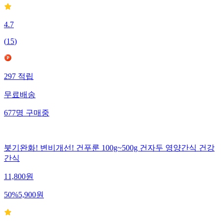
4.7
(
15
)
297
적립
무료배송
677
명
구매중
붓기완화! 변비개선! 건푸룬 100g~500g 건자두 영양간식 건강
간식
11,800
원
50
%
5,900
원