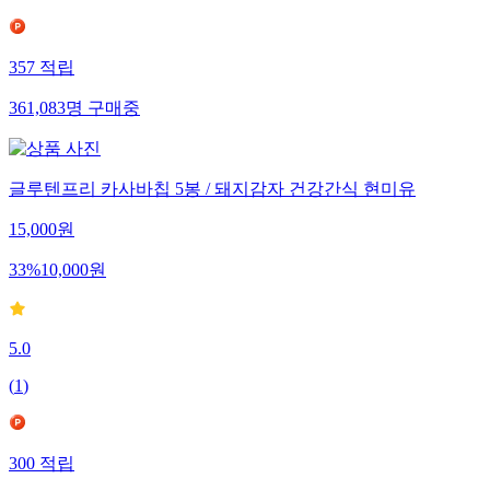
357
적립
361,083
명
구매중
글루텐프리 카사바칩 5봉 / 돼지감자 건강간식 현미유
15,000
원
33
%
10,000
원
5.0
(
1
)
300
적립