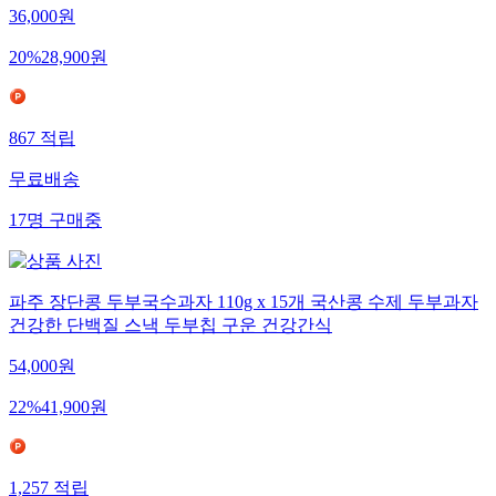
36,000
원
20
%
28,900
원
867
적립
무료배송
17
명
구매중
파주 장단콩 두부국수과자 110g x 15개 국산콩 수제 두부과자
건강한 단백질 스낵 두부칩 구운 건강간식
54,000
원
22
%
41,900
원
1,257
적립