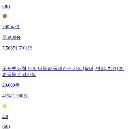
(
38
)
300
적립
무료배송
7,506
명
구매중
굿포펫 애착 트릿 대용량 동결건조 간식 (북어, 연어, 치킨) 반
려동물 건강간식
20,000
원
41
%
11,900
원
4.8
(
60
)