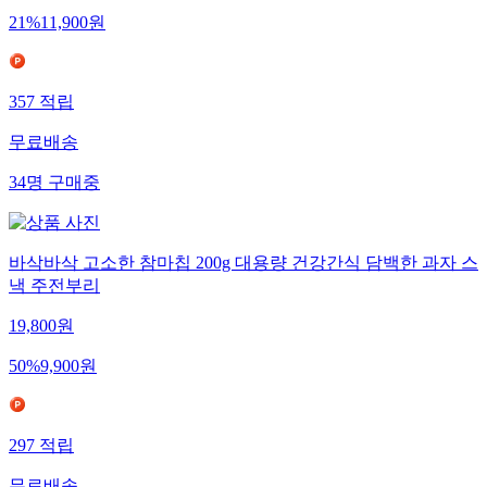
21
%
11,900
원
357
적립
무료배송
34
명
구매중
바삭바삭 고소한 참마칩 200g 대용량 건강간식 담백한 과자 스
낵 주전부리
19,800
원
50
%
9,900
원
297
적립