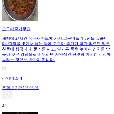
고구마줄기무침
새벽에 24시간 식자재마트에 가서 고구마줄기 3단을 샀습니
다. 껍질을 벗겨서 끓는 물에 고구마 줄기가 약간 익으면 얼른
찬물에 헹굽니다. 물기를 짜고, 밀가루 풀을 쑤어서 김치를 담
듯이 갖은 양념으로 버무리면 자연적인 단맛과 아삭한 식감에
놀라는 맛있는 반찬이 됩니다.
라임미소가
조회수
2,267
26.08.01
37