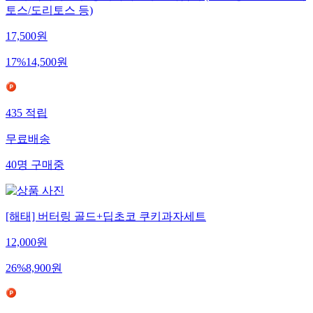
토스/도리토스 등)
17,500
원
17
%
14,500
원
435
적립
무료배송
40
명
구매중
[해태] 버터링 골드+딥초코 쿠키과자세트
12,000
원
26
%
8,900
원