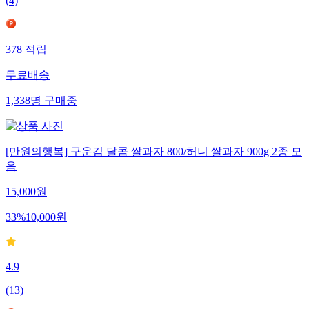
(
4
)
378
적립
무료배송
1,338
명
구매중
[만원의행복] 구운김 달콤 쌀과자 800/허니 쌀과자 900g 2종 모
음
15,000
원
33
%
10,000
원
4.9
(
13
)