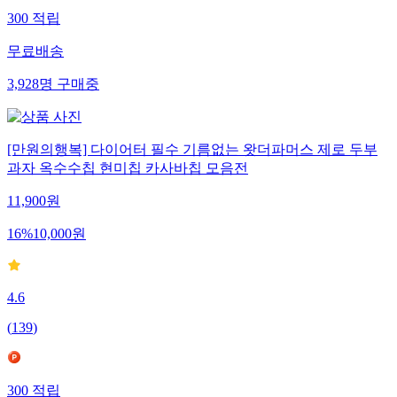
300
적립
무료배송
3,928
명
구매중
[만원의행복] 다이어터 필수 기름없는 왓더파머스 제로 두부
과자 옥수수칩 현미칩 카사바칩 모음전
11,900
원
16
%
10,000
원
4.6
(
139
)
300
적립