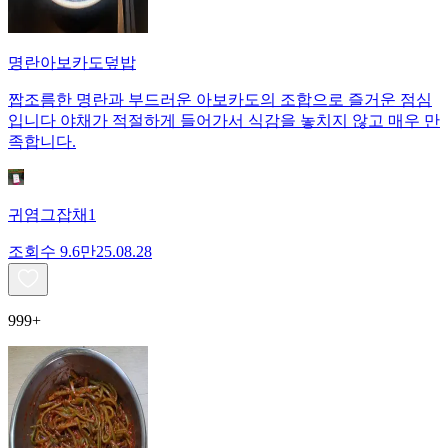
명란아보카도덮밥
짭조름한 명란과 부드러운 아보카도의 조합으로 즐거운 점심
입니다 야채가 적절하게 들어가서 식감을 놓치지 않고 매우 만
족합니다.
귀염그잡채1
조회수
9.6만
25.08.28
999+