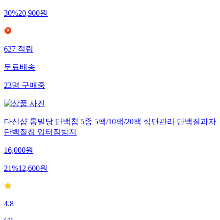
30
%
20,900
원
627
적립
무료배송
23
명
구매중
다신샵 통밀당 단백칩 5종 5팩/10팩/20팩 식단관리 단백질과자
단백질칩 입터짐방지
16,000
원
21
%
12,600
원
4.8