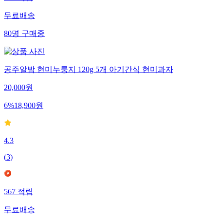
무료배송
80
명
구매중
공주알밤 현미누룽지 120g 5개 아기간식 현미과자
20,000
원
6
%
18,900
원
4.3
(
3
)
567
적립
무료배송