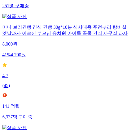
251
명
구매중
미니 보리건빵 간식 건빵 30g*10봉 식사대용 주전부리 탕비실
옛날과자 어르신 부모님 유치원 아이들 곡물 간식 사무실 과자
8,000
원
41
%
4,700
원
4.7
(
45
)
141
적립
6,937
명
구매중