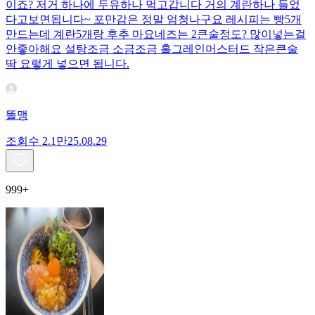
이죠? 저거 하나에 두유하나 먹고갑니다 거의 계란하나 들었
다고보면됩니다~ 포만감은 정말 엄청나구요 레시피는 빵5개
만드는데 계란5개랑 후추 마요네즈는 2큰술정도? 많이넣는걸
안좋아해요 설탕조금 소금조금 홀그레인머스터드 작은큰술
딱 요렇게 넣으면 됩니다.
똘맹
조회수
2.1만
25.08.29
999+