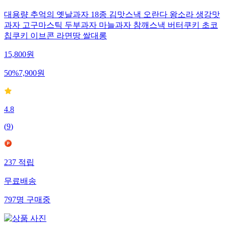
대용량 추억의 옛날과자 18종 김맛스낵 오란다 왕소라 생강맛
과자 고구마스틱 두부과자 마늘과자 참깨스낵 버터쿠키 초코
칩쿠키 이브콘 라면땅 쌀대롱
15,800
원
50
%
7,900
원
4.8
(
9
)
237
적립
무료배송
797
명
구매중