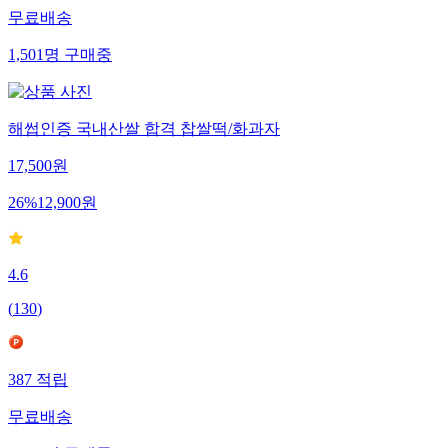
무료배송
1,501
명
구매중
해썹인증 국내산쌀 합격 찹쌀떡/화과자
17,500
원
26
%
12,900
원
4.6
(
130
)
387
적립
무료배송