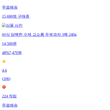
무료배송
15,690
명
구매중
바삭 담백한 수제 고소롬 두부과자 3팩 240g
14,500
원
48
%
7,470
원
4.6
(
106
)
224
적립
무료배송