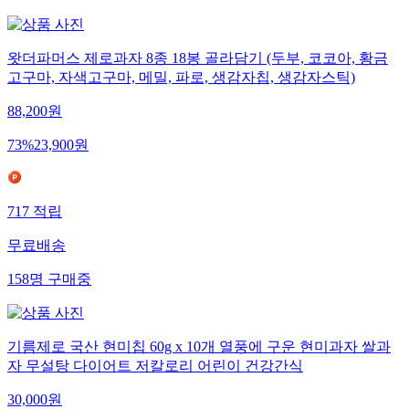
왓더파머스 제로과자 8종 18봉 골라담기 (두부, 코코아, 황금
고구마, 자색고구마, 메밀, 파로, 생감자칩, 생감자스틱)
88,200
원
73
%
23,900
원
717
적립
무료배송
158
명
구매중
기름제로 국산 현미칩 60g x 10개 열풍에 구운 현미과자 쌀과
자 무설탕 다이어트 저칼로리 어린이 건강간식
30,000
원