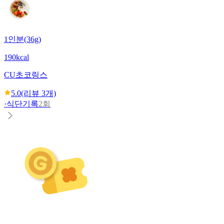
1인분(36g)
190kcal
CU
초코링스
5.0
(리뷰
3
개)
·
식단기록
2회