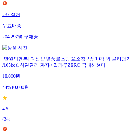
237
적립
무료배송
204,297
명
구매중
[만원의행복] 다신샵 열풍로스팅 꼬소칩 2종 10팩 외 골라담기
/105kcal 식단관리 과자 / 밀가루ZERO 국내산현미
18,000
원
44
%
10,000
원
4.5
(
34
)