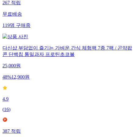
267
적립
무료배송
119
명
구매중
다신샵 부담없이 즐기는 가벼운 간식 체험팩 7종 7팩 / 곤약팝
콘 단백칩 통밀과자 프로틴초코볼
25,000
원
48
%
12,900
원
4.9
(
16
)
387
적립