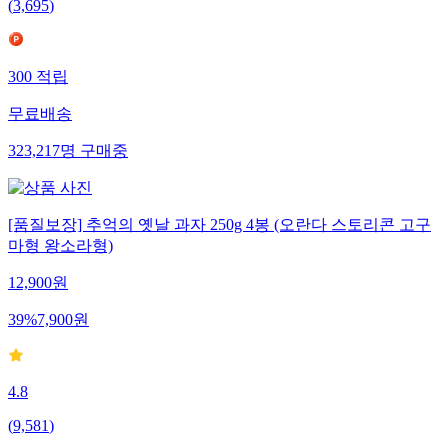
(
3,695
)
300
적립
무료배송
323,217
명
구매중
[품질보장] 추억의 옛날 과자 250g 4봉 (오란다 스토리콘 고구
마형 왕소라형)
12,900
원
39
%
7,900
원
4.8
(
9,581
)