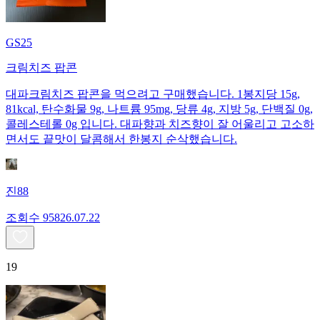
GS25
크림치즈 팝콘
대파크림치즈 팝콘을 먹으려고 구매했습니다. 1봉지당 15g,
81kcal, 탄수화물 9g, 나트륨 95mg, 당류 4g, 지방 5g, 단백질 0g,
콜레스테롤 0g 입니다. 대파향과 치즈향이 잘 어울리고 고소하
면서도 끝맛이 달콤해서 한봉지 순삭했습니다.
진88
조회수
958
26.07.22
19