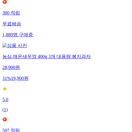
300
적립
무료배송
1,889
명
구매중
농심 매운새우깡 400g 3개 대용량 봉지과자
28,900
원
31
%
19,900
원
5.0
(
1
)
597
적립