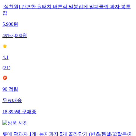
[삼천원] 간편한 원터치 버튼식 밀봉집게 밀폐클립 과자 봉투
집
5,900
원
49
%
3,000
원
4.1
(
21
)
90
적립
무료배송
18,895
명
구매중
롯데 곽과자 1개+봉지과자 5개 골라담기 (빈츠/몽쉘/꼬깔콘/치