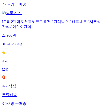
7,757
명
구매중
[오리온] 과자선물세트모음전 / 간식박스 / 선물세트 / 사무실
간식 / 어린이간식
22,900
원
31
%
15,900
원
4.9
(
24
)
477
적립
무료배송
3,687
명
구매중