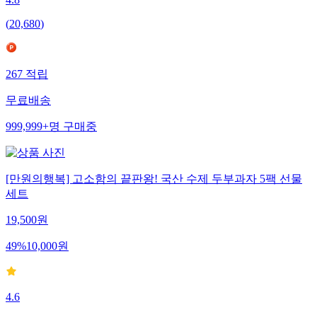
(
20,680
)
267
적립
무료배송
999,999+
명
구매중
[만원의행복] 고소함의 끝판왕! 국산 수제 두부과자 5팩 선물
세트
19,500
원
49
%
10,000
원
4.6