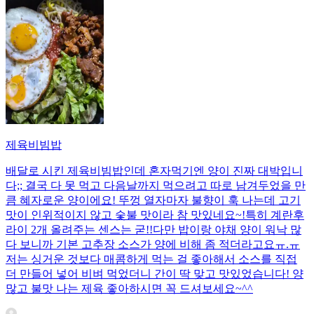
제육비빔밥
배달로 시킨 제육비빔밥인데 혼자먹기엔 양이 진짜 대박입니
다;; 결국 다 못 먹고 다음날까지 먹으려고 따로 남겨두었을 만
큼 혜자로운 양이에요! 뚜껑 열자마자 불향이 훅 나는데 고기
맛이 인위적이지 않고 숯불 맛이라 참 맛있네요~!특히 계란후
라이 2개 올려주는 센스는 굳!! ​다만 밥이랑 야채 양이 워낙 많
다 보니까 기본 고추장 소스가 양에 비해 좀 적더라고요ㅠ.ㅠ
저는 싱거운 것보다 매콤하게 먹는 걸 좋아해서 소스를 직접
더 만들어 넣어 비벼 먹었더니 간이 딱 맞고 맛있었습니다! 양
많고 불맛 나는 제육 좋아하시면 꼭 드셔보세요~^^