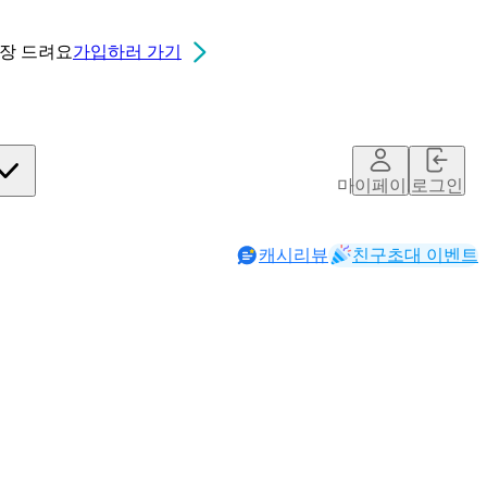
0장
드려요
가입하러 가기
마이페이지
로그인
캐시리뷰
친구초대 이벤트