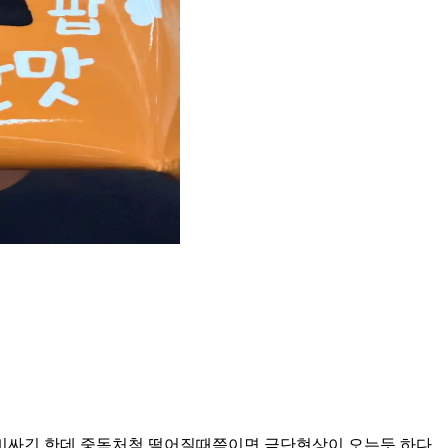
좀 비싸긴 한데 중독처첨 떨어질때쯤이면 금단현상이 오는듯 하다.