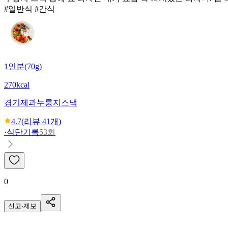
#일반식 #간식
1인분(70g)
270kcal
경기제과
누룽지스낵
4.7
(리뷰
41
개)
·
식단기록
53회
0
신고·제보