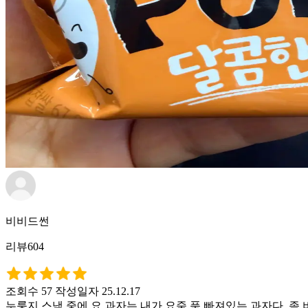
비비드썬
리뷰604
조회수 57
작성일자 25.12.17
누룽지 스낵 중에 요 과자는 내가 요줌 푹 빠져있는 과자다. 