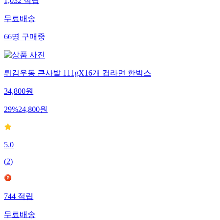
1,032
적립
무료배송
66
명
구매중
튀김우동 큰사발 111gX16개 컵라면 한박스
34,800
원
29
%
24,800
원
5.0
(
2
)
744
적립
무료배송