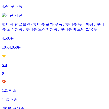
45
명
구매중
핫이슈 탱글쫄면 / 핫이슈 포차 우동 / 핫이슈 유니짜장 / 핫이
슈 고기짬뽕 / 핫이슈 오징어짬뽕 / 핫이슈 베트남 쌀국수
4,500
원
10
%
4,050
원
5.0
(
6
)
121
적립
무료배송
291
명
구매중