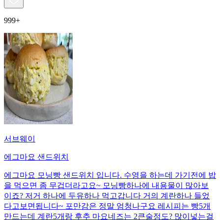
999+
서브웨이
에그마요 샌드위치
에그마요 모닝빵 샌드위치 입니다. 수영을 하는데 가기전에 밥
을 먹으면 좀 무겁더라고요~ 모닝빵하나에 내용물이 많아보
이죠? 저거 하나에 두유하나 먹고갑니다 거의 계란하나 들었
다고보면됩니다~ 포만감은 정말 엄청나구요 레시피는 빵5개
만드는데 계란5개랑 후추 마요네즈는 2큰술정도? 많이넣는걸