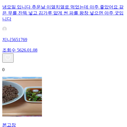
냉모밀 입니다 추운날 이열치열로 먹었는데 아주 좋았어요 갈
은 무를 잔뜩 넣고 김가루 얇게 썬 파를 왕창 넣으면 아주 굿입
니다
지니5651769
조회수
56
26.01.08
0
본고장