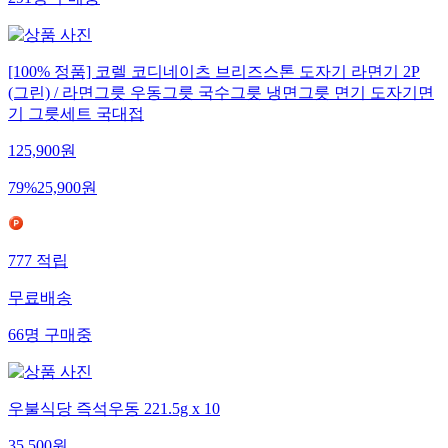
[100% 정품] 코렐 코디네이츠 브리즈스톤 도자기 라면기 2P
(그린) / 라면그릇 우동그릇 국수그릇 냉면그릇 면기 도자기면
기 그릇세트 국대접
125,900
원
79
%
25,900
원
777
적립
무료배송
66
명
구매중
우불식당 즉석우동 221.5g x 10
35,500
원