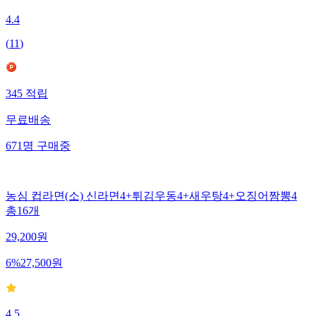
4.4
(
11
)
345
적립
무료배송
671
명
구매중
농심 컵라면(소) 신라면4+튀김우동4+새우탕4+오징어짬뽕4
총16개
29,200
원
6
%
27,500
원
4.5