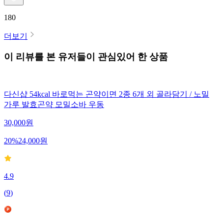
180
더보기
이 리뷰를 본 유저들이 관심있어 한 상품
다신샵 54kcal 바로먹는 곤약이면 2종 6개 외 골라담기 / 노밀
가루 발효곤약 모밀소바 우동
30,000
원
20
%
24,000
원
4.9
(
9
)