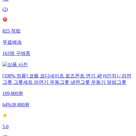
(
2
)
825
적립
무료배송
163
명
구매중
[100% 정품] 코렐 코디네이츠 로즈몬트 면기 4P (6인치) / 라면
그릇 그릇세트 라면기 우동그릇 냉면그릇 우동기 덮밥그릇
109,800
원
64
%
39,800
원
5.0