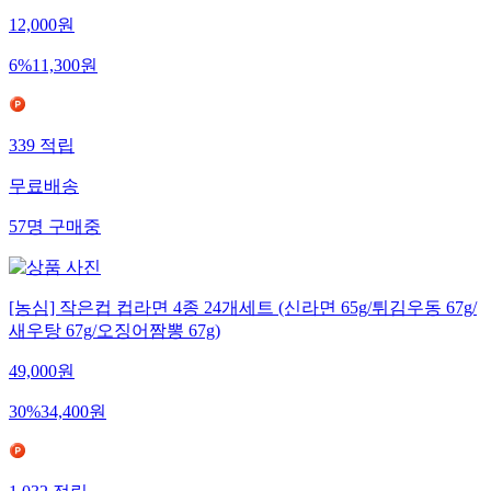
12,000
원
6
%
11,300
원
339
적립
무료배송
57
명
구매중
[농심] 작은컵 컵라면 4종 24개세트 (신라면 65g/튀김우동 67g/
새우탕 67g/오징어짬뽕 67g)
49,000
원
30
%
34,400
원