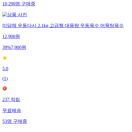
10,290
명
구매중
미담채 우동다시 2.1kg 고급형 대용량 우동육수 어묵탕육수
12,900
원
39
%
7,900
원
5.0
(
1
)
237
적립
무료배송
53
명
구매중