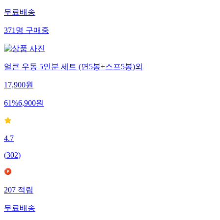
무료배송
371
명
구매중
얼큰 우동 5인분 세트 (면5봉+스프5봉)외
17,900
원
61
%
6,900
원
4.7
(
302
)
207
적립
무료배송