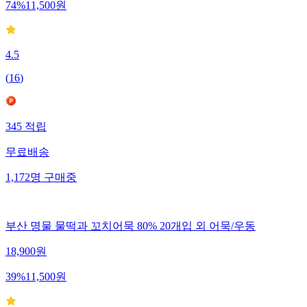
74
%
11,500
원
4.5
(
16
)
345
적립
무료배송
1,172
명
구매중
부산 명물 물떡과 꼬치어묵 80% 20개입 외 어묵/우동
18,900
원
39
%
11,500
원