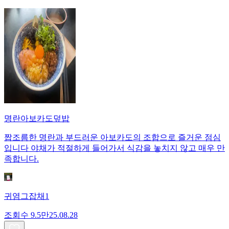
명란아보카도덮밥
짭조름한 명란과 부드러운 아보카도의 조합으로 즐거운 점심
입니다 야채가 적절하게 들어가서 식감을 놓치지 않고 매우 만
족합니다.
귀염그잡채1
조회수
9.5만
25.08.28