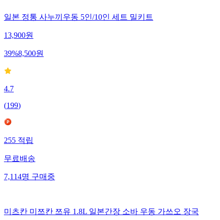
일본 정통 사누끼우동 5인/10인 세트 밀키트
13,900
원
39
%
8,500
원
4.7
(
199
)
255
적립
무료배송
7,114
명
구매중
미츠칸 미쯔칸 쯔유 1.8L 일본간장 소바 우동 가쓰오 장국