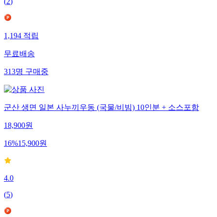
(
2
)
1,194
적립
무료배송
313
명
구매중
군산 생면 일본 사누끼우동 (국물/비빔) 10인분 + 소스포함
18,900
원
16
%
15,900
원
4.0
(
5
)