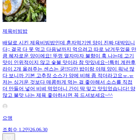
제육비빔밥
배달로 시킨 제육비빔밥인데 혼자먹기엔 양이 진짜 대박입니
다;; 결국 다 못 먹고 다음날까지 먹으려고 따로 남겨두었을 만
큼 혜자로운 양이에요! 뚜껑 열자마자 불향이 훅 나는데 고기
맛이 인위적이지 않고 숯불 맛이라 참 맛있네요~!특히 계란후
라이 2개 올려주는 센스는 굳!! ​다만 밥이랑 야채 양이 워낙 많
다 보니까 기본 고추장 소스가 양에 비해 좀 적더라고요ㅠ.ㅠ
저는 싱거운 것보다 매콤하게 먹는 걸 좋아해서 소스를 직접
더 만들어 넣어 비벼 먹었더니 간이 딱 맞고 맛있었습니다! 양
많고 불맛 나는 제육 좋아하시면 꼭 드셔보세요~^^
으앵
조회수
1.2만
26.06.30