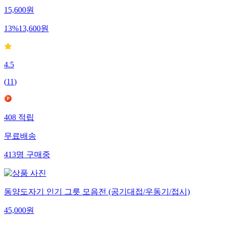
15,600
원
13
%
13,600
원
4.5
(
11
)
408
적립
무료배송
413
명
구매중
동양도자기 인기 그릇 모음전 (공기대접/우동기/접시)
45,000
원