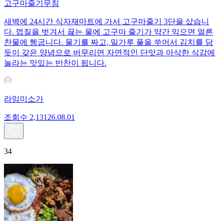
고구마줄기무침
새벽에 24시간 식자재마트에 가서 고구마줄기 3단을 샀습니
다. 껍질을 벗겨서 끓는 물에 고구마 줄기가 약간 익으면 얼른
찬물에 헹굽니다. 물기를 짜고, 밀가루 풀을 쑤어서 김치를 담
듯이 갖은 양념으로 버무리면 자연적인 단맛과 아삭한 식감에
놀라는 맛있는 반찬이 됩니다.
라임미소가
조회수
2,131
26.08.01
34