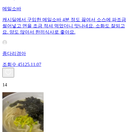
메밀소바
캐시딜에서 구입한 메일소바 4분 정도 끓여서 소스에 파조금
썰어넣고 면을 조금 적셔 먹었더니 맛나네요. 소화도 잘되고
요. 양도 않아서 한끼식사로 좋아요.
종다리경아
조회수
451
25.11.07
14