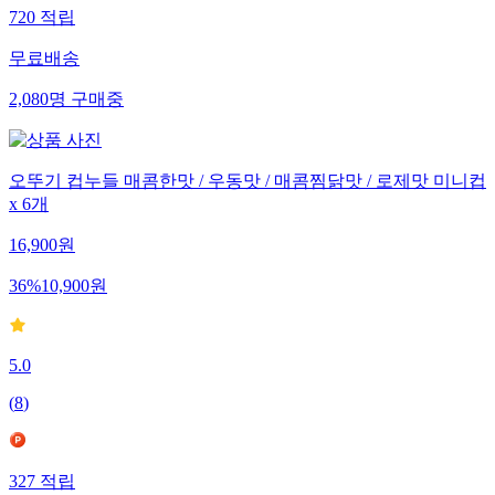
720
적립
무료배송
2,080
명
구매중
오뚜기 컵누들 매콤한맛 / 우동맛 / 매콤찜닭맛 / 로제맛 미니컵
x 6개
16,900
원
36
%
10,900
원
5.0
(
8
)
327
적립