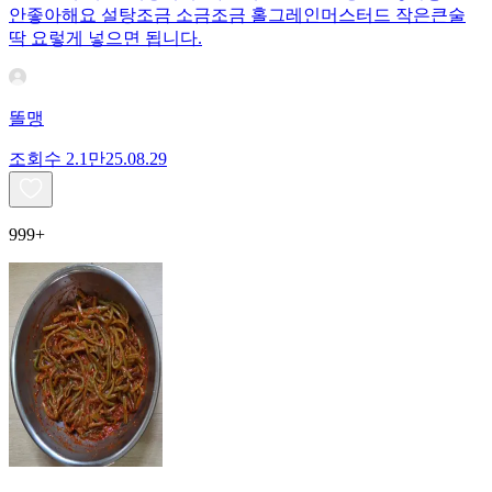
안좋아해요 설탕조금 소금조금 홀그레인머스터드 작은큰술
딱 요렇게 넣으면 됩니다.
똘맹
조회수
2.1만
25.08.29
999+