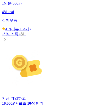
1인분(300g)
481kcal
김치우동
4.7
(리뷰
154
개)
·
식단기록
2천+
지금 가입하고
10,000P + 로또 10장
받기