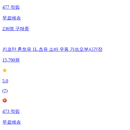
477
적립
무료배송
236
명
구매중
키코만 혼쯔유 1L 츠유 소바 우동 가쓰오부시간장
15,790
원
5.0
(
7
)
473
적립
무료배송