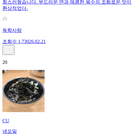
회스러웠습니다. 부드러운 면과 매콤한 육수의 조화로운 맛이
환상적었다.
독학사랑
조회수
1,730
26.02.21
20
CU
냉모밀