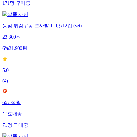
171
명
구매중
농심 튀김우동 큰사발 111gx12컵 (set)
23,300
원
6
%
21,900
원
5.0
(
4
)
657
적립
무료배송
71
명
구매중