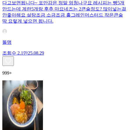
다고보면됩니다~ 포만감은 정말 엄청나구요 레시피는 빵5개
만드는데 계란5개랑 후추 마요네즈는 2큰술정도? 많이넣는걸
안좋아해요 설탕조금 소금조금 홀그레인머스터드 작은큰술
딱 요렇게 넣으면 됩니다.
똘맹
조회수
2.1만
25.08.29
999+