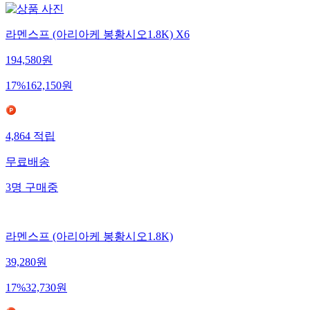
라멘스프 (아리아케 봉황시오1.8K) X6
194,580
원
17
%
162,150
원
4,864
적립
무료배송
3
명
구매중
라멘스프 (아리아케 봉황시오1.8K)
39,280
원
17
%
32,730
원