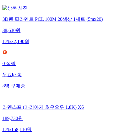
3D펜 필라멘트 PCL 100M 20색상 1세트 (5mx20)
38,630
원
17
%
32,190
원
0
적립
무료배송
8
명
구매중
라멘스프 (아리아케 호우오우 1.8K) X6
189,730
원
17
%
158,110
원