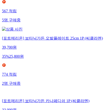
567
적립
5
명
구매중
[포트메리온] 보타닉가든 오발플레이트 25cm 1P (씨클라멘)
39,700
원
35
%
25,800
원
774
적립
2
명
구매중
[포트메리온] 보타닉가든 카나페디쉬 1P (씨클라멘)
33,000
원