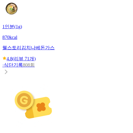
1인분(1g)
870kcal
웰스토리
김치나베돈가스
4.8
(리뷰
71
개)
·
식단기록
808회