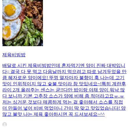
제육비빔밥
배달로 시킨 제육비빔밥인데 혼자먹기엔 양이 진짜 대박입니
다;; 결국 다 못 먹고 다음날까지 먹으려고 따로 남겨두었을 만
큼 혜자로운 양이에요! 뚜껑 열자마자 불향이 훅 나는데 고기
맛이 인위적이지 않고 숯불 맛이라 참 맛있네요~!특히 계란후
라이 2개 올려주는 센스는 굳!! ​다만 밥이랑 야채 양이 워낙 많
다 보니까 기본 고추장 소스가 양에 비해 좀 적더라고요ㅠ.ㅠ
저는 싱거운 것보다 매콤하게 먹는 걸 좋아해서 소스를 직접
더 만들어 넣어 비벼 먹었더니 간이 딱 맞고 맛있었습니다! 양
많고 불맛 나는 제육 좋아하시면 꼭 드셔보세요~^^