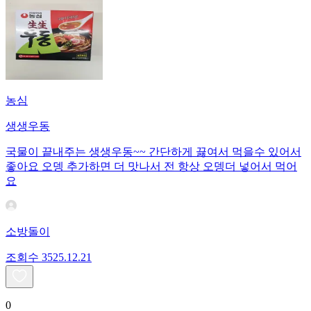
농심
생생우동
국물이 끝내주는 생생우동~~ 간단하게 끓여서 먹을수 있어서
좋아요 오뎅 추가하면 더 맛나서 전 항상 오뎅더 넣어서 먹어
요
소방돌이
조회수
35
25.12.21
0