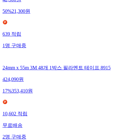
42,500
원
50
%
21,300
원
639
적립
1
명
구매중
24mm x 55m 3M 48개 1박스 필라멘트 테이프 8915
424,090
원
17
%
353,410
원
10,602
적립
무료배송
2
명
구매중