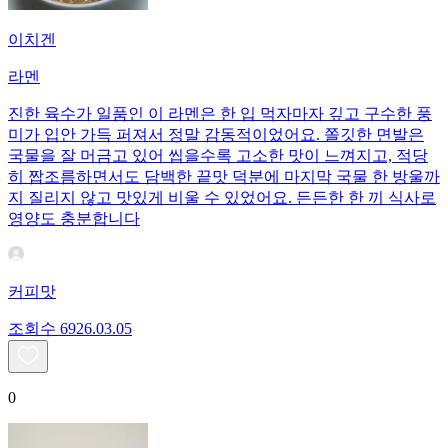
이치겐
라멘
진한 육수가 일품인 이 라멘은 한 입 먹자마자 깊고 구수한 풍
미가 입안 가득 퍼져서 정말 감동적이었어요. 쫄깃한 면발은
국물을 잘 머금고 있어 씹을수록 고소한 맛이 느껴지고, 적당
히 짭조름하면서도 담백한 끝맛 덕분에 마지막 국물 한 방울까
지 질리지 않고 맛있게 비울 수 있었어요. 든든한 한 끼 식사로
영양도 충분합니다
커피맛
조회수
69
26.03.05
0