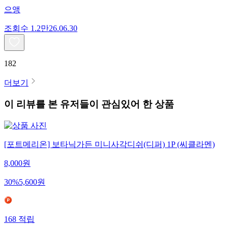
으앵
조회수
1.2만
26.06.30
182
더보기
이 리뷰를 본 유저들이 관심있어 한 상품
[포트메리온] 보타닉가든 미니사각디쉬(디퍼) 1P (씨클라멘)
8,000
원
30
%
5,600
원
168
적립