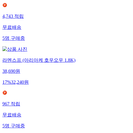
4,743
적립
무료배송
5
명
구매중
라멘스프 (아리아케 호우오우 1.8K)
38,690
원
17
%
32,240
원
967
적립
무료배송
5
명
구매중