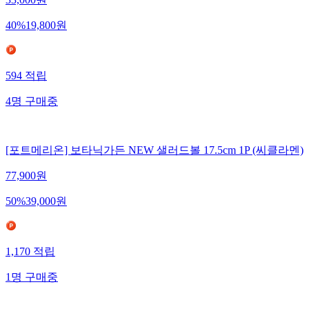
40
%
19,800
원
594
적립
4
명
구매중
[포트메리온] 보타닉가든 NEW 샐러드볼 17.5cm 1P (씨클라멘)
77,900
원
50
%
39,000
원
1,170
적립
1
명
구매중