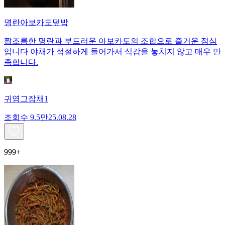
명란아보카도덮밥
짭조름한 명란과 부드러운 아보카도의 조합으로 즐거운 점심
입니다 야채가 적절하게 들어가서 식감을 놓치지 않고 매우 만
족합니다.
귀염그잡채1
조회수
9.5만
25.08.28
999+