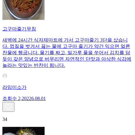
고구마줄기무침
새벽에 24시간 식자재마트에 가서 고구마줄기 3단을 샀습니
다. 껍질을 벗겨서 끓는 물에 고구마 줄기가 약간 익으면 얼른
찬물에 헹굽니다. 물기를 짜고, 밀가루 풀을 쑤어서 김치를 담
듯이 갖은 양념으로 버무리면 자연적인 단맛과 아삭한 식감에
놀라는 맛있는 반찬이 됩니다.
라임미소가
조회수
2,202
26.08.01
34