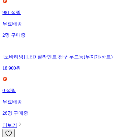
981
적립
무료배송
2
명
구매중
[노바리빙] LED 필라멘트 전구 무드등(무지개/하트)
18,900
원
0
적립
무료배송
26
명
구매중
더보기