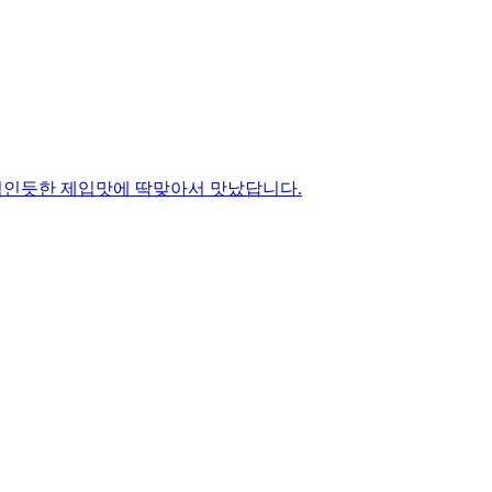
 섞인듯한 제입맛에 딱맞아서 맛났답니다.