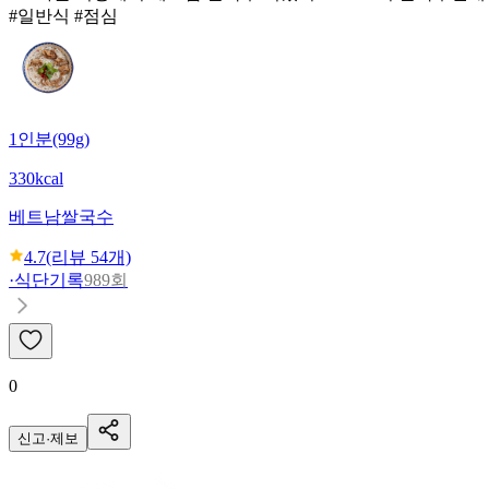
#일반식 #점심
1인분(99g)
330kcal
베트남쌀국수
4.7
(리뷰
54
개)
·
식단기록
989회
0
신고·제보