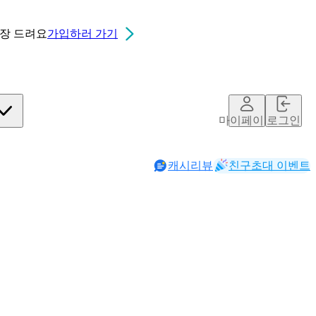
0장
드려요
가입하러 가기
마이페이지
로그인
캐시리뷰
친구초대 이벤트