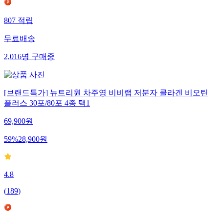
807
적립
무료배송
2,016
명
구매중
[브랜드특가] 뉴트리원 차주영 비비랩 저분자 콜라겐 비오틴
플러스 30포/80포 4종 택1
69,900
원
59
%
28,900
원
4.8
(
189
)