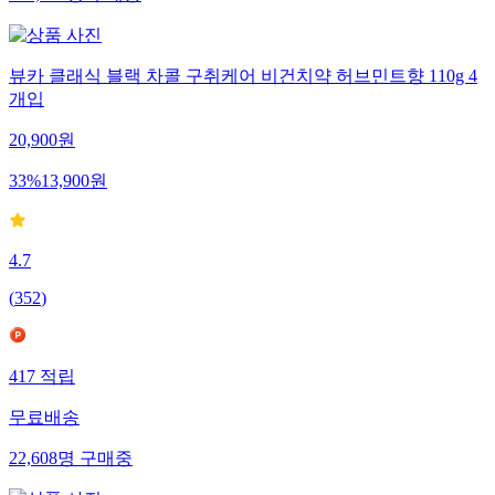
뷰카 클래식 블랙 차콜 구취케어 비건치약 허브민트향 110g 4
개입
20,900
원
33
%
13,900
원
4.7
(
352
)
417
적립
무료배송
22,608
명
구매중