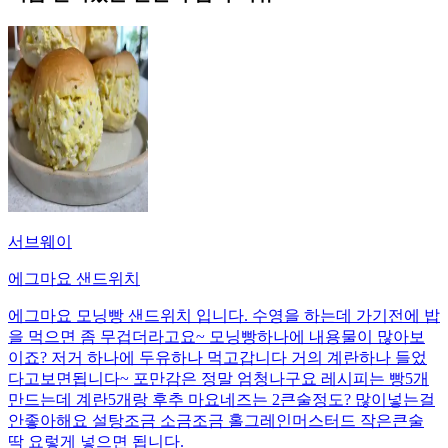
서브웨이
에그마요 샌드위치
에그마요 모닝빵 샌드위치 입니다. 수영을 하는데 가기전에 밥
을 먹으면 좀 무겁더라고요~ 모닝빵하나에 내용물이 많아보
이죠? 저거 하나에 두유하나 먹고갑니다 거의 계란하나 들었
다고보면됩니다~ 포만감은 정말 엄청나구요 레시피는 빵5개
만드는데 계란5개랑 후추 마요네즈는 2큰술정도? 많이넣는걸
안좋아해요 설탕조금 소금조금 홀그레인머스터드 작은큰술
딱 요렇게 넣으면 됩니다.