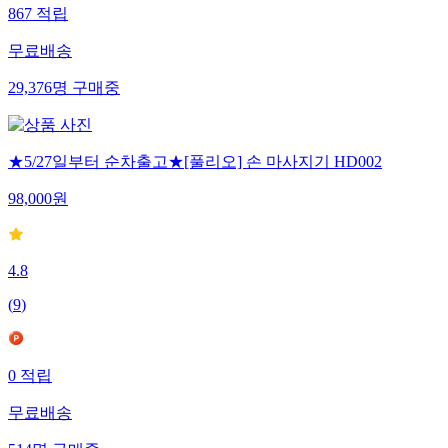
867
적립
무료배송
29,376
명
구매중
★5/27일부터 순차출고★[풀리오] 손 마사지기 HD002
98,000
원
4.8
(
9
)
0
적립
무료배송