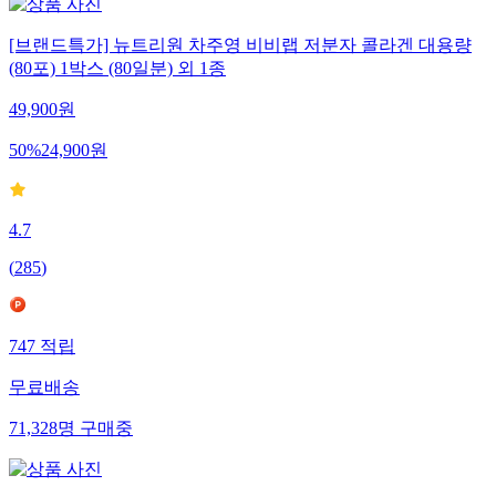
[브랜드특가] 뉴트리원 차주영 비비랩 저분자 콜라겐 대용량
(80포) 1박스 (80일분) 외 1종
49,900
원
50
%
24,900
원
4.7
(
285
)
747
적립
무료배송
71,328
명
구매중