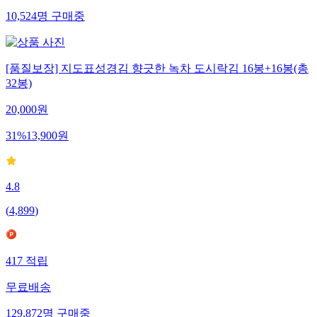
10,524
명
구매중
[품질보장] 지도표성경김 향긋한 녹차 도시락김 16봉+16봉(총
32봉)
20,000
원
31
%
13,900
원
4.8
(
4,899
)
417
적립
무료배송
129,872
명
구매중