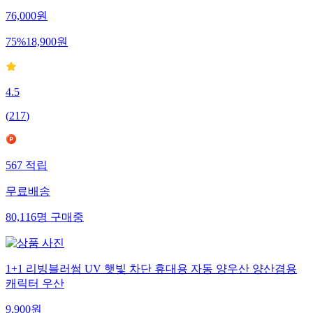
76,000
원
75
%
18,900
원
4.5
(
217
)
567
적립
무료배송
80,116
명
구매중
1+1 리빙블러썸 UV 햇빛 차단 휴대용 자동 양우산 양산겸용
캐릭터 우산
9,900
원