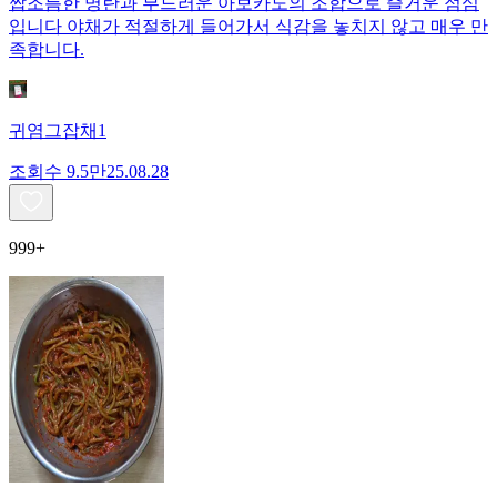
짭조름한 명란과 부드러운 아보카도의 조합으로 즐거운 점심
입니다 야채가 적절하게 들어가서 식감을 놓치지 않고 매우 만
족합니다.
귀염그잡채1
조회수
9.5만
25.08.28
999+