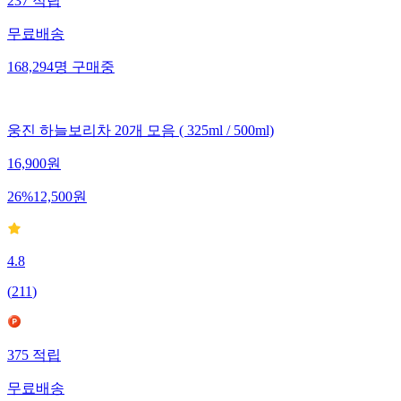
237
적립
무료배송
168,294
명
구매중
웅진 하늘보리차 20개 모음 ( 325ml / 500ml)
16,900
원
26
%
12,500
원
4.8
(
211
)
375
적립
무료배송