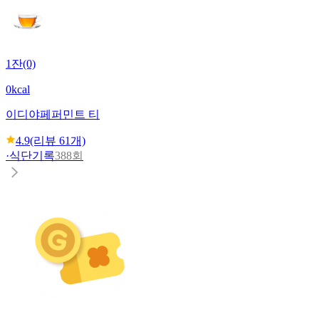
1잔(0)
0kcal
이디야
페퍼민트 티
4.9
(리뷰
61
개)
·
식단기록
388회