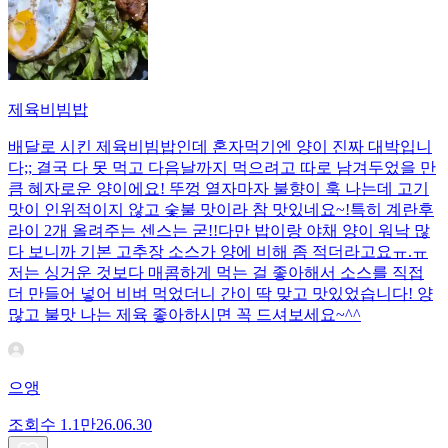
제육비빔밥
배달로 시킨 제육비빔밥인데 혼자먹기엔 양이 진짜 대박입니
다;; 결국 다 못 먹고 다음날까지 먹으려고 따로 남겨두었을 만
큼 혜자로운 양이에요! 뚜껑 열자마자 불향이 훅 나는데 고기
맛이 인위적이지 않고 숯불 맛이라 참 맛있네요~!특히 계란후
라이 2개 올려주는 센스는 굳!! ​다만 밥이랑 야채 양이 워낙 많
다 보니까 기본 고추장 소스가 양에 비해 좀 적더라고요ㅠ.ㅠ
저는 싱거운 것보다 매콤하게 먹는 걸 좋아해서 소스를 직접
더 만들어 넣어 비벼 먹었더니 간이 딱 맞고 맛있었습니다! 양
많고 불맛 나는 제육 좋아하시면 꼭 드셔보세요~^^
으앵
조회수
1.1만
26.06.30