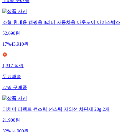
514
명
구매중
소형 휴대용 캠핑용 8리터 자동차용 아웃도어 아이스박스
52,690
원
17
%
43,910
원
1,317
적립
무료배송
27
명
구매중
터치미 퍼펙트 썬스틱 선스틱 자외선 차단제 20g 2개
21,900
원