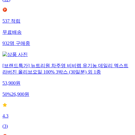
(
12
)
537
적립
무료배송
932
명
구매중
[브랜드특가] 뉴트리원 차주영 비비랩 유기농 데일리 엑스트
라버진 올리브오일 100% 3박스 (30일분) 외 1종
53,900
원
50
%
26,900
원
4.3
(
3
)