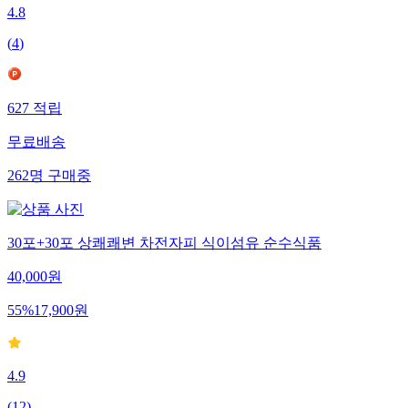
4.8
(
4
)
627
적립
무료배송
262
명
구매중
30포+30포 상쾌쾌변 차전자피 식이섬유 순수식품
40,000
원
55
%
17,900
원
4.9