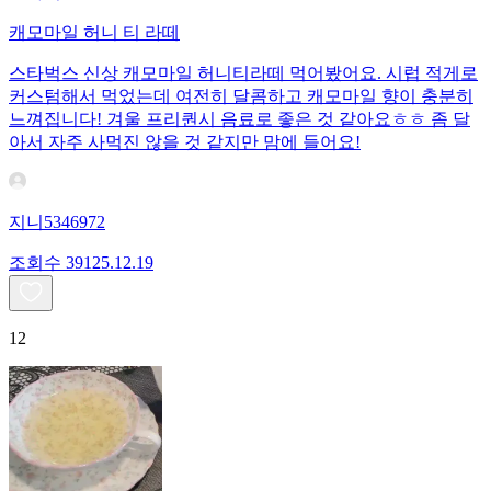
캐모마일 허니 티 라떼
스타벅스 신상 캐모마일 허니티라떼 먹어봤어요. 시럽 적게로
커스텀해서 먹었는데 여전히 달콤하고 캐모마일 향이 충분히
느껴집니다! 겨울 프리퀀시 음료로 좋은 것 같아요ㅎㅎ 좀 달
아서 자주 사먹진 않을 것 같지만 맘에 들어요!
지니5346972
조회수
391
25.12.19
12