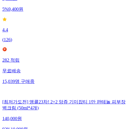
5
%
9,400
원
4.4
(
126
)
282
적립
무료배송
15,039
명
구매중
[최저가도전] 앵콜23차! 2+2 앙쥬 기미잡티 1만 판테놀 피부장
벽크림 (50ml*4개)
140,000
원