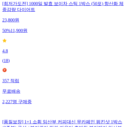
[최저가도전] 1000일 발효 보이차 스틱 1박스 (50포) 항산화 체
중감량 다이어트
23,800
원
50
%
11,900
원
4.8
(
18
)
357
적립
무료배송
2,227
명
구매중
[품질보장] 1+1 소휘 임산부 커피대신 무카페인 펌킨샷 1박스