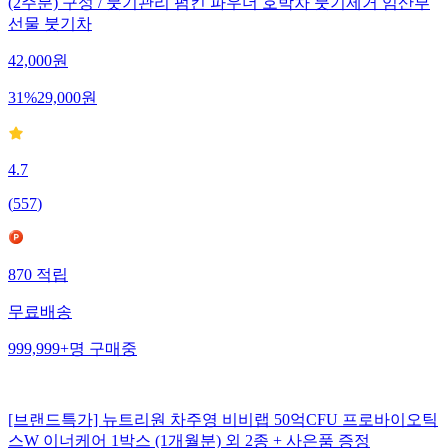
(2주분) 구성 / 붓기관리 펌킨 파우더 호박차 붓기제거 임산부
선물 붓기차
42,000
원
31
%
29,000
원
4.7
(
557
)
870
적립
무료배송
999,999+
명
구매중
[브랜드특가] 뉴트리원 차주영 비비랩 50억CFU 프로바이오틱
스W 이너케어 1박스 (1개월분) 외 2종 + 사은품 증정