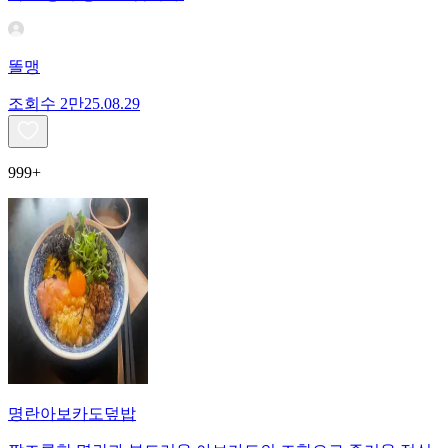
똘맹
조회수
2만
25.08.29
999+
명란아보카도덮밥