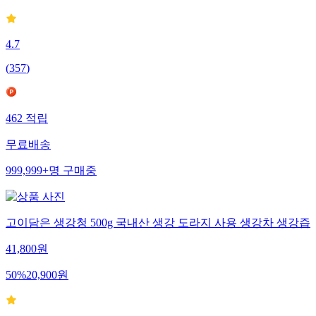
4.7
(
357
)
462
적립
무료배송
999,999+
명
구매중
고이담은 생강청 500g 국내산 생강 도라지 사용 생강차 생강즙
41,800
원
50
%
20,900
원