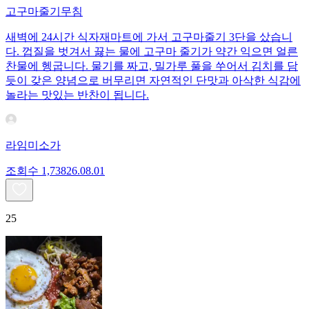
고구마줄기무침
새벽에 24시간 식자재마트에 가서 고구마줄기 3단을 샀습니
다. 껍질을 벗겨서 끓는 물에 고구마 줄기가 약간 익으면 얼른
찬물에 헹굽니다. 물기를 짜고, 밀가루 풀을 쑤어서 김치를 담
듯이 갖은 양념으로 버무리면 자연적인 단맛과 아삭한 식감에
놀라는 맛있는 반찬이 됩니다.
라임미소가
조회수
1,738
26.08.01
25