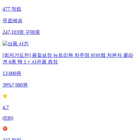
477
적립
무료배송
247,103
명
구매중
[최저가도전] 품질보장 뉴트리원 차주영 비비랩 저분자 콜라
겐 6종 택 1 + 사은품 증정
13,000
원
39
%
7,900
원
4.7
(
930
)