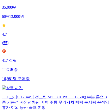
35,000
원
60
%
13,900
원
4.7
(
55
)
417
적립
무료배송
16,981
명
구매중
1+1 코리아나 수딩 선크림 SPF 50+ PA++++ (50g) 수분 톤업 3
중 기능성 자외선차단 미백 주름 무기자차 백탁 눈시림 끈적임
휴가 야외 등산 골프 여행