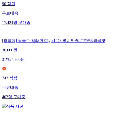
90
적립
무료배송
17,424
명
구매중
[청정원] 쌀국수 컵라면 92g x12개 멸치맛/얼큰한맛/해물맛
36,000
원
31
%
24,900
원
747
적립
무료배송
402
명
구매중