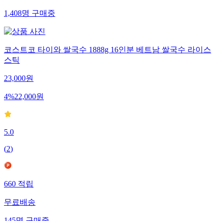
1,408
명
구매중
코스트코 타이와 쌀국수 1888g 16인분 베트남 쌀국수 라이스
스틱
23,000
원
4
%
22,000
원
5.0
(
2
)
660
적립
무료배송