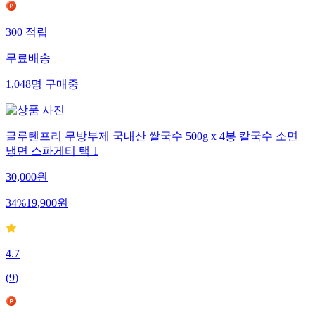
300
적립
무료배송
1,048
명
구매중
글루텐프리 무방부제 국내산 쌀국수 500g x 4봉 칼국수 소면
냉면 스파게티 택 1
30,000
원
34
%
19,900
원
4.7
(
9
)