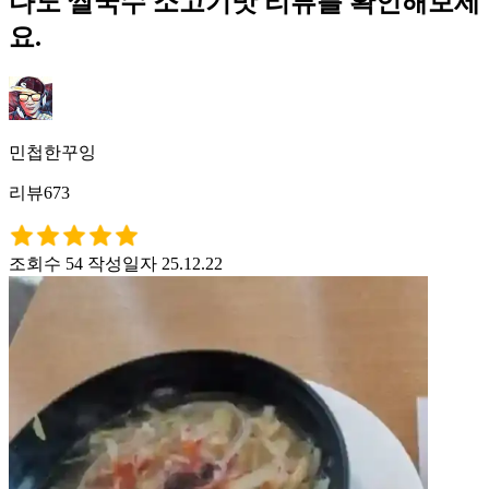
다노 쌀국수 소고기맛 리뷰를 확인해보세
요.
민첩한꾸잉
리뷰673
조회수 54
작성일자 25.12.22