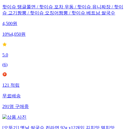
핫이슈 탱글쫄면 / 핫이슈 포차 우동 / 핫이슈 유니짜장 / 핫이
슈 고기짬뽕 / 핫이슈 오징어짬뽕 / 핫이슈 베트남 쌀국수
4,500
원
10
%
4,050
원
5.0
(
6
)
121
적립
무료배송
291
명
구매중