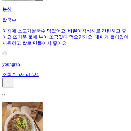
농심
쌀국수
아침에 소고기쌀국수 먹었어요. 바쁜아침식사로 간편하고 좋
아요 뜨거운 물에 부어 조금있다 먹으면돼요. 대파가 들어있어
시원하고 쌀로 만들어서 좋아요
youngran
조회수
52
25.12.24
0