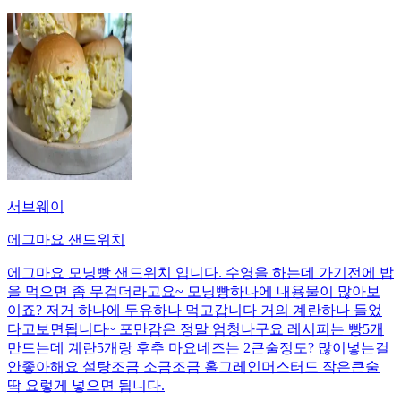
서브웨이
에그마요 샌드위치
에그마요 모닝빵 샌드위치 입니다. 수영을 하는데 가기전에 밥
을 먹으면 좀 무겁더라고요~ 모닝빵하나에 내용물이 많아보
이죠? 저거 하나에 두유하나 먹고갑니다 거의 계란하나 들었
다고보면됩니다~ 포만감은 정말 엄청나구요 레시피는 빵5개
만드는데 계란5개랑 후추 마요네즈는 2큰술정도? 많이넣는걸
안좋아해요 설탕조금 소금조금 홀그레인머스터드 작은큰술
딱 요렇게 넣으면 됩니다.