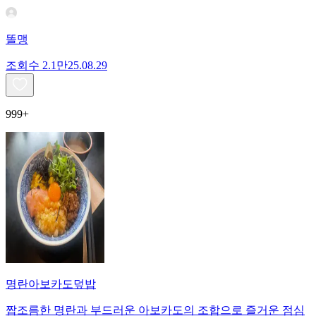
똘맹
조회수
2.1만
25.08.29
999+
명란아보카도덮밥
짭조름한 명란과 부드러운 아보카도의 조합으로 즐거운 점심