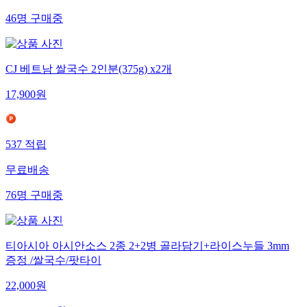
46
명
구매중
CJ 베트남 쌀국수 2인분(375g) x2개
17,900
원
537
적립
무료배송
76
명
구매중
티아시아 아시안소스 2종 2+2병 골라담기+라이스누들 3mm
증정 /쌀국수/팟타이
22,000
원