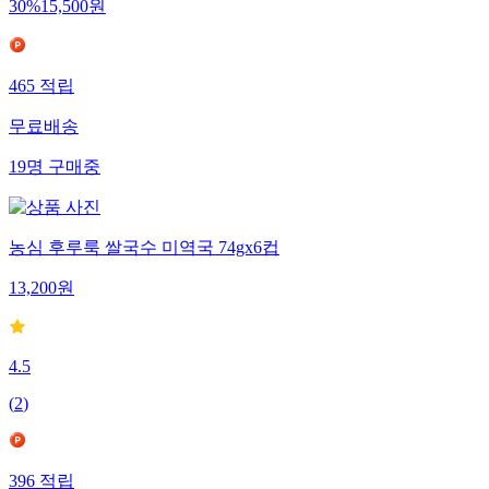
30
%
15,500
원
465
적립
무료배송
19
명
구매중
농심 후루룩 쌀국수 미역국 74gx6컵
13,200
원
4.5
(
2
)
396
적립