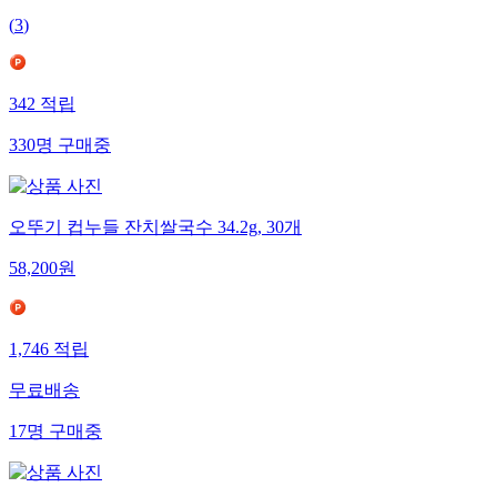
(
3
)
342
적립
330
명
구매중
오뚜기 컵누들 잔치쌀국수 34.2g, 30개
58,200
원
1,746
적립
무료배송
17
명
구매중