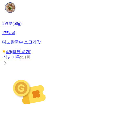
1인분(50g)
175kcal
다노
쌀국수 소고기맛
4.9
(리뷰
41
개)
·
식단기록
951회