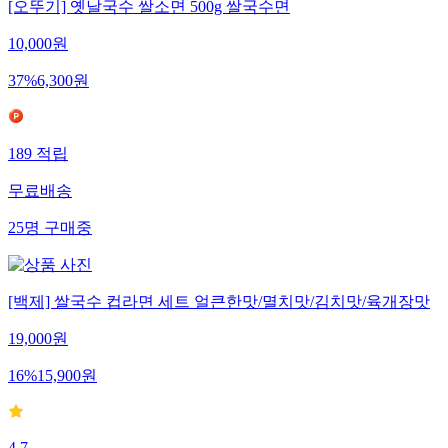
[오뚜기] 옛날국수 쌀소면 500g 쌀국수면
10,000
원
37
%
6,300
원
189
적립
무료배송
25
명
구매중
[백제] 쌀국수 컵라면 세트 얼큰한맛/멸치맛/김치맛/육개장맛
19,000
원
16
%
15,900
원