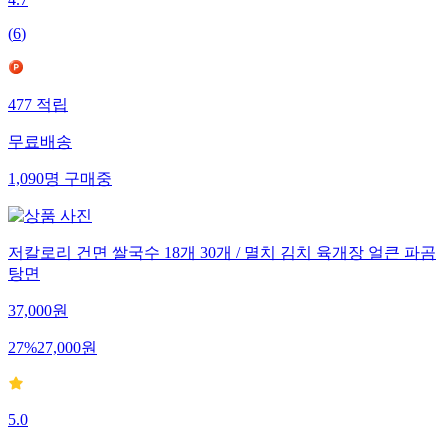
4.7
(
6
)
477
적립
무료배송
1,090
명
구매중
저칼로리 건면 쌀국수 18개 30개 / 멸치 김치 육개장 얼큰 파곰
탕면
37,000
원
27
%
27,000
원
5.0