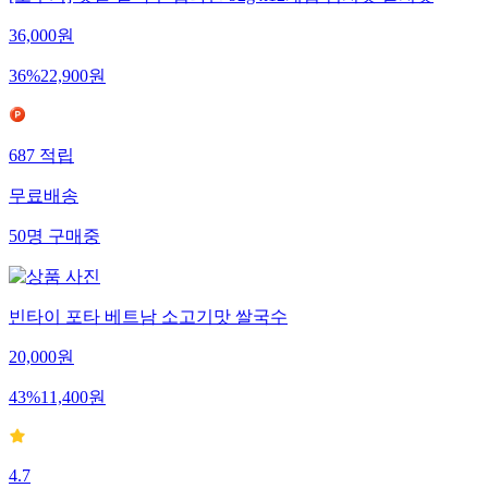
[오뚜기] 옛날 쌀국수 컵라면 92g x12개입 김치맛 멸치맛
36,000
원
36
%
22,900
원
687
적립
무료배송
50
명
구매중
빈타이 포타 베트남 소고기맛 쌀국수
20,000
원
43
%
11,400
원
4.7