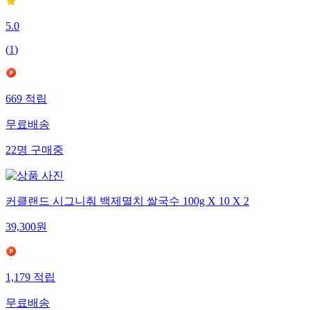
5.0
(
1
)
669
적립
무료배송
22
명
구매중
커클랜드 시그니춰 백제멸치 쌀국수 100g X 10 X 2
39,300
원
1,179
적립
무료배송