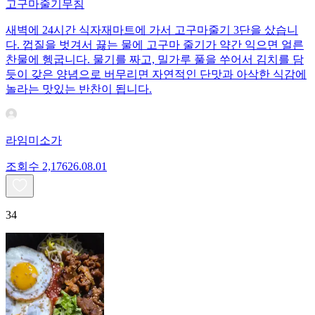
고구마줄기무침
새벽에 24시간 식자재마트에 가서 고구마줄기 3단을 샀습니
다. 껍질을 벗겨서 끓는 물에 고구마 줄기가 약간 익으면 얼른
찬물에 헹굽니다. 물기를 짜고, 밀가루 풀을 쑤어서 김치를 담
듯이 갖은 양념으로 버무리면 자연적인 단맛과 아삭한 식감에
놀라는 맛있는 반찬이 됩니다.
라임미소가
조회수
2,176
26.08.01
34