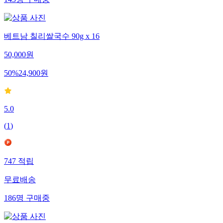
145
명
구매중
베트남 칠리쌀국수 90g x 16
50,000
원
50
%
24,900
원
5.0
(
1
)
747
적립
무료배송
186
명
구매중