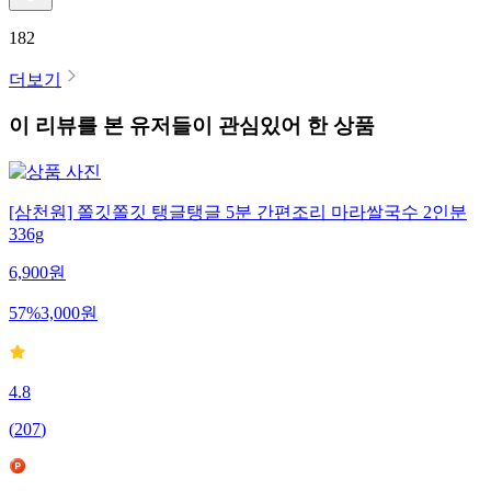
182
더보기
이 리뷰를 본 유저들이 관심있어 한 상품
[삼천원] 쫄깃쫄깃 탱글탱글 5분 간편조리 마라쌀국수 2인분
336g
6,900
원
57
%
3,000
원
4.8
(
207
)