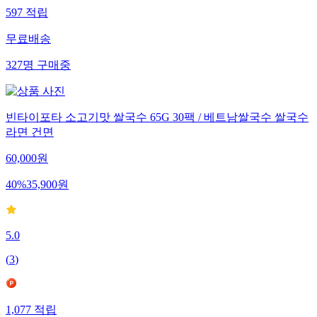
597
적립
무료배송
327
명
구매중
빈타이포타 소고기맛 쌀국수 65G 30팩 / 베트남쌀국수 쌀국수
라면 건면
60,000
원
40
%
35,900
원
5.0
(
3
)
1,077
적립