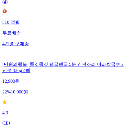
(
4
)
810
적립
무료배송
421
명
구매중
[만원의행복] 쫄깃쫄깃 탱글탱글 5분 간편조리 마라쌀국수 2
인분 336g 4팩
12,900
원
22
%
10,000
원
4.9
(
10
)