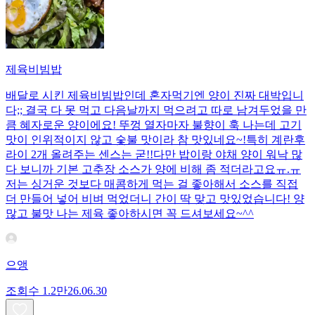
제육비빔밥
배달로 시킨 제육비빔밥인데 혼자먹기엔 양이 진짜 대박입니
다;; 결국 다 못 먹고 다음날까지 먹으려고 따로 남겨두었을 만
큼 혜자로운 양이에요! 뚜껑 열자마자 불향이 훅 나는데 고기
맛이 인위적이지 않고 숯불 맛이라 참 맛있네요~!특히 계란후
라이 2개 올려주는 센스는 굳!! ​다만 밥이랑 야채 양이 워낙 많
다 보니까 기본 고추장 소스가 양에 비해 좀 적더라고요ㅠ.ㅠ
저는 싱거운 것보다 매콤하게 먹는 걸 좋아해서 소스를 직접
더 만들어 넣어 비벼 먹었더니 간이 딱 맞고 맛있었습니다! 양
많고 불맛 나는 제육 좋아하시면 꼭 드셔보세요~^^
으앵
조회수
1.2만
26.06.30