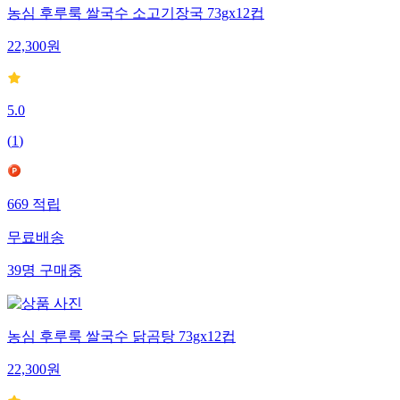
농심 후루룩 쌀국수 소고기장국 73gx12컵
22,300
원
5.0
(
1
)
669
적립
무료배송
39
명
구매중
농심 후루룩 쌀국수 닭곰탕 73gx12컵
22,300
원