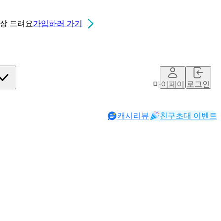
0장
드려요
가입하러 가기
마이페이지
로그인
캐시리뷰
친구초대 이벤트