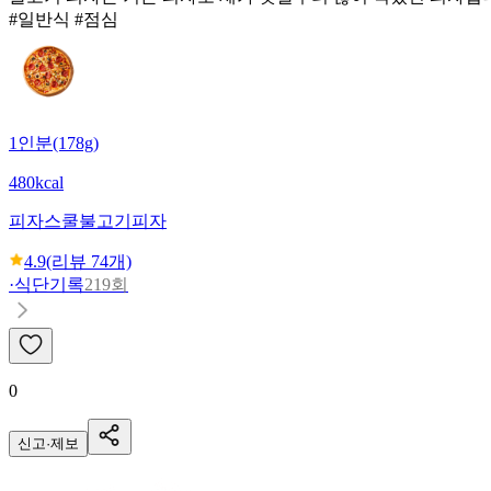
#일반식 #점심
1인분(178g)
480kcal
피자스쿨
불고기피자
4.9
(리뷰
74
개)
·
식단기록
219회
0
신고·제보