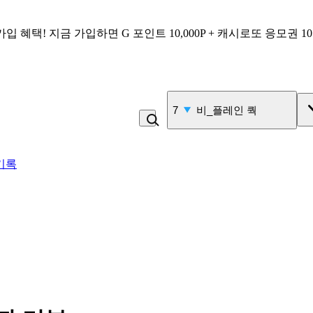
가입 혜택!
지금 가입하면
G 포인트 10,000P + 캐시로또 응모권 1
7
비_플레인 쿽
기록