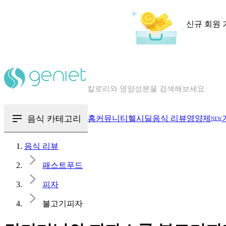
신규 회원 
칼로리와 영양성분을 검색해보세요
혈당 · 다이어트 음식 검색해보세요
음식 · 영양제 리뷰를 찾아보세요
음식 카테고리
홈
커뮤니티
헬시딜
음식 리뷰
영양제
NEW
음식 리뷰
패스트푸드
피자
불고기피자